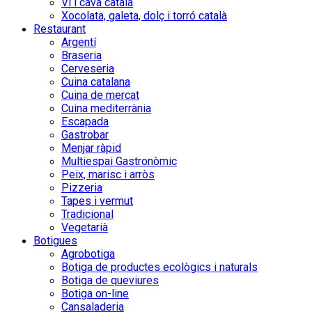
Vi i cava català
Xocolata, galeta, dolç i torró català
Restaurant
Argentí
Braseria
Cerveseria
Cuina catalana
Cuina de mercat
Cuina mediterrània
Escapada
Gastrobar
Menjar ràpid
Multiespai Gastronòmic
Peix, marisc i arròs
Pizzeria
Tapes i vermut
Tradicional
Vegetarià
Botigues
Agrobotiga
Botiga de productes ecològics i naturals
Botiga de queviures
Botiga on-line
Cansaladeria