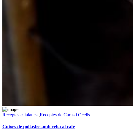
Receptes catalanes
,
Receptes de Carns i Ocells
Cuixes de pollastre amb ceba al cafè