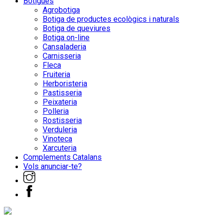
Botigues
Agrobotiga
Botiga de productes ecològics i naturals
Botiga de queviures
Botiga on-line
Cansaladeria
Carnisseria
Fleca
Fruiteria
Herboristeria
Pastisseria
Peixateria
Polleria
Rostisseria
Verduleria
Vinoteca
Xarcuteria
Complements Catalans
Vols anunciar-te?