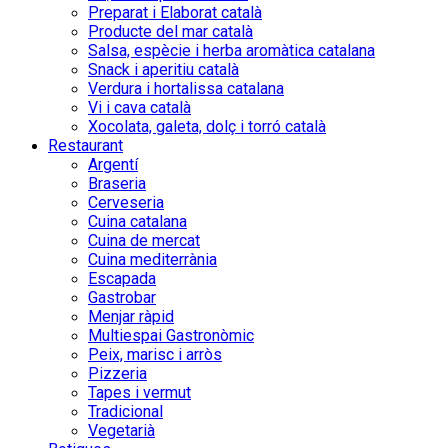
Preparat i Elaborat català
Producte del mar català
Salsa, espècie i herba aromàtica catalana
Snack i aperitiu català
Verdura i hortalissa catalana
Vi i cava català
Xocolata, galeta, dolç i torró català
Restaurant
Argentí
Braseria
Cerveseria
Cuina catalana
Cuina de mercat
Cuina mediterrània
Escapada
Gastrobar
Menjar ràpid
Multiespai Gastronòmic
Peix, marisc i arròs
Pizzeria
Tapes i vermut
Tradicional
Vegetarià