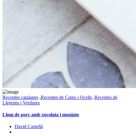
Receptes catalanes
,
Receptes de Carns i Ocells
,
Receptes de
Llegums i Verdures
Llom de porc amb xocolata i moniato
David Castellà