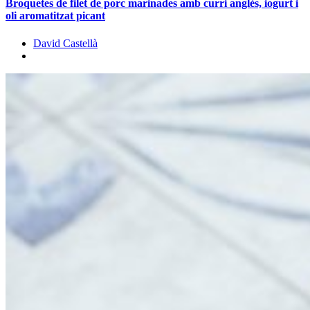
Broquetes de filet de porc marinades amb curri anglès, iogurt i
oli aromatitzat picant
David Castellà