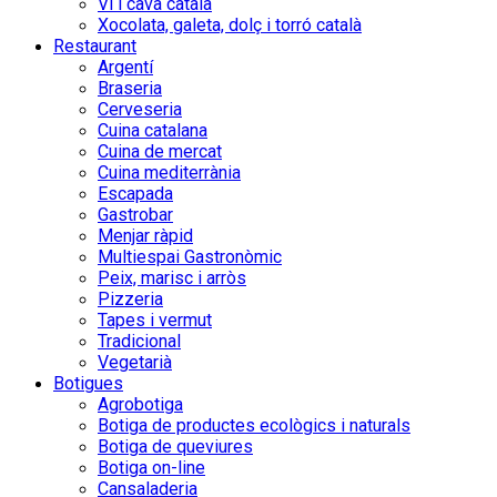
Vi i cava català
Xocolata, galeta, dolç i torró català
Restaurant
Argentí
Braseria
Cerveseria
Cuina catalana
Cuina de mercat
Cuina mediterrània
Escapada
Gastrobar
Menjar ràpid
Multiespai Gastronòmic
Peix, marisc i arròs
Pizzeria
Tapes i vermut
Tradicional
Vegetarià
Botigues
Agrobotiga
Botiga de productes ecològics i naturals
Botiga de queviures
Botiga on-line
Cansaladeria