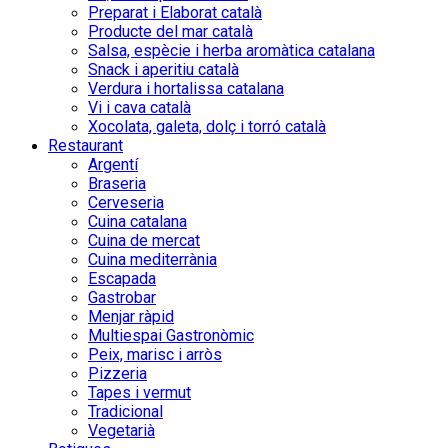
Preparat i Elaborat català
Producte del mar català
Salsa, espècie i herba aromàtica catalana
Snack i aperitiu català
Verdura i hortalissa catalana
Vi i cava català
Xocolata, galeta, dolç i torró català
Restaurant
Argentí
Braseria
Cerveseria
Cuina catalana
Cuina de mercat
Cuina mediterrània
Escapada
Gastrobar
Menjar ràpid
Multiespai Gastronòmic
Peix, marisc i arròs
Pizzeria
Tapes i vermut
Tradicional
Vegetarià