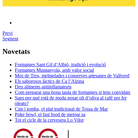
Previ
Següent
Novetats
Formatges Sant Gil d’Albió, tradició i evolució
Formatges Muntanyola, amb valor social
Mos de Tros, melmelades i conserves artesanes de Vallverd
Els saborosos làctics de Ca l’Alzina
Deu aliments antiinflamatoris
Com preparar una bona taula de formatges si tens convidats
Saps per què està de moda posar oli d’oliva al cafè per fer
oleato?
Cim i tomba, el plat tradicional de Tossa de Mar
Poke bowl, el fast food de menjar sa
Tot el cicle de la cervesera Lo Vilot