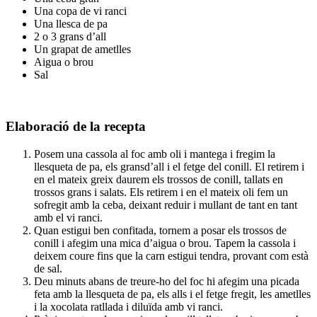
Una copa de vi ranci
Una llesca de pa
2 o 3 grans d’all
Un grapat de ametlles
Aigua o brou
Sal
Elaboració de la recepta
Posem una cassola al foc amb oli i mantega i fregim la
llesqueta de pa, els gransd’all i el fetge del conill. El retirem i
en el mateix greix daurem els trossos de conill, tallats en
trossos grans i salats. Els retirem i en el mateix oli fem un
sofregit amb la ceba, deixant reduir i mullant de tant en tant
amb el vi ranci.
Quan estigui ben confitada, tornem a posar els trossos de
conill i afegim una mica d’aigua o brou. Tapem la cassola i
deixem coure fins que la carn estigui tendra, provant com està
de sal.
Deu minuts abans de treure-ho del foc hi afegim una picada
feta amb la llesqueta de pa, els alls i el fetge fregit, les ametlles
i la xocolata ratllada i diluïda amb vi ranci.