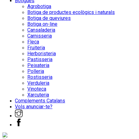
Botigues
Agrobotiga
Botiga de productes ecològics i naturals
Botiga de queviures
Botiga on-line
Cansaladeria
Carnisseria
Fleca
Fruiteria
Herboristeria
Pastisseria
Peixateria
Polleria
Rostisseria
Verduleria
Vinoteca
Xarcuteria
Complements Catalans
Vols anunciar-te?