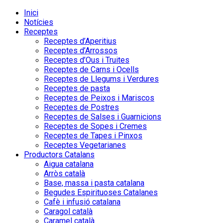
Inici
Notícies
Receptes
Receptes d’Aperitius
Receptes d’Arrossos
Receptes d’Ous i Truites
Receptes de Carns i Ocells
Receptes de Llegums i Verdures
Receptes de pasta
Receptes de Peixos i Mariscos
Receptes de Postres
Receptes de Salses i Guarnicions
Receptes de Sopes i Cremes
Receptes de Tapes i Pinxos
Receptes Vegetarianes
Productors Catalans
Aigua catalana
Arròs català
Base, massa i pasta catalana
Begudes Espirituoses Catalanes
Cafè i infusió catalana
Caragol català
Caramel català