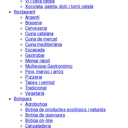
Vi i cava català
Xocolata, galeta, dolç i torró català
Restaurant
Argentí
Braseria
Cerveseria
Cuina catalana
Cuina de mercat
Cuina mediterrània
Escapada
Gastrobar
Menjar ràpid
Multiespai Gastronòmic
Peix, marisc i arròs
Pizzeria
Tapes i vermut
Tradicional
Vegetarià
Botigues
Agrobotiga
Botiga de productes ecològics i naturals
Botiga de queviures
Botiga on-line
Cansaladeria