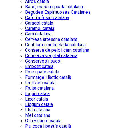
Arròs català
Base, massa i pasta catalana
Begudes Espirituoses Catalanes
Cafè i infusió catalana
Caragol català
Caramel català
Carn catalana
Cervesa artesana catalana
Confitura i melmelada catalana
Conserva de peix i carn catalana
Conserva vegetal catalana
Conserves i sucs
Embotit català
Foie i paté català
Formatge i làctic català
Fruit sec català
Fruita catalana
Iogurt català
Licor català
Llegum català
Llet catalana
Mel catalana
Oli i vinagre català
Pa, coca i pastís català