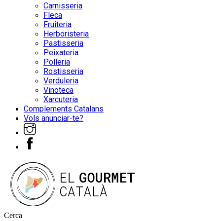
Carnisseria
Fleca
Fruiteria
Herboristeria
Pastisseria
Peixateria
Polleria
Rostisseria
Verduleria
Vinoteca
Xarcuteria
Complements Catalans
Vols anunciar-te?
Cerca