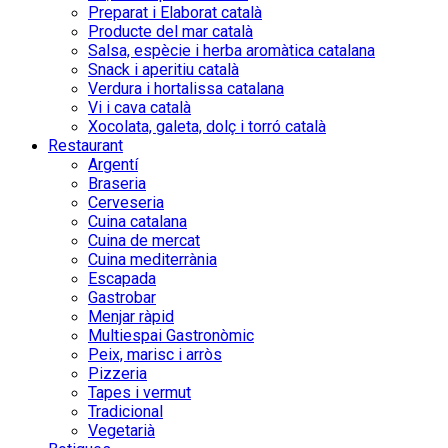
Preparat i Elaborat català
Producte del mar català
Salsa, espècie i herba aromàtica catalana
Snack i aperitiu català
Verdura i hortalissa catalana
Vi i cava català
Xocolata, galeta, dolç i torró català
Restaurant
Argentí
Braseria
Cerveseria
Cuina catalana
Cuina de mercat
Cuina mediterrània
Escapada
Gastrobar
Menjar ràpid
Multiespai Gastronòmic
Peix, marisc i arròs
Pizzeria
Tapes i vermut
Tradicional
Vegetarià