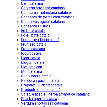
Carn catalana
Cervesa artesana catalana
Confitura i melmelada catalana
Conserva de peix i carn catalana
Conserva vegetal catalana
Conserves i sucs
Embotit català
Foie i paté català
Formatge i làctic català
Fruit sec català
Fruita catalana
Iogurt català
Licor català
Llegum català
Llet catalana
Mel catalana
Oli i vinagre català
Pa, coca i pastís català
Preparat i Elaborat català
Producte del mar català
Salsa, espècie i herba aromàtica catalana
Snack i aperitiu català
Verdura i hortalissa catalana