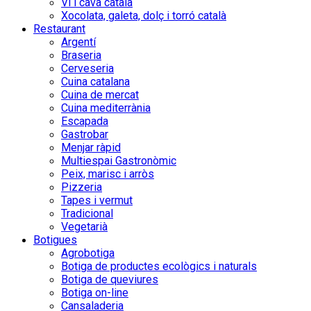
Vi i cava català
Xocolata, galeta, dolç i torró català
Restaurant
Argentí
Braseria
Cerveseria
Cuina catalana
Cuina de mercat
Cuina mediterrània
Escapada
Gastrobar
Menjar ràpid
Multiespai Gastronòmic
Peix, marisc i arròs
Pizzeria
Tapes i vermut
Tradicional
Vegetarià
Botigues
Agrobotiga
Botiga de productes ecològics i naturals
Botiga de queviures
Botiga on-line
Cansaladeria