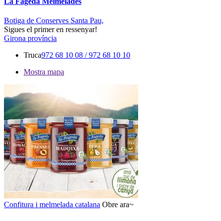
La Fageda Melmelades
Botiga de Conserves Santa Pau,
Sigues el primer en ressenyar!
Girona província
Truca
972 68 10 08 / 972 68 10 10
Mostra mapa
Confitura i melmelada catalana
Obre ara~