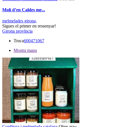
Molí d’en Caldes me...
melmelades girona,
Sigues el primer en ressenyar!
Girona província
Truca
600471067
Mostra mapa
Confitura i melmelada catalana
Obre ara~