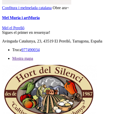
Confitura i melmelada catalana
Obre ara~
Mel Muria i artMuria
Mel el Perelló
Sigues el primer en ressenyar!
Avinguda Catalunya, 23, 43519 El Perelló, Tarragona, España
Truca
977490034
Mostra mapa