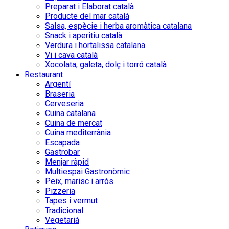
Preparat i Elaborat català
Producte del mar català
Salsa, espècie i herba aromàtica catalana
Snack i aperitiu català
Verdura i hortalissa catalana
Vi i cava català
Xocolata, galeta, dolç i torró català
Restaurant
Argentí
Braseria
Cerveseria
Cuina catalana
Cuina de mercat
Cuina mediterrània
Escapada
Gastrobar
Menjar ràpid
Multiespai Gastronòmic
Peix, marisc i arròs
Pizzeria
Tapes i vermut
Tradicional
Vegetarià