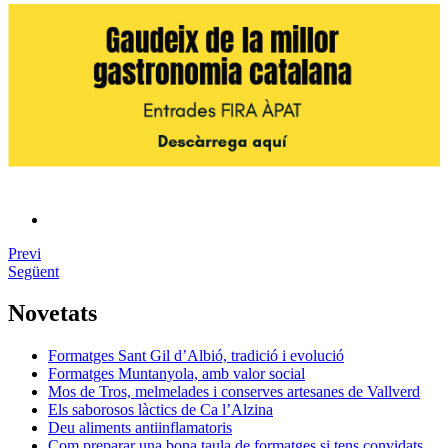
Previ
Següent
Novetats
Formatges Sant Gil d’Albió, tradició i evolució
Formatges Muntanyola, amb valor social
Mos de Tros, melmelades i conserves artesanes de Vallverd
Els saborosos làctics de Ca l’Alzina
Deu aliments antiinflamatoris
Com preparar una bona taula de formatges si tens convidats