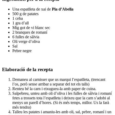
Una espatlleta de xai de
Pla d’Abella
500 g de patates
1 ceba
1 gra d’all
Mig got de vi blanc sec
2 branques de romaní
6 fulles de sàlvia
Oli verge d’oliva
Sal
Pebre negre
Elaboració de la recepta
Demaneu al carnisser que us marqui l’espatlleta, (trencant
l’os, però sense arribar a separar del tot els talls)
Renteu bé la carn i eixugueu-la amb paper de cuina.
Salpebreu, unteu amb oli d’oliva i les fulles de sàlvia i romaní
fetes a trossets tota l’espatlleta i deixeu que la carn s’adobi al
menys un parell d’hores. (Si és més temps, millor. Us la farà
més tendra)
Talleu les patates i amaniu-les amb oli, sal, pebre, romaní i un