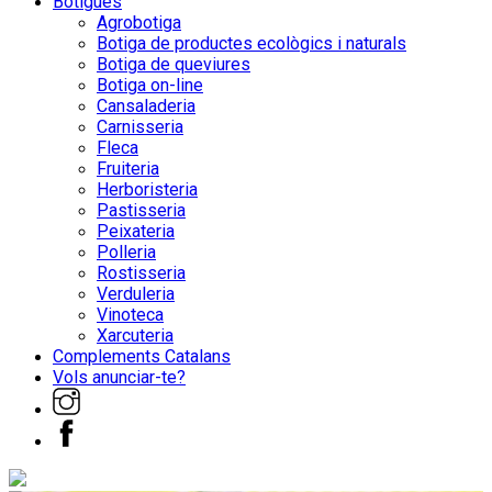
Botigues
Agrobotiga
Botiga de productes ecològics i naturals
Botiga de queviures
Botiga on-line
Cansaladeria
Carnisseria
Fleca
Fruiteria
Herboristeria
Pastisseria
Peixateria
Polleria
Rostisseria
Verduleria
Vinoteca
Xarcuteria
Complements Catalans
Vols anunciar-te?