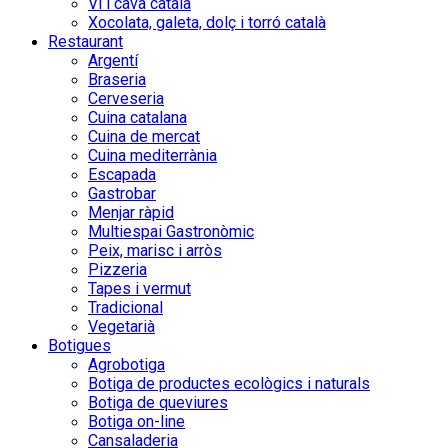
Vi i cava català
Xocolata, galeta, dolç i torró català
Restaurant
Argentí
Braseria
Cerveseria
Cuina catalana
Cuina de mercat
Cuina mediterrània
Escapada
Gastrobar
Menjar ràpid
Multiespai Gastronòmic
Peix, marisc i arròs
Pizzeria
Tapes i vermut
Tradicional
Vegetarià
Botigues
Agrobotiga
Botiga de productes ecològics i naturals
Botiga de queviures
Botiga on-line
Cansaladeria