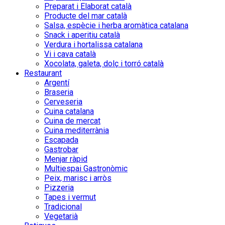
Preparat i Elaborat català
Producte del mar català
Salsa, espècie i herba aromàtica catalana
Snack i aperitiu català
Verdura i hortalissa catalana
Vi i cava català
Xocolata, galeta, dolç i torró català
Restaurant
Argentí
Braseria
Cerveseria
Cuina catalana
Cuina de mercat
Cuina mediterrània
Escapada
Gastrobar
Menjar ràpid
Multiespai Gastronòmic
Peix, marisc i arròs
Pizzeria
Tapes i vermut
Tradicional
Vegetarià