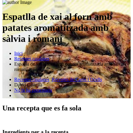
Espatlla de xai al forn amb
patates aromatitzada amb
sàlvia i romaní
Inici
Receptes catalanes
Espatlla de xai al forn amb patates aromatitzada amb sàlvia i
romaní
Receptes catalanes
,
Receptes de Carns i Ocells
David Castellà
No hi ha comentaris
Una recepta que es fa sola
Ingredients per a la recepta