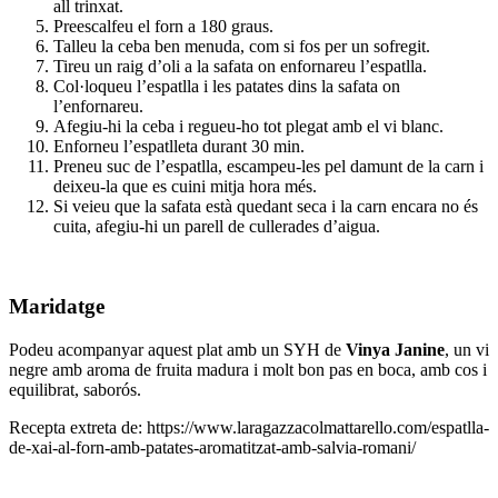
all trinxat.
Preescalfeu el forn a 180 graus.
Talleu la ceba ben menuda, com si fos per un sofregit.
Tireu un raig d’oli a la safata on enfornareu l’espatlla.
Col·loqueu l’espatlla i les patates dins la safata on
l’enfornareu.
Afegiu-hi la ceba i regueu-ho tot plegat amb el vi blanc.
Enforneu l’espatlleta durant 30 min.
Preneu suc de l’espatlla, escampeu-les pel damunt de la carn i
deixeu-la que es cuini mitja hora més.
Si veieu que la safata està quedant seca i la carn encara no és
cuita, afegiu-hi un parell de cullerades d’aigua.
Maridatge
Podeu acompanyar aquest plat amb un SYH de
Vinya Janine
, un vi
negre amb aroma de fruita madura i molt bon pas en boca, amb cos i
equilibrat, saborós.
Recepta extreta de: https://www.laragazzacolmattarello.com/espatlla-
de-xai-al-forn-amb-patates-aromatitzat-amb-salvia-romani/