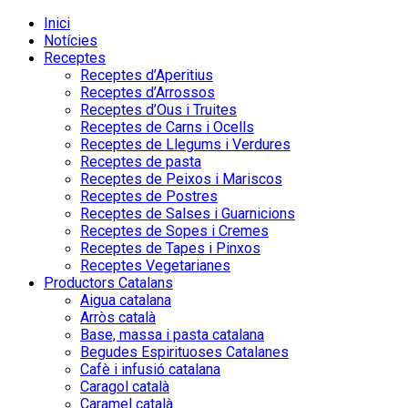
Inici
Notícies
Receptes
Receptes d’Aperitius
Receptes d’Arrossos
Receptes d’Ous i Truites
Receptes de Carns i Ocells
Receptes de Llegums i Verdures
Receptes de pasta
Receptes de Peixos i Mariscos
Receptes de Postres
Receptes de Salses i Guarnicions
Receptes de Sopes i Cremes
Receptes de Tapes i Pinxos
Receptes Vegetarianes
Productors Catalans
Aigua catalana
Arròs català
Base, massa i pasta catalana
Begudes Espirituoses Catalanes
Cafè i infusió catalana
Caragol català
Caramel català