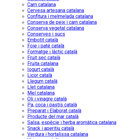
Carn catalana
Cervesa artesana catalana
Confitura i melmelada catalana
Conserva de peix i carn catalana
Conserva vegetal catalana
Conserves i sucs
Embotit català
Foie i paté català
Formatge i làctic català
Fruit sec català
Fruita catalana
Iogurt català
Licor català
Llegum català
Llet catalana
Mel catalana
Oli i vinagre català
Pa, coca i pastís català
Preparat i Elaborat català
Producte del mar català
Salsa, espècie i herba aromàtica catalana
Snack i aperitiu català
Verdura i hortalissa catalana