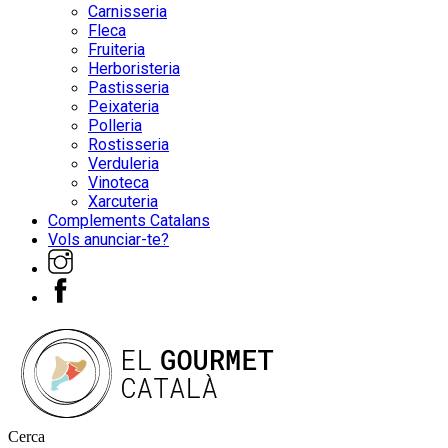
Carnisseria
Fleca
Fruiteria
Herboristeria
Pastisseria
Peixateria
Polleria
Rostisseria
Verduleria
Vinoteca
Xarcuteria
Complements Catalans
Vols anunciar-te?
Cerca