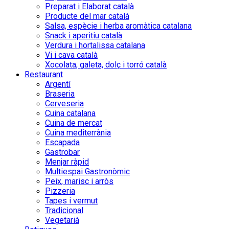
Preparat i Elaborat català
Producte del mar català
Salsa, espècie i herba aromàtica catalana
Snack i aperitiu català
Verdura i hortalissa catalana
Vi i cava català
Xocolata, galeta, dolç i torró català
Restaurant
Argentí
Braseria
Cerveseria
Cuina catalana
Cuina de mercat
Cuina mediterrània
Escapada
Gastrobar
Menjar ràpid
Multiespai Gastronòmic
Peix, marisc i arròs
Pizzeria
Tapes i vermut
Tradicional
Vegetarià