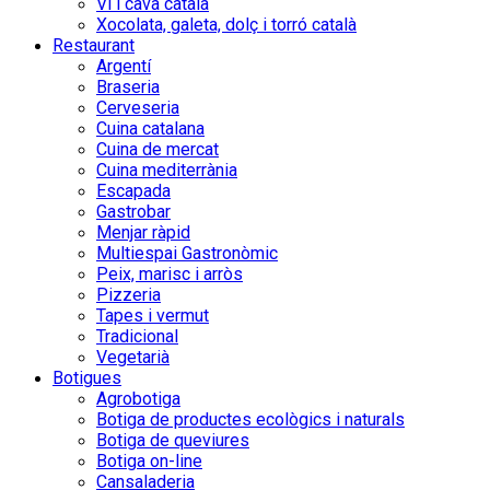
Vi i cava català
Xocolata, galeta, dolç i torró català
Restaurant
Argentí
Braseria
Cerveseria
Cuina catalana
Cuina de mercat
Cuina mediterrània
Escapada
Gastrobar
Menjar ràpid
Multiespai Gastronòmic
Peix, marisc i arròs
Pizzeria
Tapes i vermut
Tradicional
Vegetarià
Botigues
Agrobotiga
Botiga de productes ecològics i naturals
Botiga de queviures
Botiga on-line
Cansaladeria