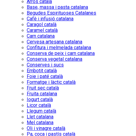
Arròs català
Base, massa i pasta catalana
Begudes Espirituoses Catalanes
Cafè i infusió catalana
Caragol català
Caramel català
Carn catalana
Cervesa artesana catalana
Confitura i melmelada catalana
Conserva de peix i carn catalana
Conserva vegetal catalana
Conserves i sucs
Embotit català
Foie i paté català
Formatge i làctic català
Fruit sec català
Fruita catalana
Iogurt català
Licor català
Llegum català
Llet catalana
Mel catalana
Oli i vinagre català
Pa, coca i pastís català