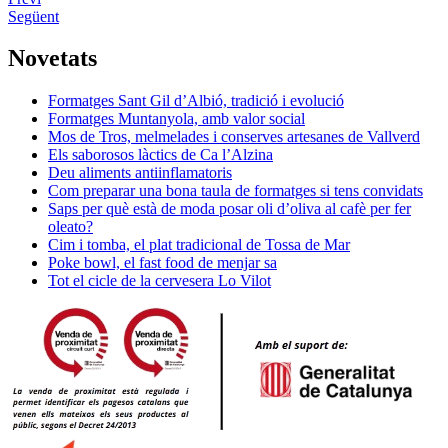
Següent
Novetats
Formatges Sant Gil d’Albió, tradició i evolució
Formatges Muntanyola, amb valor social
Mos de Tros, melmelades i conserves artesanes de Vallverd
Els saborosos làctics de Ca l’Alzina
Deu aliments antiinflamatoris
Com preparar una bona taula de formatges si tens convidats
Saps per què està de moda posar oli d’oliva al cafè per fer
oleato?
Cim i tomba, el plat tradicional de Tossa de Mar
Poke bowl, el fast food de menjar sa
Tot el cicle de la cervesera Lo Vilot