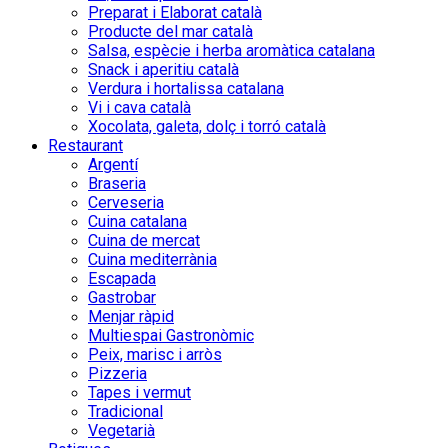
Preparat i Elaborat català
Producte del mar català
Salsa, espècie i herba aromàtica catalana
Snack i aperitiu català
Verdura i hortalissa catalana
Vi i cava català
Xocolata, galeta, dolç i torró català
Restaurant
Argentí
Braseria
Cerveseria
Cuina catalana
Cuina de mercat
Cuina mediterrània
Escapada
Gastrobar
Menjar ràpid
Multiespai Gastronòmic
Peix, marisc i arròs
Pizzeria
Tapes i vermut
Tradicional
Vegetarià