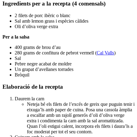
Ingredients per a la recepta (4 comensals)
2 filets de porc ibèric o blanc
Sal amb lemon grass i espècies càlides
Oli d’oliva verge extra
Per a la salsa
400 grams de brou d’au
280 grams de confitura de pebrot vermell (
Cal Valls
)
Sal
Pebre negre acabat de moldre
Un grapat d’avellanes torrades
Bròquil
Elaboració de la recepta
Daurem la carn
Neteja bé els filets de l’excés de greix que puguin tenir i
eixuga’ls amb paper de cuina. Posa una cassola àmplia
a escalfar amb un rajolí generós d’oli d’oliva verge
extra i condimenta la carn amb la sal aromatitzada.
Quan l’oli estigui calent, incorpora els filets i daura’ls a
foc moderat per tot el seu contorn.