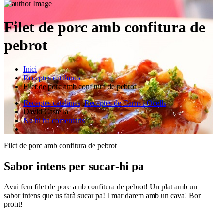
Filet de porc amb confitura de
pebrot
Inici
Receptes catalanes
Filet de porc amb confitura de pebrot
Receptes catalanes
,
Receptes de Carns i Ocells
David Castellà
No hi ha comentaris
Filet de porc amb confitura de pebrot
Sabor intens per sucar-hi pa
Avui fem filet de porc amb confitura de pebrot! Un plat amb un
sabor intens que us farà sucar pa! I maridarem amb un cava! Bon
profit!