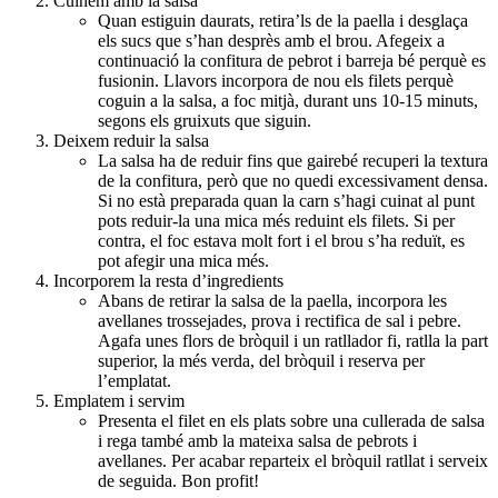
Cuinem amb la salsa
Quan estiguin daurats, retira’ls de la paella i desglaça
els sucs que s’han desprès amb el brou. Afegeix a
continuació la confitura de pebrot i barreja bé perquè es
fusionin. Llavors incorpora de nou els filets perquè
coguin a la salsa, a foc mitjà, durant uns 10-15 minuts,
segons els gruixuts que siguin.
Deixem reduir la salsa
La salsa ha de reduir fins que gairebé recuperi la textura
de la confitura, però que no quedi excessivament densa.
Si no està preparada quan la carn s’hagi cuinat al punt
pots reduir-la una mica més reduint els filets. Si per
contra, el foc estava molt fort i el brou s’ha reduït, es
pot afegir una mica més.
Incorporem la resta d’ingredients
Abans de retirar la salsa de la paella, incorpora les
avellanes trossejades, prova i rectifica de sal i pebre.
Agafa unes flors de bròquil i un ratllador fi, ratlla la part
superior, la més verda, del bròquil i reserva per
l’emplatat.
Emplatem i servim
Presenta el filet en els plats sobre una cullerada de salsa
i rega també amb la mateixa salsa de pebrots i
avellanes. Per acabar reparteix el bròquil ratllat i serveix
de seguida. Bon profit!