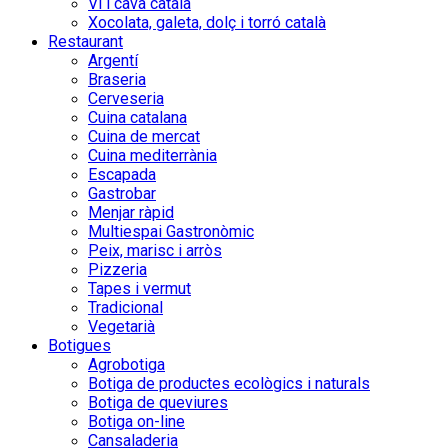
Vi i cava català
Xocolata, galeta, dolç i torró català
Restaurant
Argentí
Braseria
Cerveseria
Cuina catalana
Cuina de mercat
Cuina mediterrània
Escapada
Gastrobar
Menjar ràpid
Multiespai Gastronòmic
Peix, marisc i arròs
Pizzeria
Tapes i vermut
Tradicional
Vegetarià
Botigues
Agrobotiga
Botiga de productes ecològics i naturals
Botiga de queviures
Botiga on-line
Cansaladeria