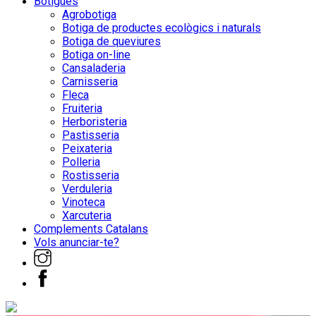
Botigues
Agrobotiga
Botiga de productes ecològics i naturals
Botiga de queviures
Botiga on-line
Cansaladeria
Carnisseria
Fleca
Fruiteria
Herboristeria
Pastisseria
Peixateria
Polleria
Rostisseria
Verduleria
Vinoteca
Xarcuteria
Complements Catalans
Vols anunciar-te?