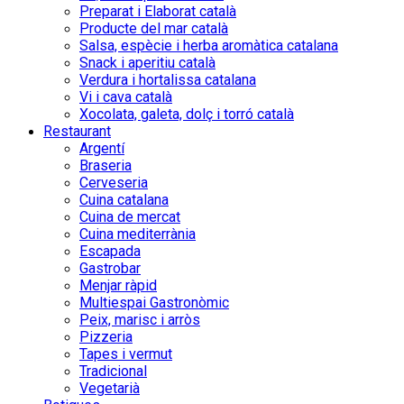
Preparat i Elaborat català
Producte del mar català
Salsa, espècie i herba aromàtica catalana
Snack i aperitiu català
Verdura i hortalissa catalana
Vi i cava català
Xocolata, galeta, dolç i torró català
Restaurant
Argentí
Braseria
Cerveseria
Cuina catalana
Cuina de mercat
Cuina mediterrània
Escapada
Gastrobar
Menjar ràpid
Multiespai Gastronòmic
Peix, marisc i arròs
Pizzeria
Tapes i vermut
Tradicional
Vegetarià