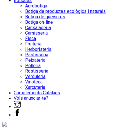
Botigues
Agrobotiga
Botiga de productes ecològics i naturals
Botiga de queviures
Botiga on-line
Cansaladeria
Carnisseria
Fleca
Fruiteria
Herboristeria
Pastisseria
Peixateria
Polleria
Rostisseria
Verduleria
Vinoteca
Xarcuteria
Complements Catalans
Vols anunciar-te?