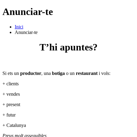
Anunciar-te
Inici
Anunciar-te
T’hi apuntes?
Si ets un
productor
, una
botiga
o un
restaurant
i vols:
+ clients
+ vendes
+ present
+ futur
+ Catalunya
P
reus molt assequibles