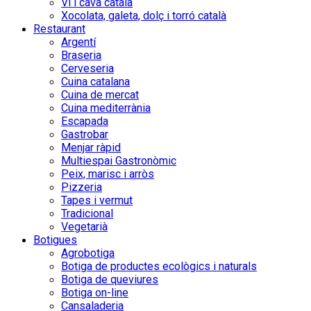
Vi i cava català
Xocolata, galeta, dolç i torró català
Restaurant
Argentí
Braseria
Cerveseria
Cuina catalana
Cuina de mercat
Cuina mediterrània
Escapada
Gastrobar
Menjar ràpid
Multiespai Gastronòmic
Peix, marisc i arròs
Pizzeria
Tapes i vermut
Tradicional
Vegetarià
Botigues
Agrobotiga
Botiga de productes ecològics i naturals
Botiga de queviures
Botiga on-line
Cansaladeria