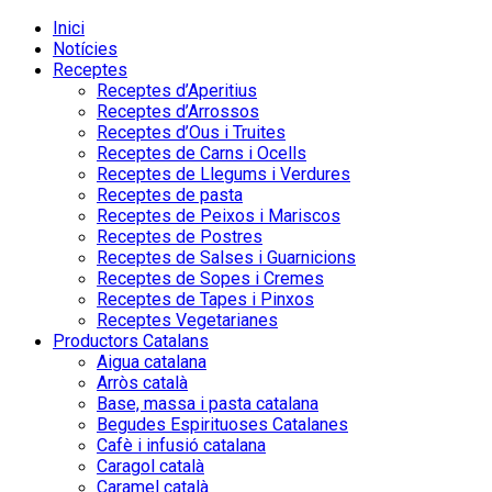
Inici
Notícies
Receptes
Receptes d’Aperitius
Receptes d’Arrossos
Receptes d’Ous i Truites
Receptes de Carns i Ocells
Receptes de Llegums i Verdures
Receptes de pasta
Receptes de Peixos i Mariscos
Receptes de Postres
Receptes de Salses i Guarnicions
Receptes de Sopes i Cremes
Receptes de Tapes i Pinxos
Receptes Vegetarianes
Productors Catalans
Aigua catalana
Arròs català
Base, massa i pasta catalana
Begudes Espirituoses Catalanes
Cafè i infusió catalana
Caragol català
Caramel català