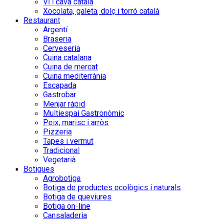
Vi i cava català
Xocolata, galeta, dolç i torró català
Restaurant
Argentí
Braseria
Cerveseria
Cuina catalana
Cuina de mercat
Cuina mediterrània
Escapada
Gastrobar
Menjar ràpid
Multiespai Gastronòmic
Peix, marisc i arròs
Pizzeria
Tapes i vermut
Tradicional
Vegetarià
Botigues
Agrobotiga
Botiga de productes ecològics i naturals
Botiga de queviures
Botiga on-line
Cansaladeria