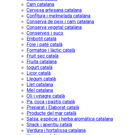
Carn catalana
Cervesa artesana catalana
Confitura i melmelada catalana
Conserva de peix i carn catalana
Conserva vegetal catalana
Conserves i sucs
Embotit català
Foie i paté català
Formatge i làctic català
Fruit sec català
Fruita catalana
Iogurt català
Licor català
Llegum català
Llet catalana
Mel catalana
Oli i vinagre català
Pa, coca i pastís català
Preparat i Elaborat català
Producte del mar català
Salsa, espècie i herba aromàtica catalana
Snack i aperitiu català
Verdura i hortalissa catalana