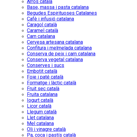
Arròs català
Base, massa i pasta catalana
Begudes Espirituoses Catalanes
Cafè i infusió catalana
Caragol català
Caramel català
Carn catalana
Cervesa artesana catalana
Confitura i melmelada catalana
Conserva de peix i carn catalana
Conserva vegetal catalana
Conserves i sucs
Embotit català
Foie i paté català
Formatge i làctic català
Fruit sec català
Fruita catalana
Iogurt català
Licor català
Llegum català
Llet catalana
Mel catalana
Oli i vinagre català
Pa, coca i pastís català