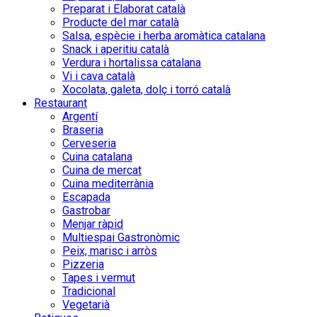
Preparat i Elaborat català
Producte del mar català
Salsa, espècie i herba aromàtica catalana
Snack i aperitiu català
Verdura i hortalissa catalana
Vi i cava català
Xocolata, galeta, dolç i torró català
Restaurant
Argentí
Braseria
Cerveseria
Cuina catalana
Cuina de mercat
Cuina mediterrània
Escapada
Gastrobar
Menjar ràpid
Multiespai Gastronòmic
Peix, marisc i arròs
Pizzeria
Tapes i vermut
Tradicional
Vegetarià