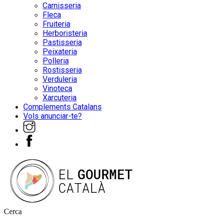
Carnisseria
Fleca
Fruiteria
Herboristeria
Pastisseria
Peixateria
Polleria
Rostisseria
Verduleria
Vinoteca
Xarcuteria
Complements Catalans
Vols anunciar-te?
Cerca