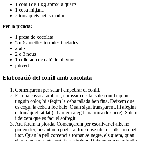
1 conill de 1 kg aprox. a quarts
1 ceba mitjana
2 tomàquets petits madurs
Per la picada:
1 presa de xocolata
5 o 6 ametlles torrades i pelades
2 alls
2 o 3 nous
1 cullerada de cafè de pinyons
julivert
Elaboració del conill amb xocolata
Començarem per salar i empebrar el conill.
En una cassola amb oli,
enrossim els talls de conill i quan
tinguin color, hi afegim la ceba tallada ben fina. Deixem que
es cogui la ceba a foc baix. Quan sigui transparent, hi afegim
el tomàquet ratllat (li haurem afegit una mica de sucre). Salem
i deixem que es faci el sofregit.
Ara farem la picada.
Començarem per escalivar el alls, ho
podem fer, posant una paella al foc sense oli i els alls amb pell
i tot. Quan la pell comenci a tornar-se negre, els girem, quan
siguin tous per tots costats, els traiem. Deixem que es refredin