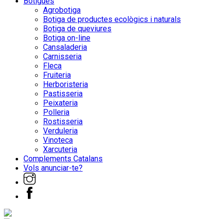
Botigues
Agrobotiga
Botiga de productes ecològics i naturals
Botiga de queviures
Botiga on-line
Cansaladeria
Carnisseria
Fleca
Fruiteria
Herboristeria
Pastisseria
Peixateria
Polleria
Rostisseria
Verduleria
Vinoteca
Xarcuteria
Complements Catalans
Vols anunciar-te?