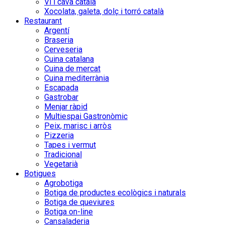
Vi i cava català
Xocolata, galeta, dolç i torró català
Restaurant
Argentí
Braseria
Cerveseria
Cuina catalana
Cuina de mercat
Cuina mediterrània
Escapada
Gastrobar
Menjar ràpid
Multiespai Gastronòmic
Peix, marisc i arròs
Pizzeria
Tapes i vermut
Tradicional
Vegetarià
Botigues
Agrobotiga
Botiga de productes ecològics i naturals
Botiga de queviures
Botiga on-line
Cansaladeria