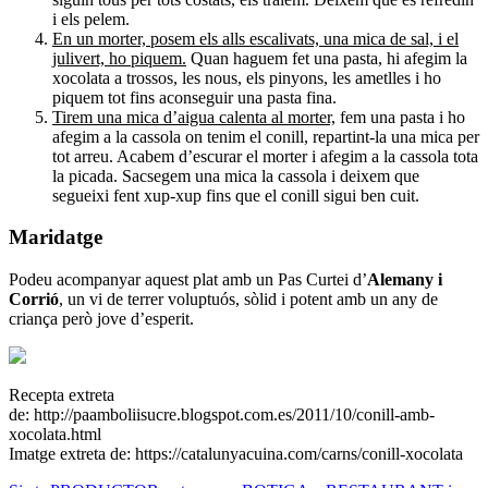
i els pelem.
En un morter, posem els alls escalivats, una mica de sal, i el
julivert, ho piquem.
Quan haguem fet una pasta, hi afegim la
xocolata a trossos, les nous, els pinyons, les ametlles i ho
piquem tot fins aconseguir una pasta fina.
Tirem una mica d’aigua calenta al morter,
fem una pasta i ho
afegim a la cassola on tenim el conill, repartint-la una mica per
tot arreu. Acabem d’escurar el morter i afegim a la cassola tota
la picada. Sacsegem una mica la cassola i deixem que
segueixi fent xup-xup fins que el conill sigui ben cuit.
Maridatge
Podeu acompanyar aquest plat amb un Pas Curtei d’
Alemany i
Corrió
, un vi de terrer voluptuós, sòlid i potent amb un any de
criança però jove d’esperit.
Recepta extreta
de: http://paamboliisucre.blogspot.com.es/2011/10/conill-amb-
xocolata.html
Imatge extreta de: https://catalunyacuina.com/carns/conill-xocolata