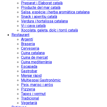
Preparat i Elaborat català
Producte del mar català
Salsa, espècie i herba aromàtica catalana
Snack i aperitiu català
Verdura i hortalissa catalana
Vi i cava català
Xocolata, galeta, dolç i torró català
Restaurant
Argentí
Braseria
Cerveseria
Cuina catalana
Cuina de mercat
Cuina mediterrània
Escapada
Gastrobar
Menjar ràpid
Multiespai Gastronòmic
Peix, marisc i arròs
Pizzeria
Tapes i vermut
Tradicional
Vegetarià