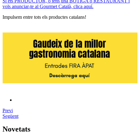
Si ets PRODUCTOR, o tens una BOTIGA o RESTAURANT i
vols anunciar-te al Gourmet Català, clica aquí.
Impulsem entre tots els productes catalans!
Previ
Següent
Novetats