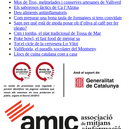
Mos de Tros, melmelades i conserves artesanes de Vallverd
Els saborosos làctics de Ca l’Alzina
Deu aliments antiinflamatoris
Com preparar una bona taula de formatges si tens convidats
Saps per què està de moda posar oli d’oliva al cafè per fer
oleato?
Cim i tomba, el plat tradicional de Tossa de Mar
Poke bowl, el fast food de menjar sa
Tot el cicle de la cervesera Lo Vilot
Vallflorida, el paradís xocolater del Montseny
Llocs de cuina catalana com a casa