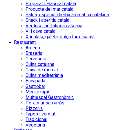
Preparat i Elaborat català
Producte del mar català
Salsa, espècie i herba aromàtica catalana
Snack i aperitiu català
Verdura i hortalissa catalana
Vi i cava català
Xocolata, galeta, dolç i torró català
Restaurant
Argentí
Braseria
Cerveseria
Cuina catalana
Cuina de mercat
Cuina mediterrània
Escapada
Gastrobar
Menjar ràpid
Multiespai Gastronòmic
Peix, marisc i arròs
Pizzeria
Tapes i vermut
Tradicional
Vegetarià