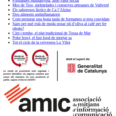
Formatges Muntanyola, amb valor social
Mos de Tros, melmelades i conserves artesanes de Vallverd
Els saborosos làctics de Ca l’Alzina
Deu aliments antiinflamatoris
Com preparar una bona taula de formatges si tens convidats
Saps per què està de moda posar oli d’oliva al cafè per fer
oleato?
Cim i tomba, el plat tradicional de Tossa de Mar
Poke bowl, el fast food de menjar sa
Tot el cicle de la cervesera Lo Vilot