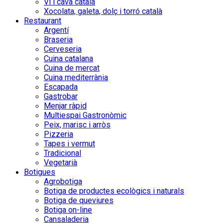
Vi i cava català
Xocolata, galeta, dolç i torró català
Restaurant
Argentí
Braseria
Cerveseria
Cuina catalana
Cuina de mercat
Cuina mediterrània
Escapada
Gastrobar
Menjar ràpid
Multiespai Gastronòmic
Peix, marisc i arròs
Pizzeria
Tapes i vermut
Tradicional
Vegetarià
Botigues
Agrobotiga
Botiga de productes ecològics i naturals
Botiga de queviures
Botiga on-line
Cansaladeria