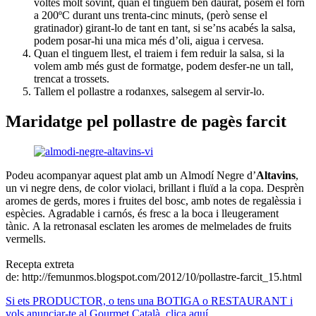
voltes molt sovint, quan el tinguem ben daurat, posem el forn
a 200ºC durant uns trenta-cinc minuts, (però sense el
gratinador) girant-lo de tant en tant, si se’ns acabés la salsa,
podem posar-hi una mica més d’oli, aigua i cervesa.
Quan el tinguem llest, el traiem i fem reduir la salsa, si la
volem amb més gust de formatge, podem desfer-ne un tall,
trencat a trossets.
Tallem el pollastre a rodanxes, salsegem al servir-lo.
Maridatge pel pollastre de pagès farcit
Podeu acompanyar aquest plat amb un Almodí Negre d’
Altavins
,
un vi negre dens, de color violaci, brillant i fluïd a la copa. Desprèn
aromes de gerds, mores i fruites del bosc, amb notes de regalèssia i
espècies.
Agradable i carnós, és fresc a la boca i lleugerament
tànic. A la retronasal esclaten les aromes de melmelades de fruits
vermells.
Recepta extreta
de: http://femunmos.blogspot.com/2012/10/pollastre-farcit_15.html
Si ets PRODUCTOR, o tens una BOTIGA o RESTAURANT i
vols anunciar-te al Gourmet Català, clica aquí.