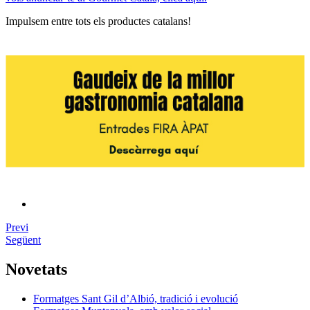
Impulsem entre tots els productes catalans!
Previ
Següent
Novetats
Formatges Sant Gil d’Albió, tradició i evolució