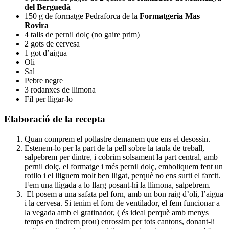
del Berguedà
150 g de formatge Pedraforca de la
Formatgeria Mas
Rovira
4 talls de pernil dolç (no gaire prim)
2 gots de cervesa
1 got d’aigua
Oli
Sal
Pebre negre
3 rodanxes de llimona
Fil per lligar-lo
Elaboració de la recepta
Quan comprem el pollastre demanem que ens el desossin.
Estenem-lo per la part de la pell sobre la taula de treball,
salpebrem per dintre, i cobrim solsament la part central, amb
pernil dolç, el formatge i més pernil dolç, emboliquem fent un
rotllo i el lliguem molt ben lligat, perquè no ens surti el farcit.
Fem una lligada a lo llarg posant-hi la llimona, salpebrem.
El posem a una safata pel forn, amb un bon raig d’oli, l’aigua
i la cervesa. Si tenim el forn de ventilador, el fem funcionar a
la vegada amb el gratinador, ( és ideal perquè amb menys
temps en tindrem prou) enrossim per tots cantons, donant-li