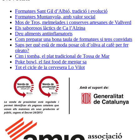
Formatges Sant Gil d’Albió, tradició i evolució
Formatges Muntanyola, amb valor social
Mos de Tros, melmelades i conserves artesanes de Vallverd
Els saborosos làctics de Ca l’Alzina
Deu aliments antiinflamatoris
Com preparar una bona taula de formatges si tens convidats
Saps per què està de moda posar oli d’oliva al cafè per fer
oleato?
Cim i tomba, el plat tradicional de Tossa de Mar
Poke bowl, el fast food de menjar sa
Tot el cicle de la cervesera Lo Vilot