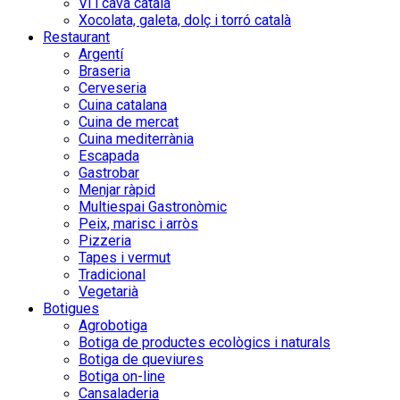
Vi i cava català
Xocolata, galeta, dolç i torró català
Restaurant
Argentí
Braseria
Cerveseria
Cuina catalana
Cuina de mercat
Cuina mediterrània
Escapada
Gastrobar
Menjar ràpid
Multiespai Gastronòmic
Peix, marisc i arròs
Pizzeria
Tapes i vermut
Tradicional
Vegetarià
Botigues
Agrobotiga
Botiga de productes ecològics i naturals
Botiga de queviures
Botiga on-line
Cansaladeria