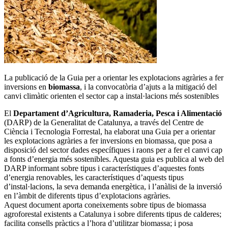
La publicació de la Guia per a orientar les explotacions agràries a fer
inversions en
biomassa
, i la convocatòria d’ajuts a la mitigació del
canvi climàtic orienten el sector cap a instal·lacions més sostenibles
El
Departament d’Agricultura, Ramaderia, Pesca i Alimentació
(DARP) de la Generalitat de Catalunya, a través del Centre de
Ciència i Tecnologia Forrestal, ha elaborat una Guia per a orientar
les explotacions agràries a fer inversions en biomassa, que posa a
disposició del sector dades específiques i raons per a fer el canvi cap
a fonts d’energia més sostenibles. Aquesta guia es publica al web del
DARP informant sobre tipus i característiques d’aquestes fonts
d’energia renovables, les característiques d’aquests tipus
d’instal·lacions, la seva demanda energètica, i l’anàlisi de la inversió
en l’àmbit de diferents tipus d’explotacions agràries.
Aquest document aporta coneixements sobre tipus de biomassa
agroforestal existents a Catalunya i sobre diferents tipus de calderes;
facilita consells pràctics a l’hora d’utilitzar biomassa; i posa