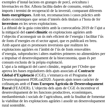
exemples d’instal·lacions en granges de porcí, avicultura i
hivernacles en flor. Alhora facilita dades de consums, estalvi,
imports i termini de recuperació de la inversió, comparant diferents
fonts energètiques
. Amb tot, recomanacions i casos pràctics amb
dades econòmiques que seran d’interès dels titulars a l’hora de fer
inversions
en les seves explotacions.
La difusió de la guia coincideix amb la convocatòria 2019 de l’ajut a
la mitigació del
canvi climàtic
en explotacions agràries amb
l’objectiu d’aconseguir un ús més eficient de l’energia i facilitar l’ús
de fonts d’energies en el sector agrari, que es publicarà en breu.
Amb aquest ajut es promouen inversions que realitzen les
explotacions agràries en l’àmbit de l’ús de fonts renovables
d’energia, subproductes i altres matèries primeres no alimentàries per
a impulsar el desenvolupament de la bioeconomia, quan és per
consum exclusiu de la pròpia explotació.
L’ajut a la mitigació del canvi climàtic, regulat per l’Ordre que
aprova les bases reguladores dels ajuts associats al
Contracte
Global d’Explotació
(CGE), s’emmarca en el Programa de
Desenvolupament PDR.cat2020. Aquests ajuts tenen caràcter de
cofinançats amb el
Fons Europeu Agrícola de Desenvolupament
Rural
(FEADER). L’objectiu dels ajuts de CGE és incentivar el
desenvolupament de les funcions productives, econòmiques,
mediambientals i socials de l’agricultura, amb la finalitat de fomentar
la viabilitat de les explotacions agràries i assolir un desenvolupament
rural sostenible.