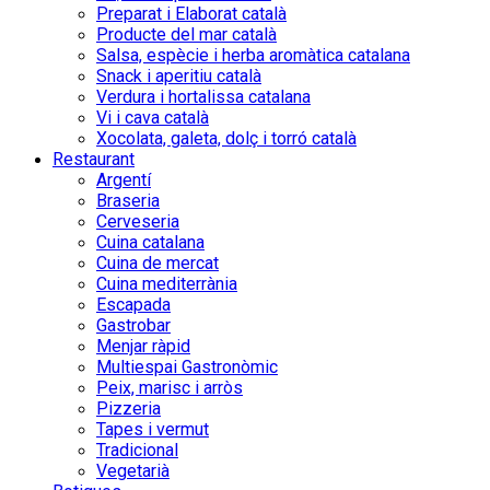
Preparat i Elaborat català
Producte del mar català
Salsa, espècie i herba aromàtica catalana
Snack i aperitiu català
Verdura i hortalissa catalana
Vi i cava català
Xocolata, galeta, dolç i torró català
Restaurant
Argentí
Braseria
Cerveseria
Cuina catalana
Cuina de mercat
Cuina mediterrània
Escapada
Gastrobar
Menjar ràpid
Multiespai Gastronòmic
Peix, marisc i arròs
Pizzeria
Tapes i vermut
Tradicional
Vegetarià