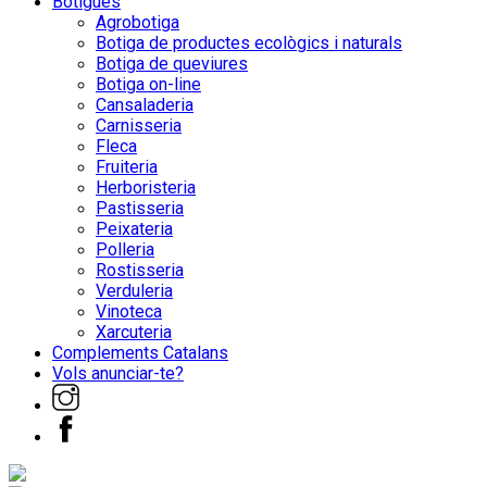
Botigues
Agrobotiga
Botiga de productes ecològics i naturals
Botiga de queviures
Botiga on-line
Cansaladeria
Carnisseria
Fleca
Fruiteria
Herboristeria
Pastisseria
Peixateria
Polleria
Rostisseria
Verduleria
Vinoteca
Xarcuteria
Complements Catalans
Vols anunciar-te?