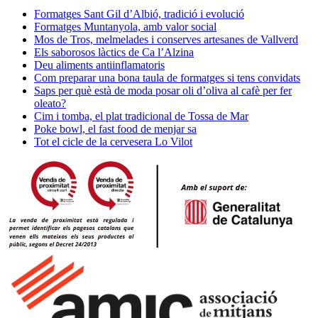
Formatges Sant Gil d’Albió, tradició i evolució
Formatges Muntanyola, amb valor social
Mos de Tros, melmelades i conserves artesanes de Vallverd
Els saborosos làctics de Ca l’Alzina
Deu aliments antiinflamatoris
Com preparar una bona taula de formatges si tens convidats
Saps per què està de moda posar oli d’oliva al cafè per fer
oleato?
Cim i tomba, el plat tradicional de Tossa de Mar
Poke bowl, el fast food de menjar sa
Tot el cicle de la cervesera Lo Vilot