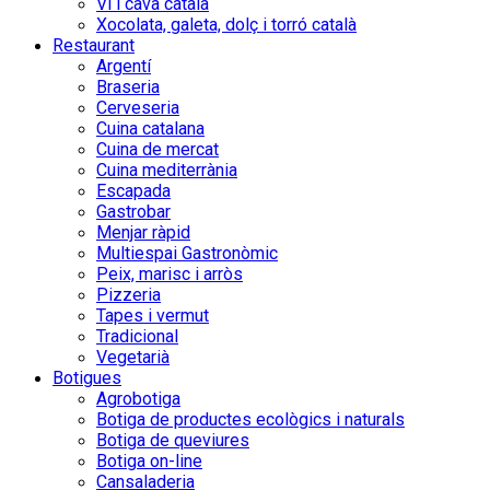
Vi i cava català
Xocolata, galeta, dolç i torró català
Restaurant
Argentí
Braseria
Cerveseria
Cuina catalana
Cuina de mercat
Cuina mediterrània
Escapada
Gastrobar
Menjar ràpid
Multiespai Gastronòmic
Peix, marisc i arròs
Pizzeria
Tapes i vermut
Tradicional
Vegetarià
Botigues
Agrobotiga
Botiga de productes ecològics i naturals
Botiga de queviures
Botiga on-line
Cansaladeria