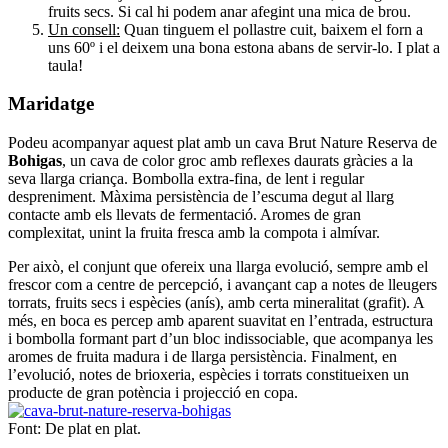
fruits secs. Si cal hi podem anar afegint una mica de brou.
Un consell:
Quan tinguem el pollastre cuit, baixem el forn a
uns 60º i el deixem una bona estona abans de servir-lo. I plat a
taula!
Maridatge
Podeu acompanyar aquest plat amb un cava Brut Nature Reserva de
Bohigas
, un cava de color groc amb reflexes daurats gràcies a la
seva llarga criança. Bombolla extra-fina, de lent i regular
despreniment. Màxima persistència de l’escuma degut al llarg
contacte amb els llevats de fermentació. Aromes de gran
complexitat, unint la fruita fresca amb la compota i almívar.
Per això, el conjunt que ofereix una llarga evolució, sempre amb el
frescor com a centre de percepció, i avançant cap a notes de lleugers
torrats, fruits secs i espècies (anís), amb certa mineralitat (grafit). A
més, en boca es percep amb aparent suavitat en l’entrada, estructura
i bombolla formant part d’un bloc indissociable, que acompanya les
aromes de fruita madura i de llarga persistència. Finalment, en
l’evolució, notes de brioxeria, espècies i torrats constitueixen un
producte de gran potència i projecció en copa.
Font: De plat en plat.