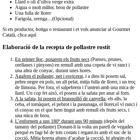
Llard o oli d’oliva verge extra
Aigua o molt millor, brou de pollastre
Una fulla de llorer
Farigola, orenga…(Opcional)
Si ets productor, botiga o restaurant i et vols anunciar al Gourmet
Català, clica aquí
Elaboració de la recepta de pollastre rostit
En primer lloc, posarem els fruits secs
(Panses, prunes,
orellanes i pinyons) en remull amb una copeta de vi ranci i
una altra de conyac, durant unes hores.
Agafem el pollastre, net i esvicerat,
i a dins hi posem sal,
pebre negre en pols, un all pelat, mitja fulla de llorer, i un troç
de llimona. Per fora, el salpebrem i l’untem amb una mica de
llard. Un cop fet això, el posem a la safata per anar al forn.
A la safata, hi posem el branquilló de canyella
, els alls, la
ceba, el tomàquet, el pebrot i la pastanaga, el llorer,el ví ranci i
el conyac en el que hem tingut amb remull els fruits secs, i
una mica de brou.
L’enfornem a uns 180º durant uns 90 minuts
(depèn del
tamany del pollastre) Donant-li la volta un parell de vegades
perquè es fagi bé de tots costats i regant-lo amb el suc de la
cocció. Mitja horeta abans d’acabar la cocció, hi afegim els