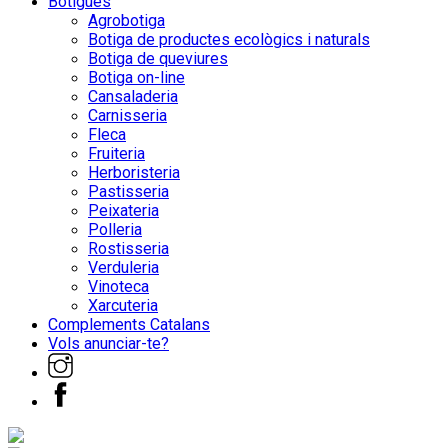
Botigues
Agrobotiga
Botiga de productes ecològics i naturals
Botiga de queviures
Botiga on-line
Cansaladeria
Carnisseria
Fleca
Fruiteria
Herboristeria
Pastisseria
Peixateria
Polleria
Rostisseria
Verduleria
Vinoteca
Xarcuteria
Complements Catalans
Vols anunciar-te?