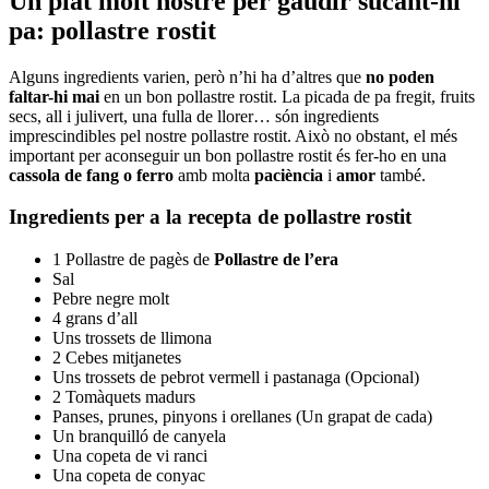
Un plat molt nostre per gaudir sucant-hi
pa: pollastre rostit
Alguns ingredients varien, però n’hi ha d’altres que
no poden
faltar-hi mai
en un bon pollastre rostit. La picada de pa fregit, fruits
secs, all i julivert, una fulla de llorer… són ingredients
imprescindibles pel nostre pollastre rostit. Això no obstant, el més
important per aconseguir un bon pollastre rostit és fer-ho en una
cassola de fang o ferro
amb molta
paciència
i
amor
també.
Ingredients per a la recepta de pollastre rostit
1 Pollastre de pagès de
Pollastre de l’era
Sal
Pebre negre molt
4 grans d’all
Uns trossets de llimona
2 Cebes mitjanetes
Uns trossets de pebrot vermell i pastanaga (Opcional)
2 Tomàquets madurs
Panses, prunes, pinyons i orellanes (Un grapat de cada)
Un branquilló de canyela
Una copeta de vi ranci
Una copeta de conyac