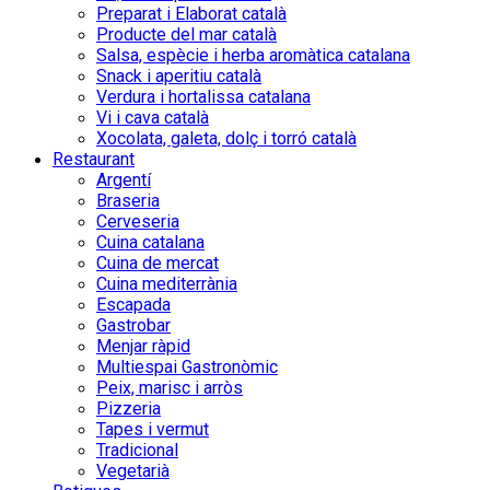
Preparat i Elaborat català
Producte del mar català
Salsa, espècie i herba aromàtica catalana
Snack i aperitiu català
Verdura i hortalissa catalana
Vi i cava català
Xocolata, galeta, dolç i torró català
Restaurant
Argentí
Braseria
Cerveseria
Cuina catalana
Cuina de mercat
Cuina mediterrània
Escapada
Gastrobar
Menjar ràpid
Multiespai Gastronòmic
Peix, marisc i arròs
Pizzeria
Tapes i vermut
Tradicional
Vegetarià