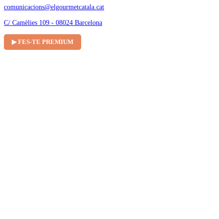
comunicacions@elgourmetcatala.cat
C/ Camèlies 109 - 08024 Barcelona
▶ FES-TE PREMIUM