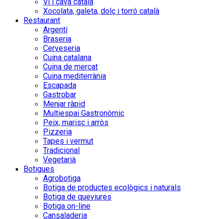
Vi i cava català
Xocolata, galeta, dolç i torró català
Restaurant
Argentí
Braseria
Cerveseria
Cuina catalana
Cuina de mercat
Cuina mediterrània
Escapada
Gastrobar
Menjar ràpid
Multiespai Gastronòmic
Peix, marisc i arròs
Pizzeria
Tapes i vermut
Tradicional
Vegetarià
Botigues
Agrobotiga
Botiga de productes ecològics i naturals
Botiga de queviures
Botiga on-line
Cansaladeria