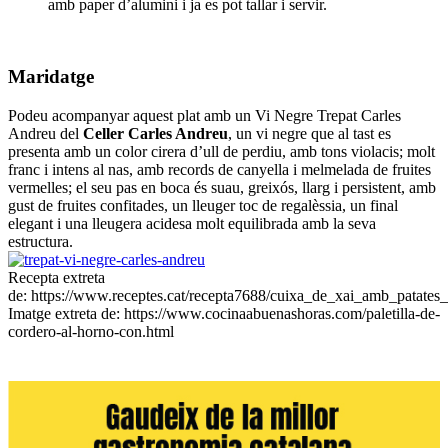
amb paper d’alumini i ja es pot tallar i servir.
Maridatge
Podeu acompanyar aquest plat amb un Vi Negre Trepat Carles
Andreu del
Celler Carles Andreu
, un vi negre que al tast es
presenta amb un color cirera d’ull de perdiu, amb tons violacis; molt
franc i intens al nas, amb records de canyella i melmelada de fruites
vermelles; el seu pas en boca és suau, greixós, llarg i persistent, amb
gust de fruites confitades, un lleuger toc de regalèssia, un final
elegant i una lleugera acidesa molt equilibrada amb la seva
estructura.
Recepta extreta
de: https://www.receptes.cat/recepta7688/cuixa_de_xai_amb_patates_
Imatge extreta de: https://www.cocinaabuenashoras.com/paletilla-de-
cordero-al-horno-con.html