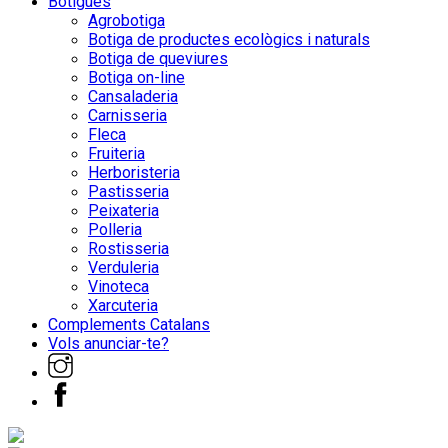
Botigues
Agrobotiga
Botiga de productes ecològics i naturals
Botiga de queviures
Botiga on-line
Cansaladeria
Carnisseria
Fleca
Fruiteria
Herboristeria
Pastisseria
Peixateria
Polleria
Rostisseria
Verduleria
Vinoteca
Xarcuteria
Complements Catalans
Vols anunciar-te?