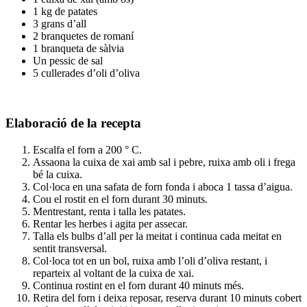
1 kg de patates
3 grans d’all
2 branquetes de romaní
1 branqueta de sàlvia
Un pessic de sal
5 cullerades d’oli d’oliva
Elaboració de la recepta
Escalfa el forn a 200 ° C.
Assaona la cuixa de xai amb sal i pebre, ruixa amb oli i frega
bé la cuixa.
Col·loca en una safata de forn fonda i aboca 1 tassa d’aigua.
Cou el rostit en el forn durant 30 minuts.
Mentrestant, renta i talla les patates.
Rentar les herbes i agita per assecar.
Talla els bulbs d’all per la meitat i continua cada meitat en
sentit transversal.
Col·loca tot en un bol, ruixa amb l’oli d’oliva restant, i
reparteix al voltant de la cuixa de xai.
Continua rostint en el forn durant 40 minuts més.
Retira del forn i deixa reposar, reserva durant 10 minuts cobert