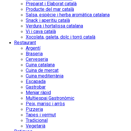
Preparat i Elaborat català
Producte del mar català
Salsa, espècie i herba aromàtica catalana
Snack i aperitiu català
Verdura i hortalissa catalana
Vi i cava català
Xocolata, galeta, dolç i torró català
Restaurant
Argentí
Braseria
Cerveseria
Cuina catalana
Cuina de mercat
Cuina mediterrània
Escapada
Gastrobar
Menjar ràpid
Multiespai Gastronòmic
Peix, marisc i arròs
Pizzeria
Tapes i vermut
Tradicional
Vegetarià