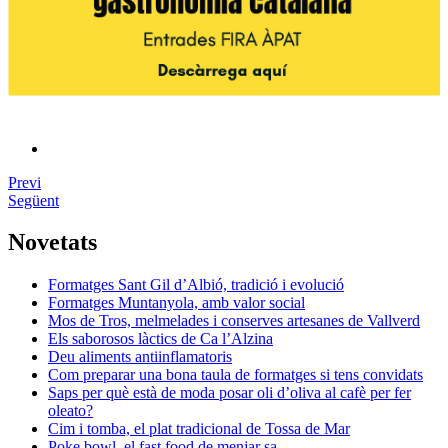
Previ
Següent
Novetats
Formatges Sant Gil d’Albió, tradició i evolució
Formatges Muntanyola, amb valor social
Mos de Tros, melmelades i conserves artesanes de Vallverd
Els saborosos làctics de Ca l’Alzina
Deu aliments antiinflamatoris
Com preparar una bona taula de formatges si tens convidats
Saps per què està de moda posar oli d’oliva al cafè per fer
oleato?
Cim i tomba, el plat tradicional de Tossa de Mar
Poke bowl, el fast food de menjar sa