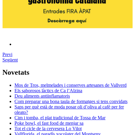
Previ
Següent
Novetats
Mos de Tros, melmelades i conserves artesanes de Vallverd
Els saborosos làctics de Ca l’Alzina
Deu aliments antiinflamatoris
Com preparar una bona taula de formatges si tens convidats
Saps per què està de moda posar oli d’oliva al cafè per fer
oleato?
Cim i tomba, el plat tradicional de Tossa de Mar
Poke bowl, el fast food de menjar sa
Tot el cicle de la cervesera Lo Vilot
Vallflorida, el paradís xocolater del Montseny