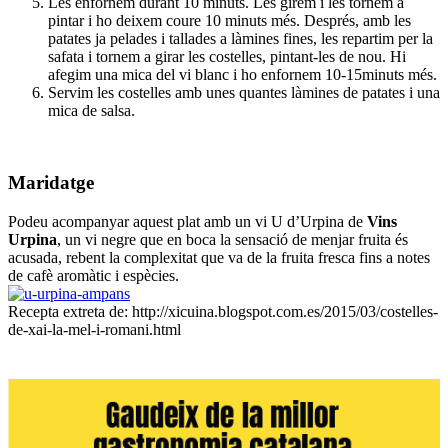
Les enfornem durant 10 minuts. Les girem i les tornem a
pintar i ho deixem coure 10 minuts més. Després, amb les
patates ja pelades i tallades a làmines fines, les repartim per la
safata i tornem a girar les costelles, pintant-les de nou. Hi
afegim una mica del vi blanc i ho enfornem 10-15minuts més.
Servim les costelles amb unes quantes làmines de patates i una
mica de salsa.
Maridatge
Podeu acompanyar aquest plat amb un vi U d’Urpina de
Vins
Urpina
, un vi negre que en boca la sensació de menjar fruita és
acusada, rebent la complexitat que va de la fruita fresca fins a notes
de cafè aromàtic i espècies.
Recepta extreta de: http://xicuina.blogspot.com.es/2015/03/costelles-
de-xai-la-mel-i-romani.html