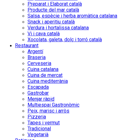
Preparat i Elaborat català
Producte del mar català
Salsa, espècie i herba aromàtica catalana
Snack i aperitiu català
Verdura i hortalissa catalana
Vi i cava català
Xocolata, galeta, dolç i torró català
Restaurant
Argentí
Braseria
Cerveseria
Cuina catalana
Cuina de mercat
Cuina mediterrània
Escapada
Gastrobar
Menjar ràpid
Multiespai Gastronòmic
Peix, marisc i arròs
Pizzeria
Tapes i vermut
Tradicional
Vegetarià