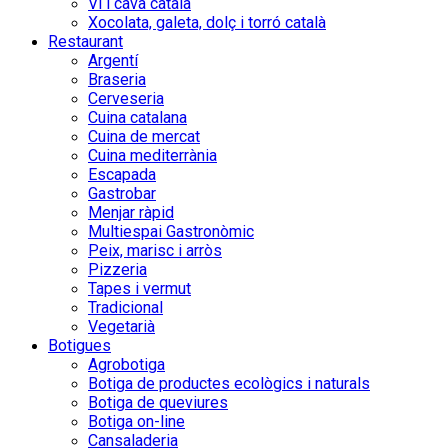
Vi i cava català
Xocolata, galeta, dolç i torró català
Restaurant
Argentí
Braseria
Cerveseria
Cuina catalana
Cuina de mercat
Cuina mediterrània
Escapada
Gastrobar
Menjar ràpid
Multiespai Gastronòmic
Peix, marisc i arròs
Pizzeria
Tapes i vermut
Tradicional
Vegetarià
Botigues
Agrobotiga
Botiga de productes ecològics i naturals
Botiga de queviures
Botiga on-line
Cansaladeria