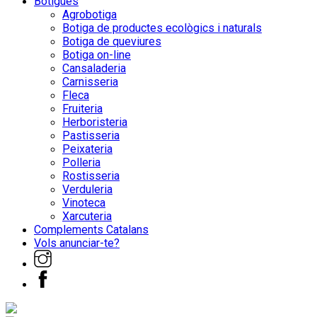
Botigues
Agrobotiga
Botiga de productes ecològics i naturals
Botiga de queviures
Botiga on-line
Cansaladeria
Carnisseria
Fleca
Fruiteria
Herboristeria
Pastisseria
Peixateria
Polleria
Rostisseria
Verduleria
Vinoteca
Xarcuteria
Complements Catalans
Vols anunciar-te?