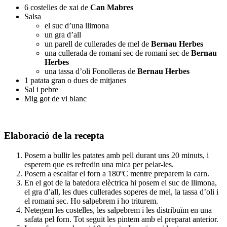
6 costelles de xai de
Can Mabres
Salsa
el suc d’una llimona
un gra d’all
un parell de cullerades de mel de
Bernau Herbes
una cullerada de romaní sec de romaní sec de
Bernau
Herbes
una tassa d’oli Fonolleras de
Bernau Herbes
1 patata gran o dues de mitjanes
Sal i pebre
Mig got de vi blanc
Elaboració de la recepta
Posem a bullir les patates amb pell durant uns 20 minuts, i
esperem que es refredin una mica per pelar-les.
Posem a escalfar el forn a 180ºC mentre preparem la carn.
En el got de la batedora elèctrica hi posem el suc de llimona,
el gra d’all, les dues cullerades soperes de mel, la tassa d’oli i
el romaní sec. Ho salpebrem i ho triturem.
Netegem les costelles, les salpebrem i les distribuïm en una
safata pel forn. Tot seguit les pintem amb el preparat anterior.