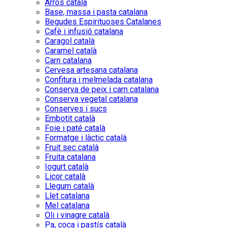
Arròs català
Base, massa i pasta catalana
Begudes Espirituoses Catalanes
Cafè i infusió catalana
Caragol català
Caramel català
Carn catalana
Cervesa artesana catalana
Confitura i melmelada catalana
Conserva de peix i carn catalana
Conserva vegetal catalana
Conserves i sucs
Embotit català
Foie i paté català
Formatge i làctic català
Fruit sec català
Fruita catalana
Iogurt català
Licor català
Llegum català
Llet catalana
Mel catalana
Oli i vinagre català
Pa, coca i pastís català