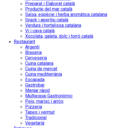
Preparat i Elaborat català
Producte del mar català
Salsa, espècie i herba aromàtica catalana
Snack i aperitiu català
Verdura i hortalissa catalana
Vi i cava català
Xocolata, galeta, dolç i torró català
Restaurant
Argentí
Braseria
Cerveseria
Cuina catalana
Cuina de mercat
Cuina mediterrània
Escapada
Gastrobar
Menjar ràpid
Multiespai Gastronòmic
Peix, marisc i arròs
Pizzeria
Tapes i vermut
Tradicional
Vegetarià