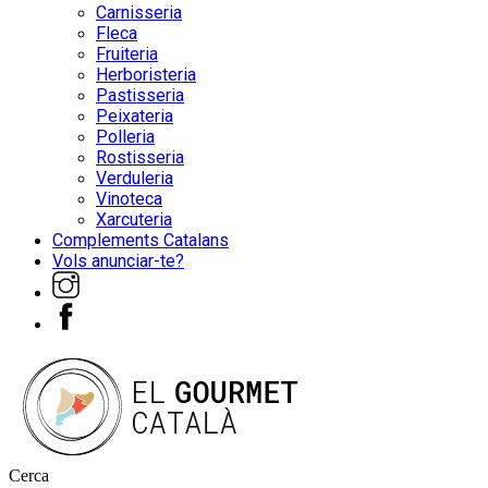
Carnisseria
Fleca
Fruiteria
Herboristeria
Pastisseria
Peixateria
Polleria
Rostisseria
Verduleria
Vinoteca
Xarcuteria
Complements Catalans
Vols anunciar-te?
Cerca