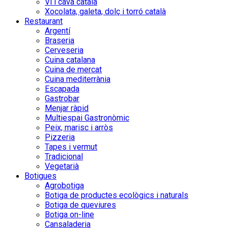
Vi i cava català
Xocolata, galeta, dolç i torró català
Restaurant
Argentí
Braseria
Cerveseria
Cuina catalana
Cuina de mercat
Cuina mediterrània
Escapada
Gastrobar
Menjar ràpid
Multiespai Gastronòmic
Peix, marisc i arròs
Pizzeria
Tapes i vermut
Tradicional
Vegetarià
Botigues
Agrobotiga
Botiga de productes ecològics i naturals
Botiga de queviures
Botiga on-line
Cansaladeria