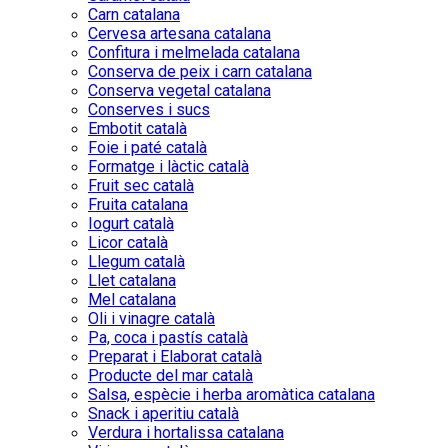
Carn catalana
Cervesa artesana catalana
Confitura i melmelada catalana
Conserva de peix i carn catalana
Conserva vegetal catalana
Conserves i sucs
Embotit català
Foie i paté català
Formatge i làctic català
Fruit sec català
Fruita catalana
Iogurt català
Licor català
Llegum català
Llet catalana
Mel catalana
Oli i vinagre català
Pa, coca i pastís català
Preparat i Elaborat català
Producte del mar català
Salsa, espècie i herba aromàtica catalana
Snack i aperitiu català
Verdura i hortalissa catalana