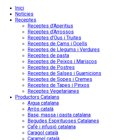
Inici
Notícies
Receptes
Receptes d’Aperitius
Receptes d’Arrossos
Receptes d’Ous i Truites
Receptes de Carns i Ocells
Receptes de Llegums i Verdures
Receptes de pasta
Receptes de Peixos i Mariscos
Receptes de Postres
Receptes de Salses i Guarnicions
Receptes de Sopes i Cremes
Receptes de Tapes i Pinxos
Receptes Vegetarianes
Productors Catalans
Aigua catalana
Arròs català
Base, massa i pasta catalana
Begudes Espirituoses Catalanes
Cafè i infusió catalana
Caragol català
Caramel català