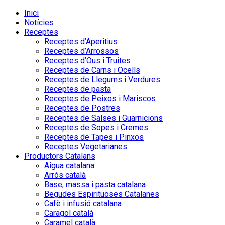
Inici
Notícies
Receptes
Receptes d’Aperitius
Receptes d’Arrossos
Receptes d’Ous i Truites
Receptes de Carns i Ocells
Receptes de Llegums i Verdures
Receptes de pasta
Receptes de Peixos i Mariscos
Receptes de Postres
Receptes de Salses i Guarnicions
Receptes de Sopes i Cremes
Receptes de Tapes i Pinxos
Receptes Vegetarianes
Productors Catalans
Aigua catalana
Arròs català
Base, massa i pasta catalana
Begudes Espirituoses Catalanes
Cafè i infusió catalana
Caragol català
Caramel català