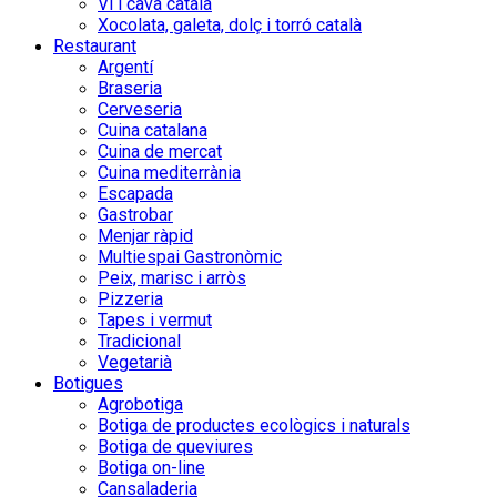
Vi i cava català
Xocolata, galeta, dolç i torró català
Restaurant
Argentí
Braseria
Cerveseria
Cuina catalana
Cuina de mercat
Cuina mediterrània
Escapada
Gastrobar
Menjar ràpid
Multiespai Gastronòmic
Peix, marisc i arròs
Pizzeria
Tapes i vermut
Tradicional
Vegetarià
Botigues
Agrobotiga
Botiga de productes ecològics i naturals
Botiga de queviures
Botiga on-line
Cansaladeria