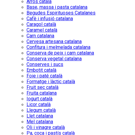
Arròs català
Base, massa i pasta catalana
Begudes Espirituoses Catalanes
Cafè i infusió catalana
Caragol català
Caramel català
Carn catalana
Cervesa artesana catalana
Confitura i melmelada catalana
Conserva de peix i carn catalana
Conserva vegetal catalana
Conserves i sucs
Embotit català
Foie i paté català
Formatge i làctic català
Fruit sec català
Fruita catalana
Iogurt català
Licor català
Llegum català
Llet catalana
Mel catalana
Oli i vinagre català
Pa, coca i pastís català