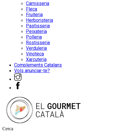
Carnisseria
Fleca
Fruiteria
Herboristeria
Pastisseria
Peixateria
Polleria
Rostisseria
Verduleria
Vinoteca
Xarcuteria
Complements Catalans
Vols anunciar-te?
Cerca