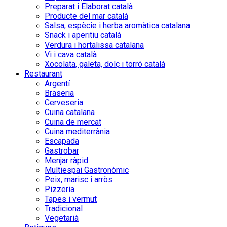
Preparat i Elaborat català
Producte del mar català
Salsa, espècie i herba aromàtica catalana
Snack i aperitiu català
Verdura i hortalissa catalana
Vi i cava català
Xocolata, galeta, dolç i torró català
Restaurant
Argentí
Braseria
Cerveseria
Cuina catalana
Cuina de mercat
Cuina mediterrània
Escapada
Gastrobar
Menjar ràpid
Multiespai Gastronòmic
Peix, marisc i arròs
Pizzeria
Tapes i vermut
Tradicional
Vegetarià