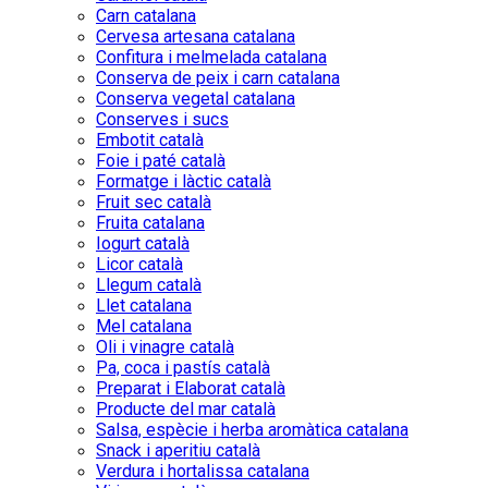
Carn catalana
Cervesa artesana catalana
Confitura i melmelada catalana
Conserva de peix i carn catalana
Conserva vegetal catalana
Conserves i sucs
Embotit català
Foie i paté català
Formatge i làctic català
Fruit sec català
Fruita catalana
Iogurt català
Licor català
Llegum català
Llet catalana
Mel catalana
Oli i vinagre català
Pa, coca i pastís català
Preparat i Elaborat català
Producte del mar català
Salsa, espècie i herba aromàtica catalana
Snack i aperitiu català
Verdura i hortalissa catalana