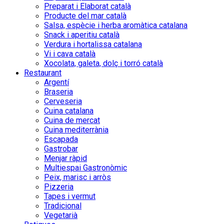
Preparat i Elaborat català
Producte del mar català
Salsa, espècie i herba aromàtica catalana
Snack i aperitiu català
Verdura i hortalissa catalana
Vi i cava català
Xocolata, galeta, dolç i torró català
Restaurant
Argentí
Braseria
Cerveseria
Cuina catalana
Cuina de mercat
Cuina mediterrània
Escapada
Gastrobar
Menjar ràpid
Multiespai Gastronòmic
Peix, marisc i arròs
Pizzeria
Tapes i vermut
Tradicional
Vegetarià