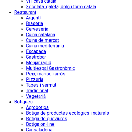
Vi i cava català
Xocolata, galeta, dolç i torró català
Restaurant
Argentí
Braseria
Cerveseria
Cuina catalana
Cuina de mercat
Cuina mediterrània
Escapada
Gastrobar
Menjar ràpid
Multiespai Gastronòmic
Peix, marisc i arròs
Pizzeria
Tapes i vermut
Tradicional
Vegetarià
Botigues
Agrobotiga
Botiga de productes ecològics i naturals
Botiga de queviures
Botiga on-line
Cansaladeria