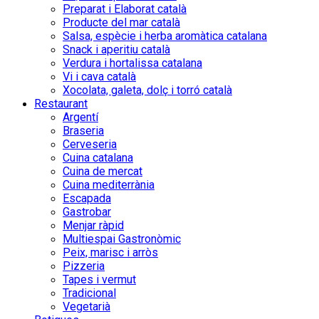
Preparat i Elaborat català
Producte del mar català
Salsa, espècie i herba aromàtica catalana
Snack i aperitiu català
Verdura i hortalissa catalana
Vi i cava català
Xocolata, galeta, dolç i torró català
Restaurant
Argentí
Braseria
Cerveseria
Cuina catalana
Cuina de mercat
Cuina mediterrània
Escapada
Gastrobar
Menjar ràpid
Multiespai Gastronòmic
Peix, marisc i arròs
Pizzeria
Tapes i vermut
Tradicional
Vegetarià