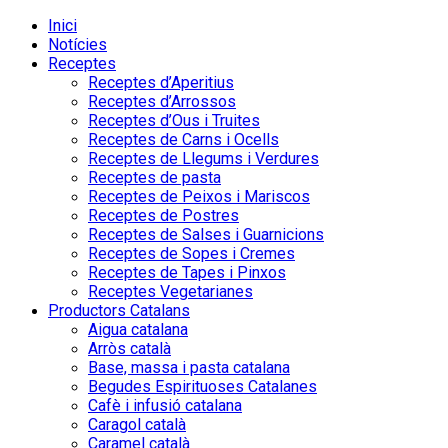
Inici
Notícies
Receptes
Receptes d’Aperitius
Receptes d’Arrossos
Receptes d’Ous i Truites
Receptes de Carns i Ocells
Receptes de Llegums i Verdures
Receptes de pasta
Receptes de Peixos i Mariscos
Receptes de Postres
Receptes de Salses i Guarnicions
Receptes de Sopes i Cremes
Receptes de Tapes i Pinxos
Receptes Vegetarianes
Productors Catalans
Aigua catalana
Arròs català
Base, massa i pasta catalana
Begudes Espirituoses Catalanes
Cafè i infusió catalana
Caragol català
Caramel català