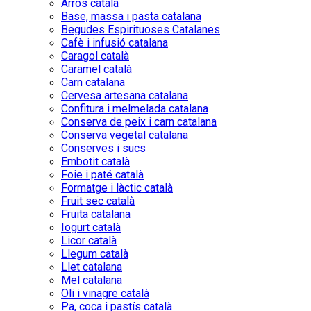
Arròs català
Base, massa i pasta catalana
Begudes Espirituoses Catalanes
Cafè i infusió catalana
Caragol català
Caramel català
Carn catalana
Cervesa artesana catalana
Confitura i melmelada catalana
Conserva de peix i carn catalana
Conserva vegetal catalana
Conserves i sucs
Embotit català
Foie i paté català
Formatge i làctic català
Fruit sec català
Fruita catalana
Iogurt català
Licor català
Llegum català
Llet catalana
Mel catalana
Oli i vinagre català
Pa, coca i pastís català