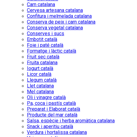
Carn catalana
Cervesa artesana catalana
Confitura i melmelada catalana
Conserva de peix i carn catalana
Conserva vegetal catalana
Conserves i sucs
Embotit català
Foie i paté català
Formatge i làctic català
Fruit sec català
Fruita catalana
Iogurt català
Licor català
Llegum català
Llet catalana
Mel catalana
Oli i vinagre català
Pa, coca i pastís català
Preparat i Elaborat català
Producte del mar català
Salsa, espècie i herba aromàtica catalana
Snack i aperitiu català
Verdura i hortalissa catalana