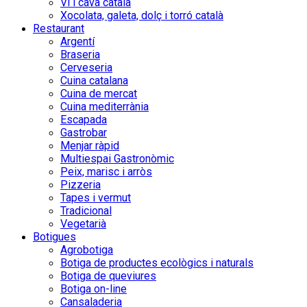
Vi i cava català
Xocolata, galeta, dolç i torró català
Restaurant
Argentí
Braseria
Cerveseria
Cuina catalana
Cuina de mercat
Cuina mediterrània
Escapada
Gastrobar
Menjar ràpid
Multiespai Gastronòmic
Peix, marisc i arròs
Pizzeria
Tapes i vermut
Tradicional
Vegetarià
Botigues
Agrobotiga
Botiga de productes ecològics i naturals
Botiga de queviures
Botiga on-line
Cansaladeria