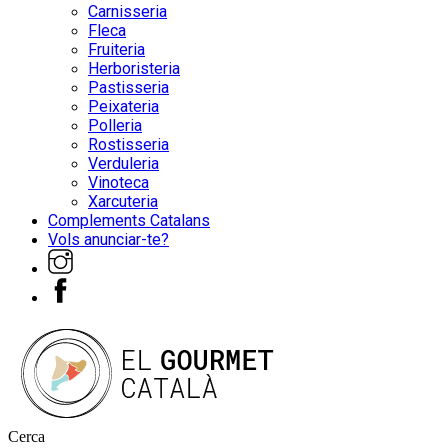
Carnisseria
Fleca
Fruiteria
Herboristeria
Pastisseria
Peixateria
Polleria
Rostisseria
Verduleria
Vinoteca
Xarcuteria
Complements Catalans
Vols anunciar-te?
Cerca