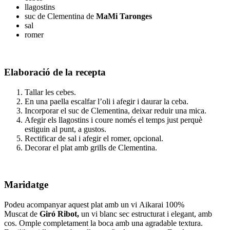
llagostins
suc de Clementina de
MaMi Taronges
sal
romer
Elaboració de la recepta
Tallar les cebes.
En una paella escalfar l’oli i afegir i daurar la ceba.
Incorporar el suc de Clementina, deixar reduir una mica.
Afegir els llagostins i coure només el temps just perquè
estiguin al punt, a gustos.
Rectificar de sal i afegir el romer, opcional.
Decorar el plat amb grills de Clementina.
Maridatge
Podeu acompanyar aquest plat amb un vi Aikarai 100%
Muscat de
Giró Ribot,
un vi blanc sec estructurat i elegant, amb
cos. Omple completament la boca amb una agradable textura.