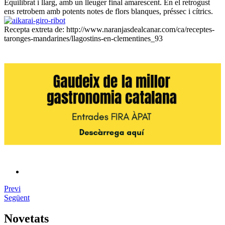
Equilibrat i llarg, amb un lleuger final amarescent. En el retrogust
ens retrobem amb potents notes de flors blanques, préssec i cítrics.
Recepta extreta de: http://www.naranjasdealcanar.com/ca/receptes-
taronges-mandarines/llagostins-en-clementines_93
Previ
Següent
Novetats