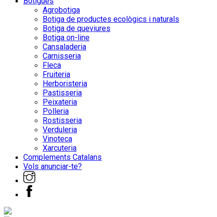
Botigues
Agrobotiga
Botiga de productes ecològics i naturals
Botiga de queviures
Botiga on-line
Cansaladeria
Carnisseria
Fleca
Fruiteria
Herboristeria
Pastisseria
Peixateria
Polleria
Rostisseria
Verduleria
Vinoteca
Xarcuteria
Complements Catalans
Vols anunciar-te?