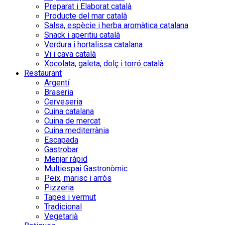
Preparat i Elaborat català
Producte del mar català
Salsa, espècie i herba aromàtica catalana
Snack i aperitiu català
Verdura i hortalissa catalana
Vi i cava català
Xocolata, galeta, dolç i torró català
Restaurant
Argentí
Braseria
Cerveseria
Cuina catalana
Cuina de mercat
Cuina mediterrània
Escapada
Gastrobar
Menjar ràpid
Multiespai Gastronòmic
Peix, marisc i arròs
Pizzeria
Tapes i vermut
Tradicional
Vegetarià