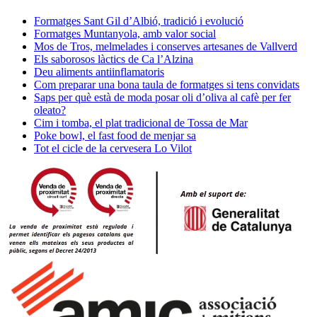
Formatges Sant Gil d’Albió, tradició i evolució
Formatges Muntanyola, amb valor social
Mos de Tros, melmelades i conserves artesanes de Vallverd
Els saborosos làctics de Ca l’Alzina
Deu aliments antiinflamatoris
Com preparar una bona taula de formatges si tens convidats
Saps per què està de moda posar oli d’oliva al cafè per fer
oleato?
Cim i tomba, el plat tradicional de Tossa de Mar
Poke bowl, el fast food de menjar sa
Tot el cicle de la cervesera Lo Vilot