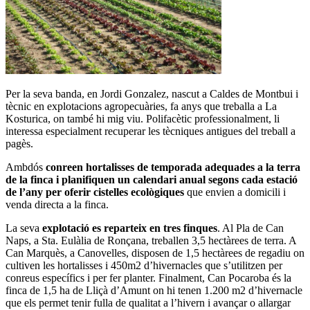
Per la seva banda, en Jordi Gonzalez, nascut a Caldes de Montbui i
tècnic en explotacions agropecuàries, fa anys que treballa a La
Kosturica, on també hi mig viu. Polifacètic professionalment, li
interessa especialment recuperar les tècniques antigues del treball a
pagès.
Ambdós
conreen hortalisses de temporada adequades a la terra
de la finca i planifiquen un calendari anual segons cada estació
de l’any per oferir cistelles ecològiques
que envien a domicili i
venda directa a la finca.
La seva
explotació es reparteix en tres finques
. Al Pla de Can
Naps, a Sta. Eulàlia de Ronçana, treballen 3,5 hectàrees de terra. A
Can Marquès, a Canovelles, disposen de 1,5 hectàrees de regadiu on
cultiven les hortalisses i 450m2 d’hivernacles que s’utilitzen per
conreus específics i per fer planter. Finalment, Can Pocaroba és la
finca de 1,5 ha de Lliçà d’Amunt on hi tenen 1.200 m2 d’hivernacle
que els permet tenir fulla de qualitat a l’hivern i avançar o allargar