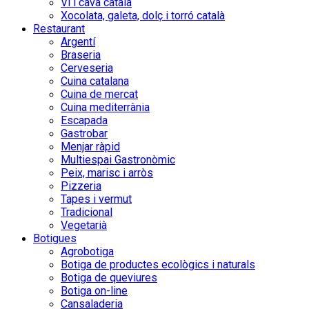
Vi i cava català
Xocolata, galeta, dolç i torró català
Restaurant
Argentí
Braseria
Cerveseria
Cuina catalana
Cuina de mercat
Cuina mediterrània
Escapada
Gastrobar
Menjar ràpid
Multiespai Gastronòmic
Peix, marisc i arròs
Pizzeria
Tapes i vermut
Tradicional
Vegetarià
Botigues
Agrobotiga
Botiga de productes ecològics i naturals
Botiga de queviures
Botiga on-line
Cansaladeria