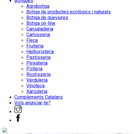
Botigues
Agrobotiga
Botiga de productes ecològics i naturals
Botiga de queviures
Botiga on-line
Cansaladeria
Carnisseria
Fleca
Fruiteria
Herboristeria
Pastisseria
Peixateria
Polleria
Rostisseria
Verduleria
Vinoteca
Xarcuteria
Complements Catalans
Vols anunciar-te?