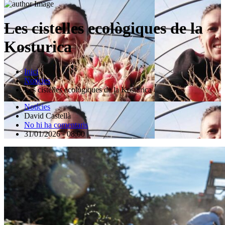
Les cistelles ecològiques de la
Kosturica
Inici
Notícies
Les cistelles ecològiques de la Kosturica
Notícies
David Castellà
No hi ha comentaris
31/01/2026 - 08:00