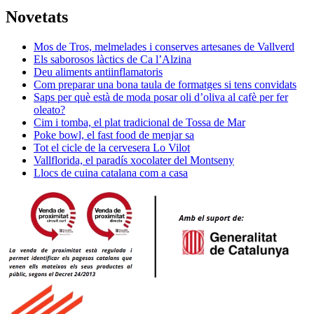
Novetats
Mos de Tros, melmelades i conserves artesanes de Vallverd
Els saborosos làctics de Ca l’Alzina
Deu aliments antiinflamatoris
Com preparar una bona taula de formatges si tens convidats
Saps per què està de moda posar oli d’oliva al cafè per fer
oleato?
Cim i tomba, el plat tradicional de Tossa de Mar
Poke bowl, el fast food de menjar sa
Tot el cicle de la cervesera Lo Vilot
Vallflorida, el paradís xocolater del Montseny
Llocs de cuina catalana com a casa