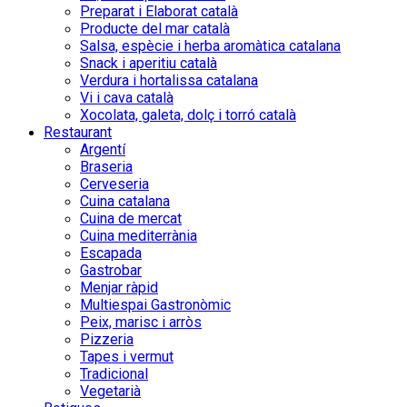
Preparat i Elaborat català
Producte del mar català
Salsa, espècie i herba aromàtica catalana
Snack i aperitiu català
Verdura i hortalissa catalana
Vi i cava català
Xocolata, galeta, dolç i torró català
Restaurant
Argentí
Braseria
Cerveseria
Cuina catalana
Cuina de mercat
Cuina mediterrània
Escapada
Gastrobar
Menjar ràpid
Multiespai Gastronòmic
Peix, marisc i arròs
Pizzeria
Tapes i vermut
Tradicional
Vegetarià