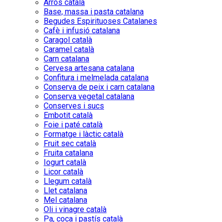
Arròs català
Base, massa i pasta catalana
Begudes Espirituoses Catalanes
Cafè i infusió catalana
Caragol català
Caramel català
Carn catalana
Cervesa artesana catalana
Confitura i melmelada catalana
Conserva de peix i carn catalana
Conserva vegetal catalana
Conserves i sucs
Embotit català
Foie i paté català
Formatge i làctic català
Fruit sec català
Fruita catalana
Iogurt català
Licor català
Llegum català
Llet catalana
Mel catalana
Oli i vinagre català
Pa, coca i pastís català