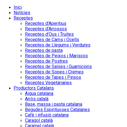
Inici
Notícies
Receptes
Receptes d’Aperitius
Receptes d’Arrossos
Receptes d’Ous i Truites
Receptes de Carns i Ocells
Receptes de Llegums i Verdures
Receptes de pasta
Receptes de Peixos i Mariscos
Receptes de Postres
Receptes de Salses i Guarnicions
Receptes de Sopes i Cremes
Receptes de Tapes i Pinxos
Receptes Vegetarianes
Productors Catalans
Aigua catalana
Arròs català
Base, massa i pasta catalana
Begudes Espirituoses Catalanes
Cafè i infusió catalana
Caragol català
Caramel català