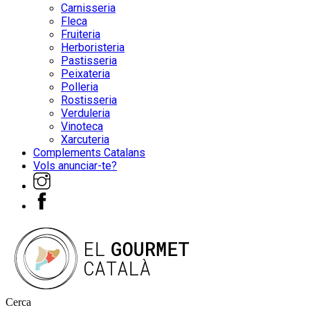
Carnisseria
Fleca
Fruiteria
Herboristeria
Pastisseria
Peixateria
Polleria
Rostisseria
Verduleria
Vinoteca
Xarcuteria
Complements Catalans
Vols anunciar-te?
Cerca