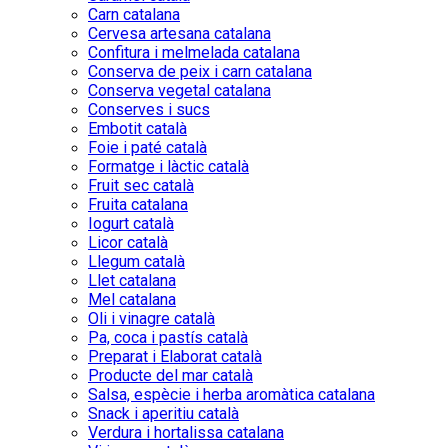
Carn catalana
Cervesa artesana catalana
Confitura i melmelada catalana
Conserva de peix i carn catalana
Conserva vegetal catalana
Conserves i sucs
Embotit català
Foie i paté català
Formatge i làctic català
Fruit sec català
Fruita catalana
Iogurt català
Licor català
Llegum català
Llet catalana
Mel catalana
Oli i vinagre català
Pa, coca i pastís català
Preparat i Elaborat català
Producte del mar català
Salsa, espècie i herba aromàtica catalana
Snack i aperitiu català
Verdura i hortalissa catalana