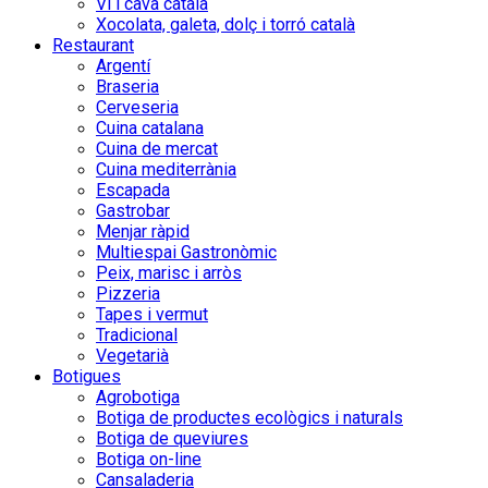
Vi i cava català
Xocolata, galeta, dolç i torró català
Restaurant
Argentí
Braseria
Cerveseria
Cuina catalana
Cuina de mercat
Cuina mediterrània
Escapada
Gastrobar
Menjar ràpid
Multiespai Gastronòmic
Peix, marisc i arròs
Pizzeria
Tapes i vermut
Tradicional
Vegetarià
Botigues
Agrobotiga
Botiga de productes ecològics i naturals
Botiga de queviures
Botiga on-line
Cansaladeria