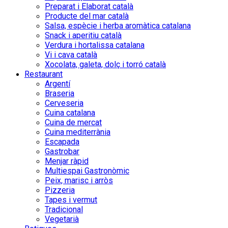
Preparat i Elaborat català
Producte del mar català
Salsa, espècie i herba aromàtica catalana
Snack i aperitiu català
Verdura i hortalissa catalana
Vi i cava català
Xocolata, galeta, dolç i torró català
Restaurant
Argentí
Braseria
Cerveseria
Cuina catalana
Cuina de mercat
Cuina mediterrània
Escapada
Gastrobar
Menjar ràpid
Multiespai Gastronòmic
Peix, marisc i arròs
Pizzeria
Tapes i vermut
Tradicional
Vegetarià