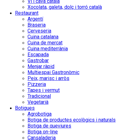
Vi i cava català
Xocolata, galeta, dolç i torró català
Restaurant
Argentí
Braseria
Cerveseria
Cuina catalana
Cuina de mercat
Cuina mediterrània
Escapada
Gastrobar
Menjar ràpid
Multiespai Gastronòmic
Peix, marisc i arròs
Pizzeria
Tapes i vermut
Tradicional
Vegetarià
Botigues
Agrobotiga
Botiga de productes ecològics i naturals
Botiga de queviures
Botiga on-line
Cansaladeria