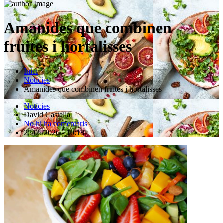
Amanides que combinen
fruites i hortalisses
Inici
Notícies
Amanides que combinen fruites i hortalisses
Notícies
David Castellà
No hi ha comentaris
25/05/2026 - 10:18