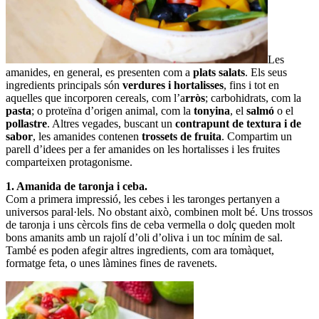
Les
amanides, en general, es presenten com a
plats salats
. Els seus
ingredients principals són
verdures i hortalisses
, fins i tot en
aquelles que incorporen cereals, com l’a
rròs
; carbohidrats, com la
pasta
; o proteïna d’origen animal, com la
tonyina
, el
salmó
o el
pollastre
. Altres vegades, buscant un
contrapunt de textura i de
sabor
, les amanides contenen
trossets de fruita
. Compartim un
parell d’idees per a fer amanides on les hortalisses i les fruites
comparteixen protagonisme.
1. Amanida de taronja i ceba.
Com a primera impressió, les cebes i les taronges pertanyen a
universos paral·lels. No obstant això, combinen molt bé. Uns trossos
de taronja i uns cèrcols fins de ceba vermella o dolç queden molt
bons amanits amb un rajolí d’oli d’oliva i un toc mínim de sal.
També es poden afegir altres ingredients, com ara tomàquet,
formatge feta, o unes làmines fines de ravenets.