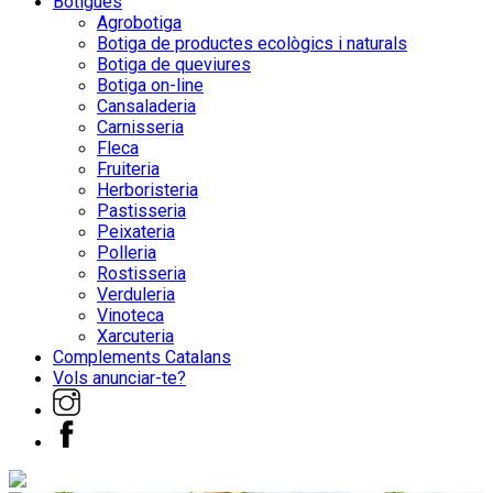
Botigues
Agrobotiga
Botiga de productes ecològics i naturals
Botiga de queviures
Botiga on-line
Cansaladeria
Carnisseria
Fleca
Fruiteria
Herboristeria
Pastisseria
Peixateria
Polleria
Rostisseria
Verduleria
Vinoteca
Xarcuteria
Complements Catalans
Vols anunciar-te?