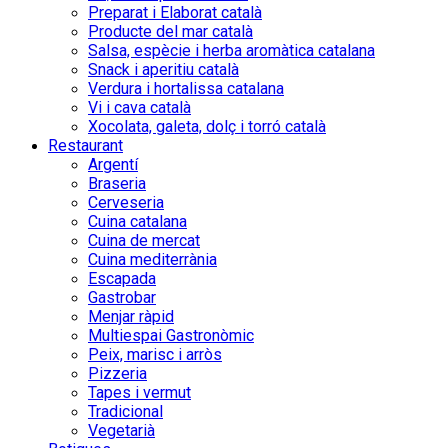
Preparat i Elaborat català
Producte del mar català
Salsa, espècie i herba aromàtica catalana
Snack i aperitiu català
Verdura i hortalissa catalana
Vi i cava català
Xocolata, galeta, dolç i torró català
Restaurant
Argentí
Braseria
Cerveseria
Cuina catalana
Cuina de mercat
Cuina mediterrània
Escapada
Gastrobar
Menjar ràpid
Multiespai Gastronòmic
Peix, marisc i arròs
Pizzeria
Tapes i vermut
Tradicional
Vegetarià