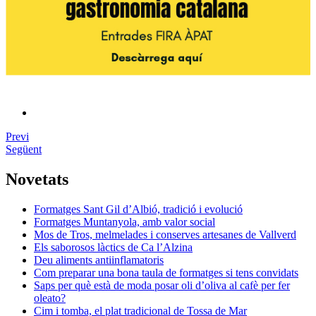
Previ
Següent
Novetats
Formatges Sant Gil d’Albió, tradició i evolució
Formatges Muntanyola, amb valor social
Mos de Tros, melmelades i conserves artesanes de Vallverd
Els saborosos làctics de Ca l’Alzina
Deu aliments antiinflamatoris
Com preparar una bona taula de formatges si tens convidats
Saps per què està de moda posar oli d’oliva al cafè per fer
oleato?
Cim i tomba, el plat tradicional de Tossa de Mar