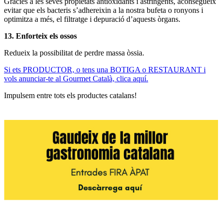
Gràcies a les seves propietats antioxidants i astringents, aconsegueix
evitar que els bacteris s’adhereixin a la nostra bufeta o ronyons i
optimitza a més, el filtratge i depuració d’aquests òrgans.
13. Enforteix els ossos
Redueix la possibilitat de perdre massa òssia.
Si ets PRODUCTOR, o tens una BOTIGA o RESTAURANT i
vols anunciar-te al Gourmet Català, clica aquí.
Impulsem entre tots els productes catalans!