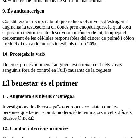
30% menys de probabilitats de sofrir un atac cardíac.
9. És anticancerigen
Constitueix un recurs natural que redueix els nivells d’estrogen i
augmenta la testosterona en dones premenopàusiques, la qual cosa
suposa un menor risc de desenvolupar càncer de pit, bloqueja el
creixement de les cèl·lules responsables del càncer de pulmó i còlon
i redueix la taxa de tumors intestinals en un 50%.
10. Protegeix la visió
Detén el procés anomenat angiogènesi (creixement dels vasos
sanguinis fora de control en l’ull) causants de la ceguesa.
El benestar és el primer
11. Augmenta els nivells d’Omega3
Investigadors de diversos països europeus constaten que les
persones que beuen vi amb moderació tenen majors nivells d’àcids
grassos Omega3.
12. Combat infeccions urinàries