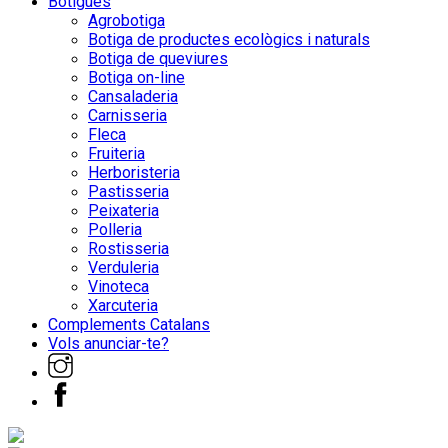
Botigues
Agrobotiga
Botiga de productes ecològics i naturals
Botiga de queviures
Botiga on-line
Cansaladeria
Carnisseria
Fleca
Fruiteria
Herboristeria
Pastisseria
Peixateria
Polleria
Rostisseria
Verduleria
Vinoteca
Xarcuteria
Complements Catalans
Vols anunciar-te?