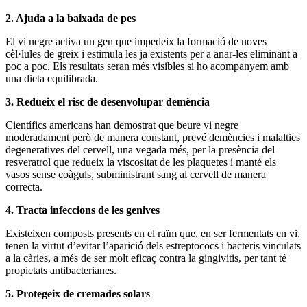
2. Ajuda a la baixada de pes
El vi negre activa un gen que impedeix la formació de noves
cèl·lules de greix i estimula les ja existents per a anar-les eliminant a
poc a poc. Els resultats seran més visibles si ho acompanyem amb
una dieta equilibrada.
3. Redueix el risc de desenvolupar demència
Científics americans han demostrat que beure vi negre
moderadament però de manera constant, prevé demències i malalties
degeneratives del cervell, una vegada més, per la presència del
resveratrol que redueix la viscositat de les plaquetes i manté els
vasos sense coàguls, subministrant sang al cervell de manera
correcta.
4. Tracta infeccions de les genives
Existeixen composts presents en el raïm que, en ser fermentats en vi,
tenen la virtut d’evitar l’aparició dels estreptococs i bacteris vinculats
a la càries, a més de ser molt eficaç contra la gingivitis, per tant té
propietats antibacterianes.
5. Protegeix de cremades solars