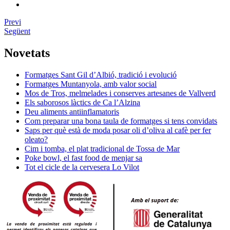
Previ
Següent
Novetats
Formatges Sant Gil d’Albió, tradició i evolució
Formatges Muntanyola, amb valor social
Mos de Tros, melmelades i conserves artesanes de Vallverd
Els saborosos làctics de Ca l’Alzina
Deu aliments antiinflamatoris
Com preparar una bona taula de formatges si tens convidats
Saps per què està de moda posar oli d’oliva al cafè per fer
oleato?
Cim i tomba, el plat tradicional de Tossa de Mar
Poke bowl, el fast food de menjar sa
Tot el cicle de la cervesera Lo Vilot