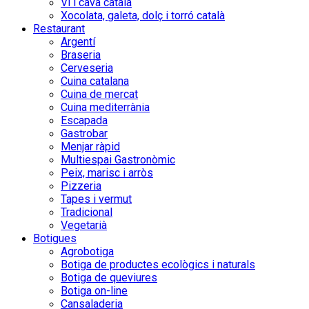
Vi i cava català
Xocolata, galeta, dolç i torró català
Restaurant
Argentí
Braseria
Cerveseria
Cuina catalana
Cuina de mercat
Cuina mediterrània
Escapada
Gastrobar
Menjar ràpid
Multiespai Gastronòmic
Peix, marisc i arròs
Pizzeria
Tapes i vermut
Tradicional
Vegetarià
Botigues
Agrobotiga
Botiga de productes ecològics i naturals
Botiga de queviures
Botiga on-line
Cansaladeria