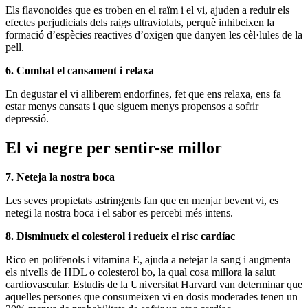
Els flavonoides que es troben en el raïm i el vi, ajuden a reduir els
efectes perjudicials dels raigs ultraviolats, perquè inhibeixen la
formació d’espècies reactives d’oxigen que danyen les cèl·lules de la
pell.
6. Combat el cansament i relaxa
En degustar el vi alliberem endorfines, fet que ens relaxa, ens fa
estar menys cansats i que siguem menys propensos a sofrir
depressió.
El vi negre per sentir-se millor
7. Neteja la nostra boca
Les seves propietats astringents fan que en menjar bevent vi, es
netegi la nostra boca i el sabor es percebi més intens.
8. Disminueix el colesterol i redueix el risc cardíac
Rico en polifenols i vitamina E, ajuda a netejar la sang i augmenta
els nivells de HDL o colesterol bo, la qual cosa millora la salut
cardiovascular. Estudis de la Universitat Harvard van determinar que
aquelles persones que consumeixen vi en dosis moderades tenen un