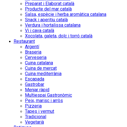
Preparat i Elaborat català
Producte del mar català
Salsa, espècie i herba aromàtica catalana
Snack i aperitiu català
Verdura i hortalissa catalana
Vi i cava català
Xocolata, galeta, dolç i torró català
Restaurant
Argentí
Braseria
Cerveseria
Cuina catalana
Cuina de mercat
Cuina mediterrània
Escapada
Gastrobar
Menjar ràpid
Multiespai Gastronòmic
Peix, marisc i arròs
Pizzeria
Tapes i vermut
Tradicional
Vegetarià