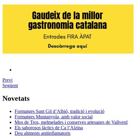
Previ
Següent
Novetats
Formatges Sant Gil d’Albió, tradició i evolució
Formatges Muntanyola, amb valor social
Mos de Tros, melmelades i conserves artesanes de Vallverd
Els saborosos làctics de Ca l’Alzina
Deu aliments antiinflamatoris