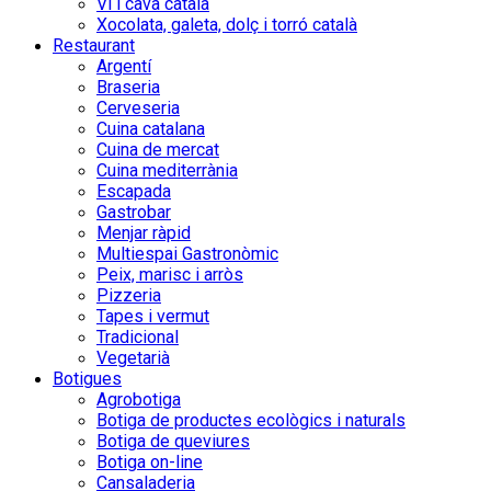
Vi i cava català
Xocolata, galeta, dolç i torró català
Restaurant
Argentí
Braseria
Cerveseria
Cuina catalana
Cuina de mercat
Cuina mediterrània
Escapada
Gastrobar
Menjar ràpid
Multiespai Gastronòmic
Peix, marisc i arròs
Pizzeria
Tapes i vermut
Tradicional
Vegetarià
Botigues
Agrobotiga
Botiga de productes ecològics i naturals
Botiga de queviures
Botiga on-line
Cansaladeria