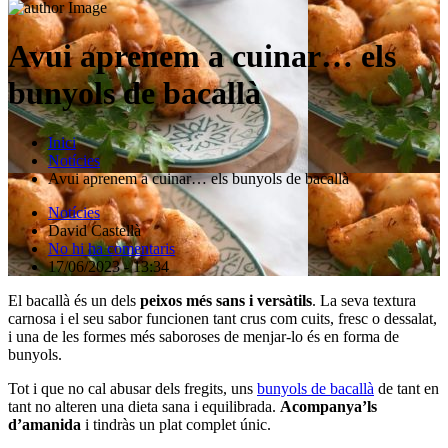
Avui aprenem a cuinar… els
bunyols de bacallà
Inici
Notícies
Avui aprenem a cuinar… els bunyols de bacallà
Notícies
David Castellà
No hi ha comentaris
17/06/2023 - 13:34
El bacallà és un dels
peixos més sans i versàtils
. La seva textura
carnosa i el seu sabor funcionen tant crus com cuits, fresc o dessalat,
i una de les formes més saboroses de menjar-lo és en forma de
bunyols.
Tot i que no cal abusar dels fregits, uns
bunyols de bacallà
de tant en
tant no alteren una dieta sana i equilibrada.
Acompanya’ls
d’amanida
i tindràs un plat complet únic.