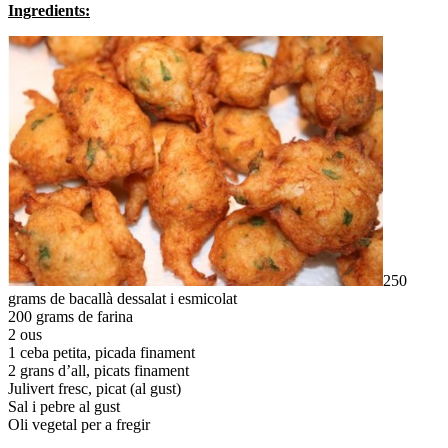
Ingredients:
250
grams de bacallà dessalat i esmicolat
200 grams de farina
2 ous
1 ceba petita, picada finament
2 grans d’all, picats finament
Julivert fresc, picat (al gust)
Sal i pebre al gust
Oli vegetal per a fregir