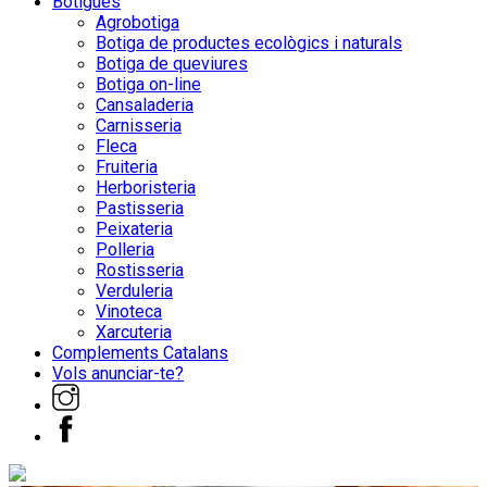
Botigues
Agrobotiga
Botiga de productes ecològics i naturals
Botiga de queviures
Botiga on-line
Cansaladeria
Carnisseria
Fleca
Fruiteria
Herboristeria
Pastisseria
Peixateria
Polleria
Rostisseria
Verduleria
Vinoteca
Xarcuteria
Complements Catalans
Vols anunciar-te?