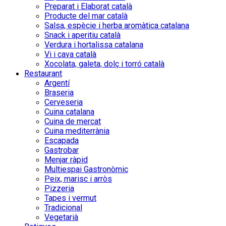
Preparat i Elaborat català
Producte del mar català
Salsa, espècie i herba aromàtica catalana
Snack i aperitiu català
Verdura i hortalissa catalana
Vi i cava català
Xocolata, galeta, dolç i torró català
Restaurant
Argentí
Braseria
Cerveseria
Cuina catalana
Cuina de mercat
Cuina mediterrània
Escapada
Gastrobar
Menjar ràpid
Multiespai Gastronòmic
Peix, marisc i arròs
Pizzeria
Tapes i vermut
Tradicional
Vegetarià