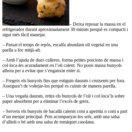
– Deixa reposar la massa en el
refrigerador durant aproximadament 30 minuts perquè es compacti i
sigui més fàcil manejar.
– Passat el temps de repòs, escalfa abundant oli vegetal en una
paella a foc mitjà-alt.
– Amb l’ajuda de dues culleres, forma petites porcions de massa i
col·loca-les acuradament en l’oli calent. No posis massa bunyols
alhora per a evitar que s’enganxin entre si.
– Fregeix els bunyols fins que estiguin daurats i cruixents per fora.
Assegura’t de voltejar-los perquè es cuinin de manera parella.
– Una vegada daurats, retira els bunyols de l’oli i col·loca’ls sobre
paper absorbent per a eliminar l’excés de greix.
– Serveix els bunyols de bacallà calents com a aperitiu o com a part
d’un menjar principal. Pots acompanyar-los sols, amb una salsa
d’allioli o bé amb una salsa de tomàquet casolana.