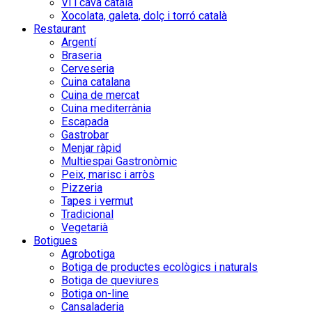
Vi i cava català
Xocolata, galeta, dolç i torró català
Restaurant
Argentí
Braseria
Cerveseria
Cuina catalana
Cuina de mercat
Cuina mediterrània
Escapada
Gastrobar
Menjar ràpid
Multiespai Gastronòmic
Peix, marisc i arròs
Pizzeria
Tapes i vermut
Tradicional
Vegetarià
Botigues
Agrobotiga
Botiga de productes ecològics i naturals
Botiga de queviures
Botiga on-line
Cansaladeria