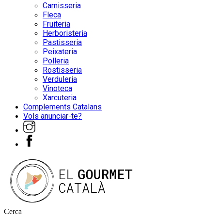
Carnisseria
Fleca
Fruiteria
Herboristeria
Pastisseria
Peixateria
Polleria
Rostisseria
Verduleria
Vinoteca
Xarcuteria
Complements Catalans
Vols anunciar-te?
Cerca