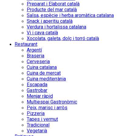
Preparat i Elaborat català
Producte del mar català
Salsa, espècie i herba aromàtica catalana
Snack i aperitiu català
Verdura i hortalissa catalana
Vi i cava català
Xocolata, galeta, dolç i torró català
Restaurant
Argentí
Braseria
Cerveseria
Cuina catalana
Cuina de mercat
Cuina mediterrània
Escapada
Gastrobar
Menjar ràpid
Multiespai Gastronòmic
Peix, marisc i arròs
Pizzeria
Tapes i vermut
Tradicional
Vegetarià