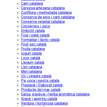
Carn catalana
Cervesa artesana catalana
Confitura i melmelada catalana
Conserva de peix i carn catalana
Conserva vegetal catalana
Conserves i sucs
Embotit català
Foie i paté català
Formatge i làctic català
Fruit sec català
Fruita catalana
Iogurt català
Licor català
Llegum català
Llet catalana
Mel catalana
Oli i vinagre català
Pa, coca i pastís català
Preparat i Elaborat català
Producte del mar català
Salsa, espècie i herba aromàtica catalana
Snack i aperitiu català
Verdura i hortalissa catalana