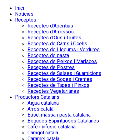
Inici
Notícies
Receptes
Receptes d’Aperitius
Receptes d’Arrossos
Receptes d’Ous i Truites
Receptes de Carns i Ocells
Receptes de Llegums i Verdures
Receptes de pasta
Receptes de Peixos i Mariscos
Receptes de Postres
Receptes de Salses i Guarnicions
Receptes de Sopes i Cremes
Receptes de Tapes i Pinxos
Receptes Vegetarianes
Productors Catalans
Aigua catalana
Arròs català
Base, massa i pasta catalana
Begudes Espirituoses Catalanes
Cafè i infusió catalana
Caragol català
Caramel català