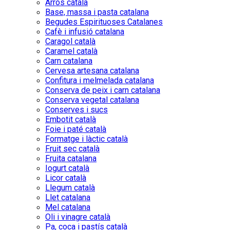
Arròs català
Base, massa i pasta catalana
Begudes Espirituoses Catalanes
Cafè i infusió catalana
Caragol català
Caramel català
Carn catalana
Cervesa artesana catalana
Confitura i melmelada catalana
Conserva de peix i carn catalana
Conserva vegetal catalana
Conserves i sucs
Embotit català
Foie i paté català
Formatge i làctic català
Fruit sec català
Fruita catalana
Iogurt català
Licor català
Llegum català
Llet catalana
Mel catalana
Oli i vinagre català
Pa, coca i pastís català