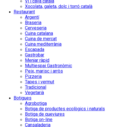
Vi i cava català
Xocolata, galeta, dolç i torró català
Restaurant
Argentí
Braseria
Cerveseria
Cuina catalana
Cuina de mercat
Cuina mediterrània
Escapada
Gastrobar
Menjar ràpid
Multiespai Gastronòmic
Peix, marisc i arròs
Pizzeria
Tapes i vermut
Tradicional
Vegetarià
Botigues
Agrobotiga
Botiga de productes ecològics i naturals
Botiga de queviures
Botiga on-line
Cansaladeria