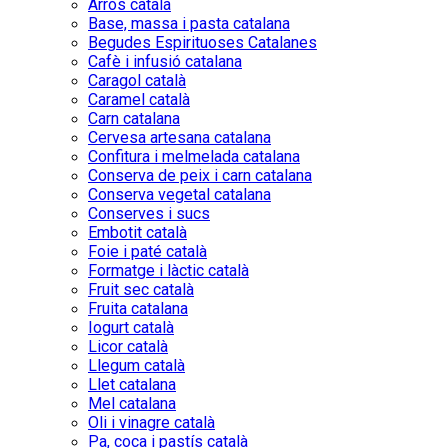
Arròs català
Base, massa i pasta catalana
Begudes Espirituoses Catalanes
Cafè i infusió catalana
Caragol català
Caramel català
Carn catalana
Cervesa artesana catalana
Confitura i melmelada catalana
Conserva de peix i carn catalana
Conserva vegetal catalana
Conserves i sucs
Embotit català
Foie i paté català
Formatge i làctic català
Fruit sec català
Fruita catalana
Iogurt català
Licor català
Llegum català
Llet catalana
Mel catalana
Oli i vinagre català
Pa, coca i pastís català