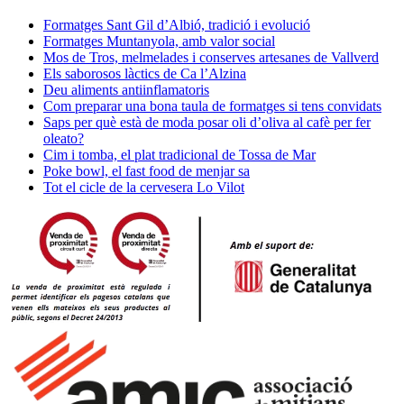
Formatges Sant Gil d’Albió, tradició i evolució
Formatges Muntanyola, amb valor social
Mos de Tros, melmelades i conserves artesanes de Vallverd
Els saborosos làctics de Ca l’Alzina
Deu aliments antiinflamatoris
Com preparar una bona taula de formatges si tens convidats
Saps per què està de moda posar oli d’oliva al cafè per fer
oleato?
Cim i tomba, el plat tradicional de Tossa de Mar
Poke bowl, el fast food de menjar sa
Tot el cicle de la cervesera Lo Vilot