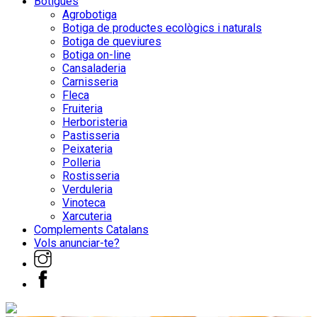
Botigues
Agrobotiga
Botiga de productes ecològics i naturals
Botiga de queviures
Botiga on-line
Cansaladeria
Carnisseria
Fleca
Fruiteria
Herboristeria
Pastisseria
Peixateria
Polleria
Rostisseria
Verduleria
Vinoteca
Xarcuteria
Complements Catalans
Vols anunciar-te?