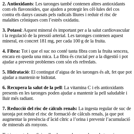
2. Antioxidants
: Les taronges també contenen altres antioxidants
com els flavonoides, que ajuden a protegir les cèl·lules del cos
contra els danys causats pels radicals lliures i reduir el risc de
malalties cròniques com l’estrès oxidatiu.
3. Potassi
: Aquest mineral és important per a la salut cardiovascular
i la regulació de la pressió arterial. Les taronges contenen aquest
mineral, en concret 181 mg, per cada 100 g de la fruita.
4. Fibra:
Tot i que el suc no conté tanta fibra com la fruita sencera,
encara en queda una mica. La fibra és crucial per a la digestió i pot
ajudar a prevenir problemes com són els refredats.
5. Hidratació
: El contingut d’aigua de les taronges és alt, fet que pot
ajudar a mantenir-te hidratat.
6.
Recupera la salut de la pell
: La vitamina C i els antioxidants
presents en les taronges poden ajudar a mantenir la pell saludable i
lluir més radiant.
7. Reducció del risc de càlculs renals:
La ingesta regular de suc de
taronja pot reduir el risc de formació de càlculs renals, ja que pot
augmentar la presència d’àcid cítric a l’orina i prevenir l’acumulació
de minerals als ronyons.