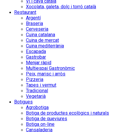
Vi i cava català
Xocolata, galeta, dolç i torró català
Restaurant
Argentí
Braseria
Cerveseria
Cuina catalana
Cuina de mercat
Cuina mediterrània
Escapada
Gastrobar
Menjar ràpid
Multiespai Gastronòmic
Peix, marisc i arròs
Pizzeria
Tapes i vermut
Tradicional
Vegetarià
Botigues
Agrobotiga
Botiga de productes ecològics i naturals
Botiga de queviures
Botiga on-line
Cansaladeria