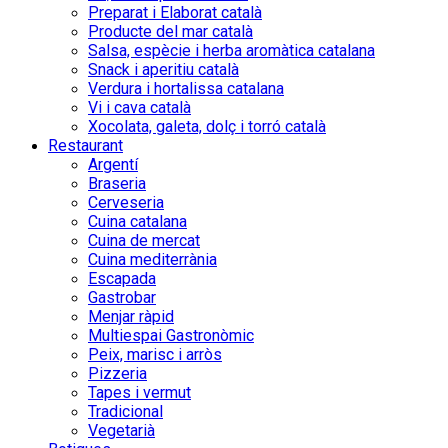
Preparat i Elaborat català
Producte del mar català
Salsa, espècie i herba aromàtica catalana
Snack i aperitiu català
Verdura i hortalissa catalana
Vi i cava català
Xocolata, galeta, dolç i torró català
Restaurant
Argentí
Braseria
Cerveseria
Cuina catalana
Cuina de mercat
Cuina mediterrània
Escapada
Gastrobar
Menjar ràpid
Multiespai Gastronòmic
Peix, marisc i arròs
Pizzeria
Tapes i vermut
Tradicional
Vegetarià