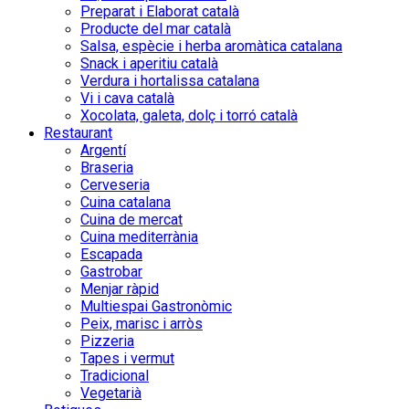
Preparat i Elaborat català
Producte del mar català
Salsa, espècie i herba aromàtica catalana
Snack i aperitiu català
Verdura i hortalissa catalana
Vi i cava català
Xocolata, galeta, dolç i torró català
Restaurant
Argentí
Braseria
Cerveseria
Cuina catalana
Cuina de mercat
Cuina mediterrània
Escapada
Gastrobar
Menjar ràpid
Multiespai Gastronòmic
Peix, marisc i arròs
Pizzeria
Tapes i vermut
Tradicional
Vegetarià