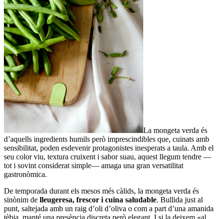
La mongeta verda és
d’aquells ingredients humils però imprescindibles que, cuinats amb
sensibilitat, poden esdevenir protagonistes inesperats a taula. Amb el
seu color viu, textura cruixent i sabor suau, aquest llegum tendre —
tot i sovint considerat simple— amaga una gran versatilitat
gastronòmica.
De temporada durant els mesos més càlids, la mongeta verda és
sinònim de
lleugeresa, frescor i cuina saludable
. Bullida just al
punt, saltejada amb un raig d’oli d’oliva o com a part d’una amanida
tèbia, manté una presència discreta però elegant. I si la deixem «al