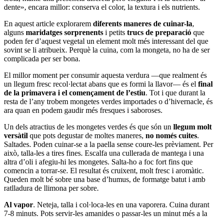
dente», encara millor: conserva el color, la textura i els nutrients.
En aquest article explorarem
diferents maneres de cuinar-la
,
alguns
maridatges sorprenents
i petits
trucs de preparació
que
poden fer d’aquest vegetal un element molt més interessant del que
sovint se li atribueix. Perquè la cuina, com la mongeta, no ha de ser
complicada per ser bona.
El millor moment per consumir aquesta verdura —que realment és
un llegum fresc recol·lectat abans que es formi la llavor— és el
final
de la primavera i el començament de l’estiu
. Tot i que durant la
resta de l’any trobem mongetes verdes importades o d’hivernacle, és
ara quan en podem gaudir més fresques i saboroses.
Un dels atractius de les mongetes verdes és que són un
llegum molt
versàtil
que pots degustar de moltes maneres,
no només cuites
.
Saltades. Poden cuinar-se a la paella sense coure-les prèviament. Per
això, talla-les a tires fines. Escalfa una cullerada de mantega i una
altra d’oli i afegiu-hi les mongetes. Salta-ho a foc fort fins que
comencin a torrar-se. El resultat és cruixent, molt fresc i aromàtic.
Queden molt bé sobre una base d’humus, de formatge batut i amb
ratlladura de llimona per sobre.
Al vapor
. Neteja, talla i col·loca-les en una vaporera. Cuina durant
7-8 minuts. Pots servir-les amanides o passar-les un minut més a la