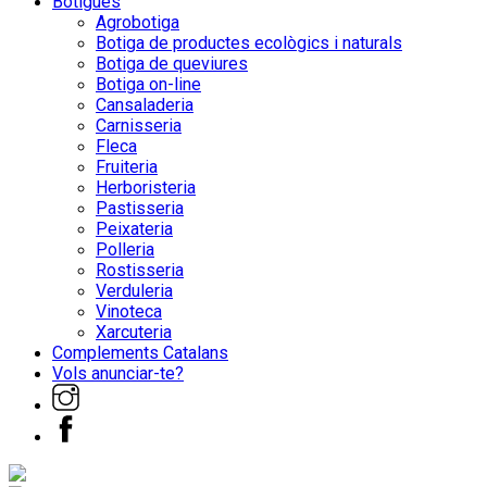
Botigues
Agrobotiga
Botiga de productes ecològics i naturals
Botiga de queviures
Botiga on-line
Cansaladeria
Carnisseria
Fleca
Fruiteria
Herboristeria
Pastisseria
Peixateria
Polleria
Rostisseria
Verduleria
Vinoteca
Xarcuteria
Complements Catalans
Vols anunciar-te?