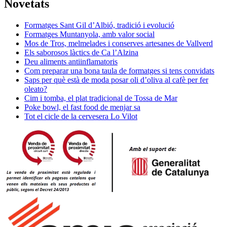
Novetats
Formatges Sant Gil d’Albió, tradició i evolució
Formatges Muntanyola, amb valor social
Mos de Tros, melmelades i conserves artesanes de Vallverd
Els saborosos làctics de Ca l’Alzina
Deu aliments antiinflamatoris
Com preparar una bona taula de formatges si tens convidats
Saps per què està de moda posar oli d’oliva al cafè per fer
oleato?
Cim i tomba, el plat tradicional de Tossa de Mar
Poke bowl, el fast food de menjar sa
Tot el cicle de la cervesera Lo Vilot