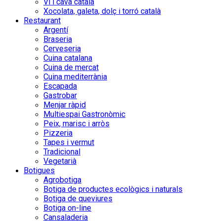
Vi i cava català
Xocolata, galeta, dolç i torró català
Restaurant
Argentí
Braseria
Cerveseria
Cuina catalana
Cuina de mercat
Cuina mediterrània
Escapada
Gastrobar
Menjar ràpid
Multiespai Gastronòmic
Peix, marisc i arròs
Pizzeria
Tapes i vermut
Tradicional
Vegetarià
Botigues
Agrobotiga
Botiga de productes ecològics i naturals
Botiga de queviures
Botiga on-line
Cansaladeria