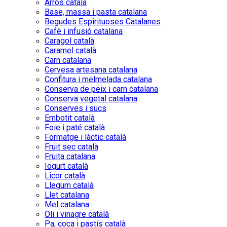
Arròs català
Base, massa i pasta catalana
Begudes Espirituoses Catalanes
Cafè i infusió catalana
Caragol català
Caramel català
Carn catalana
Cervesa artesana catalana
Confitura i melmelada catalana
Conserva de peix i carn catalana
Conserva vegetal catalana
Conserves i sucs
Embotit català
Foie i paté català
Formatge i làctic català
Fruit sec català
Fruita catalana
Iogurt català
Licor català
Llegum català
Llet catalana
Mel catalana
Oli i vinagre català
Pa, coca i pastís català