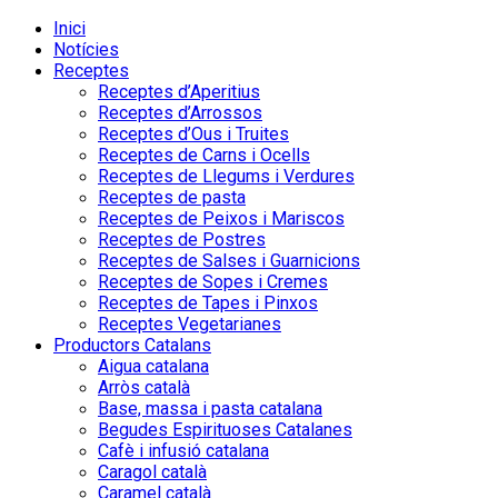
Inici
Notícies
Receptes
Receptes d’Aperitius
Receptes d’Arrossos
Receptes d’Ous i Truites
Receptes de Carns i Ocells
Receptes de Llegums i Verdures
Receptes de pasta
Receptes de Peixos i Mariscos
Receptes de Postres
Receptes de Salses i Guarnicions
Receptes de Sopes i Cremes
Receptes de Tapes i Pinxos
Receptes Vegetarianes
Productors Catalans
Aigua catalana
Arròs català
Base, massa i pasta catalana
Begudes Espirituoses Catalanes
Cafè i infusió catalana
Caragol català
Caramel català