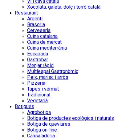
Vi i cava català
Xocolata, galeta, dolç i torró català
Restaurant
Argentí
Braseria
Cerveseria
Cuina catalana
Cuina de mercat
Cuina mediterrània
Escapada
Gastrobar
Menjar ràpid
Multiespai Gastronòmic
Peix, marisc i arròs
Pizzeria
Tapes i vermut
Tradicional
Vegetarià
Botigues
Agrobotiga
Botiga de productes ecològics i naturals
Botiga de queviures
Botiga on-line
Cansaladeria