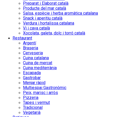
Preparat i Elaborat català
Producte del mar català
Salsa, espècie i herba aromàtica catalana
Snack i aperitiu català
Verdura i hortalissa catalana
Vi i cava català
Xocolata, galeta, dolç i torró català
Restaurant
Argentí
Braseria
Cerveseria
Cuina catalana
Cuina de mercat
Cuina mediterrània
Escapada
Gastrobar
Menjar ràpid
Multiespai Gastronòmic
Peix, marisc i arròs
Pizzeria
Tapes i vermut
Tradicional
Vegetarià