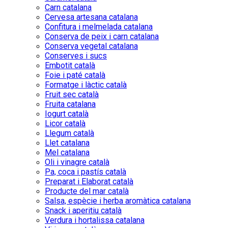
Carn catalana
Cervesa artesana catalana
Confitura i melmelada catalana
Conserva de peix i carn catalana
Conserva vegetal catalana
Conserves i sucs
Embotit català
Foie i paté català
Formatge i làctic català
Fruit sec català
Fruita catalana
Iogurt català
Licor català
Llegum català
Llet catalana
Mel catalana
Oli i vinagre català
Pa, coca i pastís català
Preparat i Elaborat català
Producte del mar català
Salsa, espècie i herba aromàtica catalana
Snack i aperitiu català
Verdura i hortalissa catalana