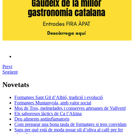
Previ
Següent
Novetats
Formatges Sant Gil d’Albió, tradició i evolució
Formatges Muntanyola, amb valor social
Mos de Tros, melmelades i conserves artesanes de Vallverd
Els saborosos làctics de Ca l’Alzina
Deu aliments antiinflamatoris
Com preparar una bona taula de formatges si tens convidats
Saps per què està de moda posar oli d’oliva al cafè per fer