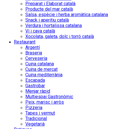
Preparat i Elaborat català
Producte del mar català
Salsa, espècie i herba aromàtica catalana
Snack i aperitiu català
Verdura i hortalissa catalana
Vi i cava català
Xocolata, galeta, dolç i torró català
Restaurant
Argentí
Braseria
Cerveseria
Cuina catalana
Cuina de mercat
Cuina mediterrània
Escapada
Gastrobar
Menjar ràpid
Multiespai Gastronòmic
Peix, marisc i arròs
Pizzeria
Tapes i vermut
Tradicional
Vegetarià