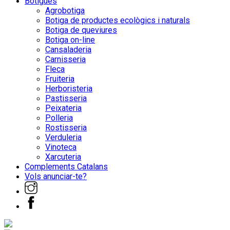
Botigues
Agrobotiga
Botiga de productes ecològics i naturals
Botiga de queviures
Botiga on-line
Cansaladeria
Carnisseria
Fleca
Fruiteria
Herboristeria
Pastisseria
Peixateria
Polleria
Rostisseria
Verduleria
Vinoteca
Xarcuteria
Complements Catalans
Vols anunciar-te?