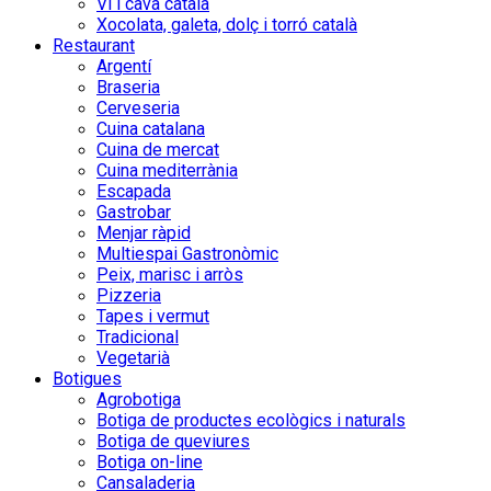
Vi i cava català
Xocolata, galeta, dolç i torró català
Restaurant
Argentí
Braseria
Cerveseria
Cuina catalana
Cuina de mercat
Cuina mediterrània
Escapada
Gastrobar
Menjar ràpid
Multiespai Gastronòmic
Peix, marisc i arròs
Pizzeria
Tapes i vermut
Tradicional
Vegetarià
Botigues
Agrobotiga
Botiga de productes ecològics i naturals
Botiga de queviures
Botiga on-line
Cansaladeria