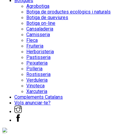
Botigues
Agrobotiga
Botiga de productes ecològics i naturals
Botiga de queviures
Botiga on-line
Cansaladeria
Carnisseria
Fleca
Fruiteria
Herboristeria
Pastisseria
Peixateria
Polleria
Rostisseria
Verduleria
Vinoteca
Xarcuteria
Complements Catalans
Vols anunciar-te?