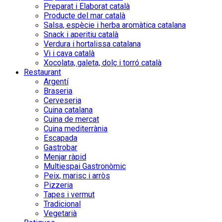
Preparat i Elaborat català
Producte del mar català
Salsa, espècie i herba aromàtica catalana
Snack i aperitiu català
Verdura i hortalissa catalana
Vi i cava català
Xocolata, galeta, dolç i torró català
Restaurant
Argentí
Braseria
Cerveseria
Cuina catalana
Cuina de mercat
Cuina mediterrània
Escapada
Gastrobar
Menjar ràpid
Multiespai Gastronòmic
Peix, marisc i arròs
Pizzeria
Tapes i vermut
Tradicional
Vegetarià