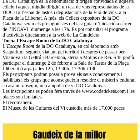
La DO Catalunya és la denominació d’origen convidada d’aquesta
edició i aquest migdia dirigirà un tast de vins representatius de la
DOCat a l’espai de tastos i degustacions de la Fira de vins, a la
Plaça de la Llibertat. A més, els Cellers expositors de la DO
Catalunya seran els protagonistes del tast guiat d’iniciació a càrrec
de l’INCAVI, diumenge a les 17h. Es pot consultar el programa
d’activitats directament a la web de La Candelera.
Torna l’Escape Room de la DO Catalunya
L’
Escape Room
de la DO Catalunya, en col·laboració amb
Scaparium, segueix viatjant pel territori i després de passar per
Vilanova i la Geltrú i Barcelona, aterra a Molins de Rei. S’hi podrà
participar el diumenge 2 de febrer a la Sala de Tastos de la Plaça
Llibertat (carpa) a les 12h, 13:30h, 17:30h i 19h.
Els participants podran posar a prova els seus coneixements i
habilitats i els grups que aconsegueixin resoldre el misteri s’enduran
a casa un obsequi, una ampolla de vi DO Catalunya.
Les inscripcions es poden fera través de www.codetickets.com i les
places són limitades.
Et recomanem:
El Museu de les Cultures del Vi custodia més de 17.000 peces