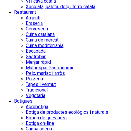
Vi i cava català
Xocolata, galeta, dolç i torró català
Restaurant
Argentí
Braseria
Cerveseria
Cuina catalana
Cuina de mercat
Cuina mediterrània
Escapada
Gastrobar
Menjar ràpid
Multiespai Gastronòmic
Peix, marisc i arròs
Pizzeria
Tapes i vermut
Tradicional
Vegetarià
Botigues
Agrobotiga
Botiga de productes ecològics i naturals
Botiga de queviures
Botiga on-line
Cansaladeria