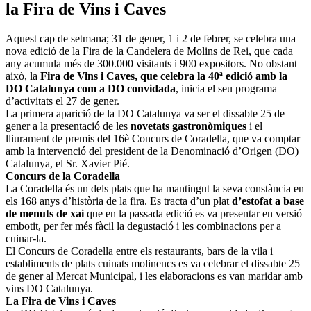
la Fira de Vins i Caves
Aquest cap de setmana; 31 de gener, 1 i 2 de febrer, se celebra una
nova edició de la Fira de la Candelera de Molins de Rei, que cada
any acumula més de 300.000 visitants i 900 expositors. No obstant
això, la
Fira de Vins i Caves, que celebra la 40ª edició amb la
DO Catalunya com a DO convidada
, inicia el seu programa
d’activitats el 27 de gener.
La primera aparició de la DO Catalunya va ser el dissabte 25 de
gener a la presentació de les
novetats gastronòmiques
i el
lliurament de premis del 16è Concurs de Coradella, que va comptar
amb la intervenció del president de la Denominació d’Origen (DO)
Catalunya, el Sr. Xavier Pié.
Concurs de la Coradella
La Coradella és un dels plats que ha mantingut la seva constància en
els 168 anys d’història de la fira. Es tracta d’un plat
d’estofat a base
de menuts de xai
que en la passada edició es va presentar en versió
embotit, per fer més fàcil la degustació i les combinacions per a
cuinar-la.
El Concurs de Coradella entre els restaurants, bars de la vila i
establiments de plats cuinats molinencs es va celebrar el dissabte 25
de gener al Mercat Municipal, i les elaboracions es van maridar amb
vins DO Catalunya.
La Fira de Vins i Caves