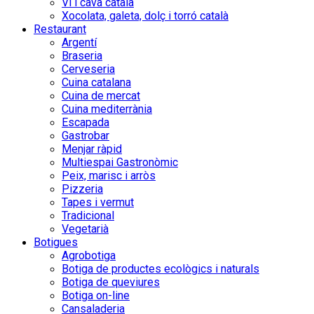
Vi i cava català
Xocolata, galeta, dolç i torró català
Restaurant
Argentí
Braseria
Cerveseria
Cuina catalana
Cuina de mercat
Cuina mediterrània
Escapada
Gastrobar
Menjar ràpid
Multiespai Gastronòmic
Peix, marisc i arròs
Pizzeria
Tapes i vermut
Tradicional
Vegetarià
Botigues
Agrobotiga
Botiga de productes ecològics i naturals
Botiga de queviures
Botiga on-line
Cansaladeria