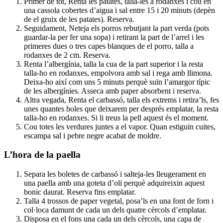
Primer de tot, Renta les patates, talla-les a rodanxes i cou en
una cassola cobertes d’aigua i sal entre 15 i 20 minuts (depèn
de el gruix de les patates). Reserva.
Seguidament, Neteja els porros rebutjant la part verda (pots
guardar-la per fer una sopa) i retirant la part de l’arrel i les
primeres dues o tres capes blanques de el porro, talla a
rodanxes de 2 cm. Reserva.
Renta l’albergínia, talla la cua de la part superior i la resta
talla-ho en rodanxes, empolvora amb sal i rega amb llimona.
Deixa-ho així com uns 5 minuts perquè suïn l’amargor típic
de les albergínies. Asseca amb paper absorbent i reserva.
Altra vegada, Renta el carbassó, talla els extrems i retira’ls, fes
unes quantes boles que deixarem per després emplatar, la resta
talla-ho en rodanxes. Si li treus la pell aquest és el moment.
Cou totes les verdures juntes a el vapor. Quan estiguin cuites,
escampa sal i pebre negre acabat de moldre.
L’hora de la paella
Separa les boletes de carbassó i salteja-les lleugerament en
una paella amb una goteta d’oli perquè adquireixin aquest
bonic daurat. Reserva fins emplatar.
Talla 4 trossos de paper vegetal, posa’ls en una font de forn i
col·loca damunt de cada un dels quatre cèrcols d’emplatar.
Disposa en el fons una cada un dels cèrcols, una capa de