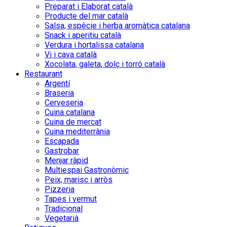
Preparat i Elaborat català
Producte del mar català
Salsa, espècie i herba aromàtica catalana
Snack i aperitiu català
Verdura i hortalissa catalana
Vi i cava català
Xocolata, galeta, dolç i torró català
Restaurant
Argentí
Braseria
Cerveseria
Cuina catalana
Cuina de mercat
Cuina mediterrània
Escapada
Gastrobar
Menjar ràpid
Multiespai Gastronòmic
Peix, marisc i arròs
Pizzeria
Tapes i vermut
Tradicional
Vegetarià