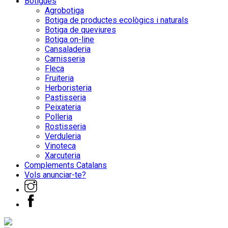
Botigues
Agrobotiga
Botiga de productes ecològics i naturals
Botiga de queviures
Botiga on-line
Cansaladeria
Carnisseria
Fleca
Fruiteria
Herboristeria
Pastisseria
Peixateria
Polleria
Rostisseria
Verduleria
Vinoteca
Xarcuteria
Complements Catalans
Vols anunciar-te?