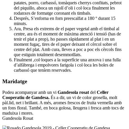
patates, porro, carbassó, tomàquets cherrys confitats, pebrot
del piquillo, aboca un rajolí d’oli i col·loca finalment les
rodanxes de formatge coronant els timbals.
Després, S’enforna en forn preescalfat a 180 º durant 15
minuts.
Ara, Presa els extrems de el paper vegetal amb el timbal al
centre, ara és el moment de màxima atenció i tensió (has de
tenir el plat a prop), ho passes ràpidament al plat i en un
moment fugaç, tires de el paper deixant el cèrcol sobre el
centre del plat. Amb cura, lleves a poc a poc els cèrcols fins
que estiguin totalment desemmotllats.
Finalment ,col·loques a la superfície una anxova i una fulla
d’alfàbrega i empolvores farigola i col·loca les boles de
carbassó que teníem reservades.
Maridatge
Podeu acompanyar amb un vi
Gandesola rosat
del
Celler
Cooperatiu de Gandesa.
És a dir, un vi de color grosella, molt
pàl.lid, net i brillant. A més, aromes frescos de fruita vermella amb
un fons floral. També, en boca golosa, lleugera i fresca amb tocs de
maduixa i mores.
Gandesola Rosat