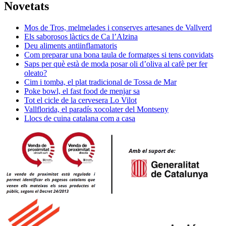
Novetats
Mos de Tros, melmelades i conserves artesanes de Vallverd
Els saborosos làctics de Ca l’Alzina
Deu aliments antiinflamatoris
Com preparar una bona taula de formatges si tens convidats
Saps per què està de moda posar oli d’oliva al cafè per fer
oleato?
Cim i tomba, el plat tradicional de Tossa de Mar
Poke bowl, el fast food de menjar sa
Tot el cicle de la cervesera Lo Vilot
Vallflorida, el paradís xocolater del Montseny
Llocs de cuina catalana com a casa