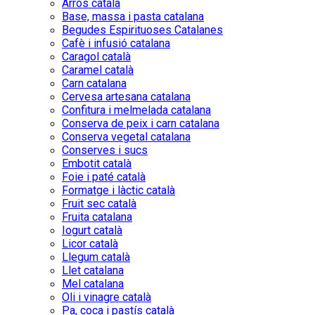
Arròs català
Base, massa i pasta catalana
Begudes Espirituoses Catalanes
Cafè i infusió catalana
Caragol català
Caramel català
Carn catalana
Cervesa artesana catalana
Confitura i melmelada catalana
Conserva de peix i carn catalana
Conserva vegetal catalana
Conserves i sucs
Embotit català
Foie i paté català
Formatge i làctic català
Fruit sec català
Fruita catalana
Iogurt català
Licor català
Llegum català
Llet catalana
Mel catalana
Oli i vinagre català
Pa, coca i pastís català