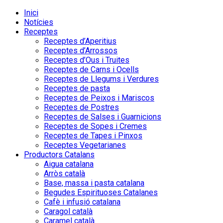
Inici
Notícies
Receptes
Receptes d’Aperitius
Receptes d’Arrossos
Receptes d’Ous i Truites
Receptes de Carns i Ocells
Receptes de Llegums i Verdures
Receptes de pasta
Receptes de Peixos i Mariscos
Receptes de Postres
Receptes de Salses i Guarnicions
Receptes de Sopes i Cremes
Receptes de Tapes i Pinxos
Receptes Vegetarianes
Productors Catalans
Aigua catalana
Arròs català
Base, massa i pasta catalana
Begudes Espirituoses Catalanes
Cafè i infusió catalana
Caragol català
Caramel català