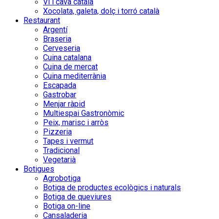
Vi i cava català
Xocolata, galeta, dolç i torró català
Restaurant
Argentí
Braseria
Cerveseria
Cuina catalana
Cuina de mercat
Cuina mediterrània
Escapada
Gastrobar
Menjar ràpid
Multiespai Gastronòmic
Peix, marisc i arròs
Pizzeria
Tapes i vermut
Tradicional
Vegetarià
Botigues
Agrobotiga
Botiga de productes ecològics i naturals
Botiga de queviures
Botiga on-line
Cansaladeria