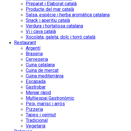
Preparat i Elaborat català
Producte del mar català
Salsa, espècie i herba aromàtica catalana
Snack i aperitiu català
Verdura i hortalissa catalana
Vi i cava català
Xocolata, galeta, dolç i torró català
Restaurant
Argentí
Braseria
Cerveseria
Cuina catalana
Cuina de mercat
Cuina mediterrània
Escapada
Gastrobar
Menjar ràpid
Multiespai Gastronòmic
Peix, marisc i arròs
Pizzeria
Tapes i vermut
Tradicional
Vegetarià