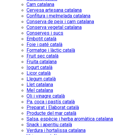
Carn catalana
Cervesa artesana catalana
Confitura i melmelada catalana
Conserva de peix i carn catalana
Conserva vegetal catalana
Conserves i sucs
Embotit català
Foie i paté català
Formatge i làctic català
Fruit sec català
Fruita catalana
Iogurt català
Licor català
Llegum català
Llet catalana
Mel catalana
Oli i vinagre català
Pa, coca i pastís català
Preparat i Elaborat català
Producte del mar català
Salsa, espècie i herba aromàtica catalana
Snack i aperitiu català
Verdura i hortalissa catalana