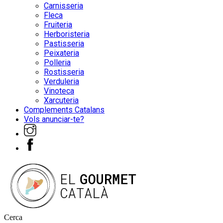
Carnisseria
Fleca
Fruiteria
Herboristeria
Pastisseria
Peixateria
Polleria
Rostisseria
Verduleria
Vinoteca
Xarcuteria
Complements Catalans
Vols anunciar-te?
Cerca