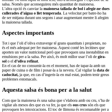
salsa. Només que aconseguireu més quantitat de maionesa.
L’altra opció és canviar la
maionesa tallada de bol i afegir-ne dues
cullerades d’aigua o llet temperada
. La velocitat per batre-ho ha
de ser mitjana durant uns segons i anar augmentant mentre li afegim
la maionesa tallada.
Aspectes importants
Tot i que l’oli d’oliva extraverge té grans quantitats i propietats, no
és el més adequat per fer maionesa. Aquest conté les lecitines que
aporten un valor nutricional però que provoquen una inestabilitat en
emulsions per a la salsa. Per això, és molt millor usar l’oli de
gira-
sol
o el
d’oliva
refinat
.
En el cas de no consumir-la en el moment, has de tapar-la amb un
paper de cuina o de film i posar-la a la nevera. Cal vigilar la
data de
caducitat,
ja que, en cas d’ingerir-la en mal estat, podem tenir greus
problemes estomacals.
Aquesta salsa és bona per a la salut
Com que la maionesa és una salsa que s’elabora amb ou cru, s’ha de
vigilar als mesos des que es va fer, ja que els
ous crus
són els que
provoquen les intoxicacions. El toc de llimona és recomanable per a