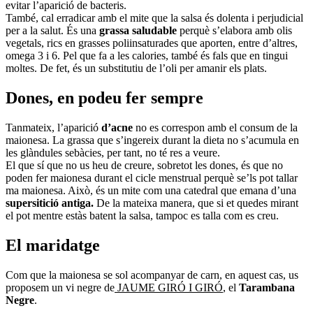
evitar l’aparició de bacteris.
També, cal erradicar amb el mite que la salsa és dolenta i perjudicial
per a la salut. És una
grassa saludable
perquè s’elabora amb olis
vegetals, rics en grasses poliinsaturades que aporten, entre d’altres,
omega 3 i 6. Pel que fa a les calories, també és fals que en tingui
moltes. De fet, és un substitutiu de l’oli per amanir els plats.
Dones, en podeu fer sempre
Tanmateix, l’aparició
d’acne
no es correspon amb el consum de la
maionesa. La grassa que s’ingereix durant la dieta no s’acumula en
les glàndules sebàcies, per tant, no té res a veure.
El que sí que no us heu de creure, sobretot les dones, és que no
poden fer maionesa durant el cicle menstrual perquè se’ls pot tallar
ma maionesa. Això, és un mite com una catedral que emana d’una
supersitició antiga.
De la mateixa manera, que si et quedes mirant
el pot mentre estàs batent la salsa, tampoc es talla com es creu.
El maridatge
Com que la maionesa se sol acompanyar de carn, en aquest cas, us
proposem un vi negre de
JAUME GIRÓ I GIRÓ
, el
Tarambana
Negre
.