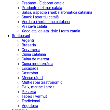
Preparat i Elaborat català
Producte del mar català
Salsa, espècie i herba aromàtica catalana
Snack i aperitiu català
Verdura i hortalissa catalana
Vi i cava català
Xocolata, galeta, dolç i torró català
Restaurant
Argentí
Braseria
Cerveseria
Cuina catalana
Cuina de mercat
Cuina mediterrània
Escapada
Gastrobar
Menjar ràpid
Multiespai Gastronòmic
Peix, marisc i arròs
Pizzeria
Tapes i vermut
Tradicional
Vegetarià