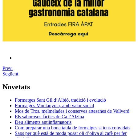
Previ
Següent
Novetats
Formatges Sant Gil d’Albió, tradició i evolució
Formatges Muntanyola, amb valor social
Mos de Tros, melmelades i conserves artesanes de Vallverd
Els saborosos làctics de Ca l’Alzina
Deu aliments antiinflamatoris
Com preparar una bona taula de formatges si tens convidats
Saps per què està de moda posar oli d’oliva al cafè per fer