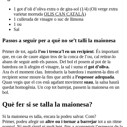
1 got d’oli d’oliva extra o de gira-sol (1/4) (
Oli verge extra
varietat morruda
OLIS CAN CATALÀ
)
1 cullerada de vinagre o suc de llimona
1 ou
Sal
Passos a seguir per a què no se’t talli la maionesa
Primer de tot, agafa
l’ou i trenca’l en un recipient
. És important
que, en cas de caure algun tros de la conca de l’ou, cal retirar-lo
abans de seguir amb els passos. Del bol el posem al pot de la
batedora on li afegim el vinagre, la sal i suma el
got d’oliva.
Ara és el moment clau. Introdueix la batedora i mantent-la dins el
recipient sense moure-la fins que arribi a
l’espessor
adequada
.
Quan vegis que el cos està agafant moviment
suau
, la salsa haurà
quedat homogènia. Un cop tot barrejat, passem la maionesa en un
bol.
Què fer si se talla la maionesa?
Si la maionesa es talla, encara la podeu salvar. Com?
Primer, podeu afegir un
altre ou i tornar a barrejar
tot a un ritme
normal. Ni molt ràpid ni molt lent, fins a aconseguir l’espessor de la