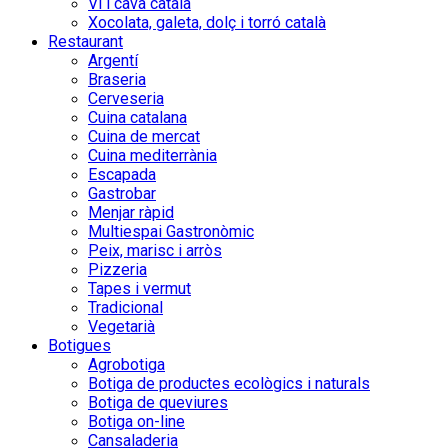
Vi i cava català
Xocolata, galeta, dolç i torró català
Restaurant
Argentí
Braseria
Cerveseria
Cuina catalana
Cuina de mercat
Cuina mediterrània
Escapada
Gastrobar
Menjar ràpid
Multiespai Gastronòmic
Peix, marisc i arròs
Pizzeria
Tapes i vermut
Tradicional
Vegetarià
Botigues
Agrobotiga
Botiga de productes ecològics i naturals
Botiga de queviures
Botiga on-line
Cansaladeria