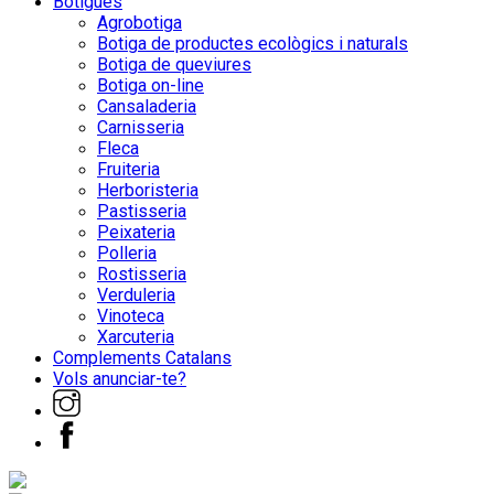
Botigues
Agrobotiga
Botiga de productes ecològics i naturals
Botiga de queviures
Botiga on-line
Cansaladeria
Carnisseria
Fleca
Fruiteria
Herboristeria
Pastisseria
Peixateria
Polleria
Rostisseria
Verduleria
Vinoteca
Xarcuteria
Complements Catalans
Vols anunciar-te?