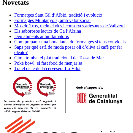
Novetats
Formatges Sant Gil d’Albió, tradició i evolució
Formatges Muntanyola, amb valor social
Mos de Tros, melmelades i conserves artesanes de Vallverd
Els saborosos làctics de Ca l’Alzina
Deu aliments antiinflamatoris
Com preparar una bona taula de formatges si tens convidats
Saps per què està de moda posar oli d’oliva al cafè per fer
oleato?
Cim i tomba, el plat tradicional de Tossa de Mar
Poke bowl, el fast food de menjar sa
Tot el cicle de la cervesera Lo Vilot