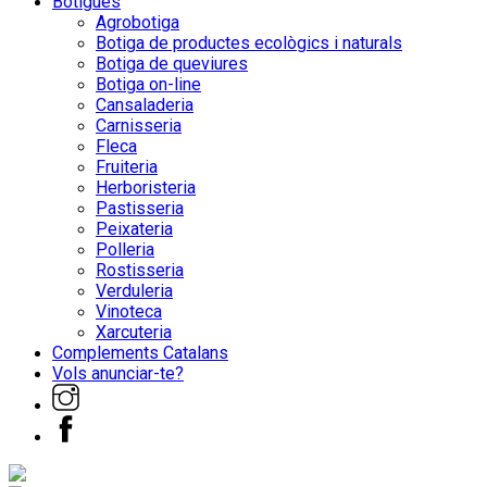
Botigues
Agrobotiga
Botiga de productes ecològics i naturals
Botiga de queviures
Botiga on-line
Cansaladeria
Carnisseria
Fleca
Fruiteria
Herboristeria
Pastisseria
Peixateria
Polleria
Rostisseria
Verduleria
Vinoteca
Xarcuteria
Complements Catalans
Vols anunciar-te?