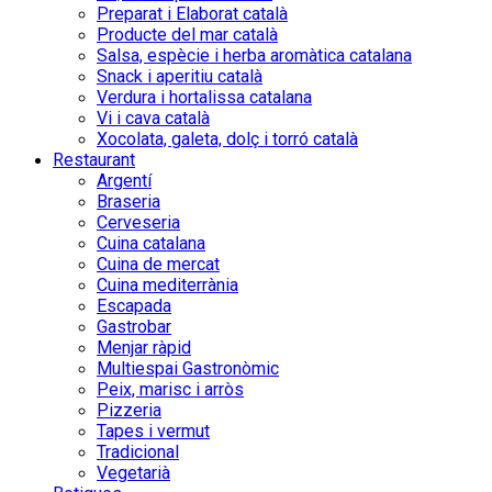
Preparat i Elaborat català
Producte del mar català
Salsa, espècie i herba aromàtica catalana
Snack i aperitiu català
Verdura i hortalissa catalana
Vi i cava català
Xocolata, galeta, dolç i torró català
Restaurant
Argentí
Braseria
Cerveseria
Cuina catalana
Cuina de mercat
Cuina mediterrània
Escapada
Gastrobar
Menjar ràpid
Multiespai Gastronòmic
Peix, marisc i arròs
Pizzeria
Tapes i vermut
Tradicional
Vegetarià