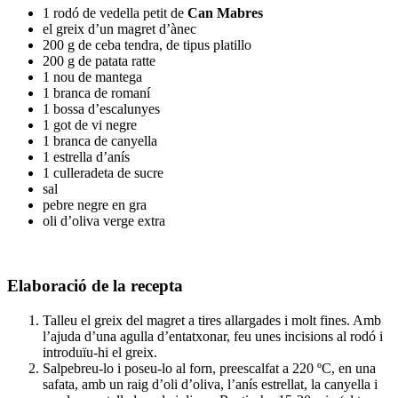
1 rodó de vedella petit de
Can Mabres
el greix d’un magret d’ànec
200 g de ceba tendra, de tipus platillo
200 g de patata ratte
1 nou de mantega
1 branca de romaní
1 bossa d’escalunyes
1 got de vi negre
1 branca de canyella
1 estrella d’anís
1 culleradeta de sucre
sal
pebre negre en gra
oli d’oliva verge extra
Elaboració de la recepta
Talleu el greix del magret a tires allargades i molt fines. Amb
l’ajuda d’una agulla d’entatxonar, feu unes incisions al rodó i
introduïu-hi el greix.
Salpebreu-lo i poseu-lo al forn, preescalfat a 220 ºC, en una
safata, amb un raig d’oli d’oliva, l’anís estrellat, la canyella i