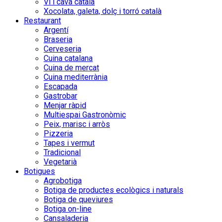
Vi i cava català
Xocolata, galeta, dolç i torró català
Restaurant
Argentí
Braseria
Cerveseria
Cuina catalana
Cuina de mercat
Cuina mediterrània
Escapada
Gastrobar
Menjar ràpid
Multiespai Gastronòmic
Peix, marisc i arròs
Pizzeria
Tapes i vermut
Tradicional
Vegetarià
Botigues
Agrobotiga
Botiga de productes ecològics i naturals
Botiga de queviures
Botiga on-line
Cansaladeria