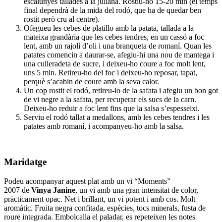
escalunyes tallades a la juliana. Rostiu-ho 15-20 min (el temps
final dependrà de la mida del rodó, que ha de quedar ben
rostit però cru al centre).
Ofegueu les cebes de platillo amb la patata, tallada a la
mateixa grandària que les cebes tendres, en un cassó a foc
lent, amb un rajolí d’oli i una branqueta de romaní. Quan les
patates comencin a daurar-se, afegiu-hi una nou de mantega i
una culleradeta de sucre, i deixeu-ho coure a foc molt lent,
uns 5 min. Retireu-ho del foc i deixeu-ho reposar, tapat,
perquè s’acabin de coure amb la seva calor.
Un cop rostit el rodó, retireu-lo de la safata i afegiu un bon got
de vi negre a la safata, per recuperar els sucs de la carn.
Deixeu-ho reduir a foc lent fins que la salsa s’espesseixi.
Serviu el rodó tallat a medallons, amb les cebes tendres i les
patates amb romaní, i acompanyeu-ho amb la salsa.
Maridatge
Podeu acompanyar aquest plat amb un vi “Moments”
2007 de
Vinya Janine
, un vi amb una gran intensitat de color,
pràcticament opac. Net i brillant, un vi potent i amb cos. Molt
aromàtic. Fruita negra confitada, espècies, tocs minerals, fusta de
roure integrada. Embolcalla el paladar, es repeteixen les notes