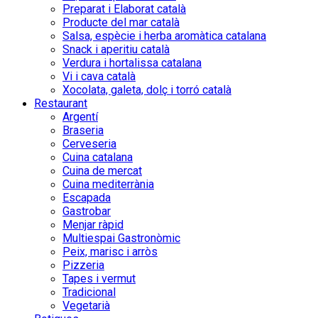
Preparat i Elaborat català
Producte del mar català
Salsa, espècie i herba aromàtica catalana
Snack i aperitiu català
Verdura i hortalissa catalana
Vi i cava català
Xocolata, galeta, dolç i torró català
Restaurant
Argentí
Braseria
Cerveseria
Cuina catalana
Cuina de mercat
Cuina mediterrània
Escapada
Gastrobar
Menjar ràpid
Multiespai Gastronòmic
Peix, marisc i arròs
Pizzeria
Tapes i vermut
Tradicional
Vegetarià