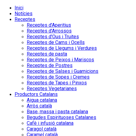
Inici
Notícies
Receptes
Receptes d’Aperitius
Receptes d’Arrossos
Receptes d’Ous i Truites
Receptes de Carns i Ocells
Receptes de Llegums i Verdures
Receptes de pasta
Receptes de Peixos i Mariscos
Receptes de Postres
Receptes de Salses i Guarnicions
Receptes de Sopes i Cremes
Receptes de Tapes i Pinxos
Receptes Vegetarianes
Productors Catalans
Aigua catalana
Arròs català
Base, massa i pasta catalana
Begudes Espirituoses Catalanes
Cafè i infusió catalana
Caragol català
Caramel català