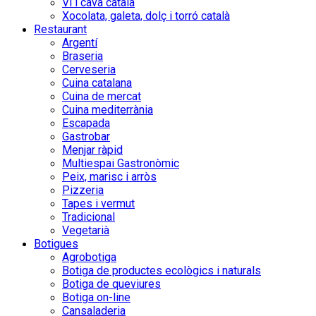
Vi i cava català
Xocolata, galeta, dolç i torró català
Restaurant
Argentí
Braseria
Cerveseria
Cuina catalana
Cuina de mercat
Cuina mediterrània
Escapada
Gastrobar
Menjar ràpid
Multiespai Gastronòmic
Peix, marisc i arròs
Pizzeria
Tapes i vermut
Tradicional
Vegetarià
Botigues
Agrobotiga
Botiga de productes ecològics i naturals
Botiga de queviures
Botiga on-line
Cansaladeria