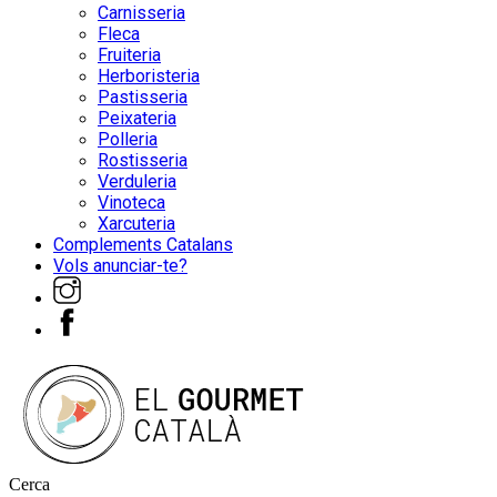
Carnisseria
Fleca
Fruiteria
Herboristeria
Pastisseria
Peixateria
Polleria
Rostisseria
Verduleria
Vinoteca
Xarcuteria
Complements Catalans
Vols anunciar-te?
Cerca