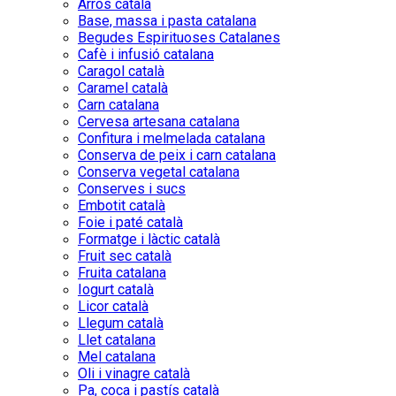
Arròs català
Base, massa i pasta catalana
Begudes Espirituoses Catalanes
Cafè i infusió catalana
Caragol català
Caramel català
Carn catalana
Cervesa artesana catalana
Confitura i melmelada catalana
Conserva de peix i carn catalana
Conserva vegetal catalana
Conserves i sucs
Embotit català
Foie i paté català
Formatge i làctic català
Fruit sec català
Fruita catalana
Iogurt català
Licor català
Llegum català
Llet catalana
Mel catalana
Oli i vinagre català
Pa, coca i pastís català