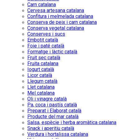
Carn catalana
Cervesa artesana catalana
Confitura i melmelada catalana
Conserva de peix i carn catalana
Conserva vegetal catalana
Conserves i sucs
Embotit català
Foie i paté català
Formatge i làctic català
Fruit sec català
Fruita catalana
Iogurt català
Licor català
Llegum català
Llet catalana
Mel catalana
Oli i vinagre català
Pa, coca i pastís català
Preparat i Elaborat català
Producte del mar català
Salsa, espècie i herba aromàtica catalana
Snack i aperitiu català
Verdura i hortalissa catalana