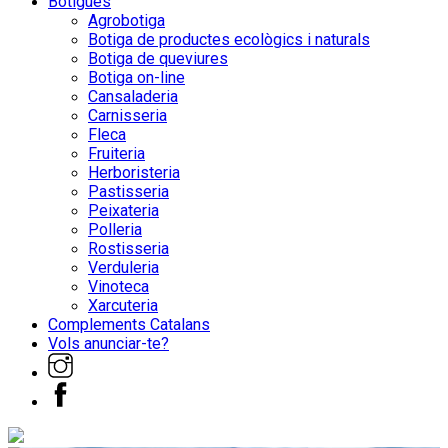
Botigues
Agrobotiga
Botiga de productes ecològics i naturals
Botiga de queviures
Botiga on-line
Cansaladeria
Carnisseria
Fleca
Fruiteria
Herboristeria
Pastisseria
Peixateria
Polleria
Rostisseria
Verduleria
Vinoteca
Xarcuteria
Complements Catalans
Vols anunciar-te?