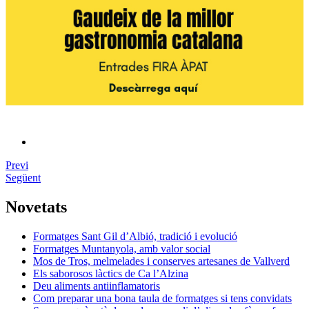
Previ
Següent
Novetats
Formatges Sant Gil d’Albió, tradició i evolució
Formatges Muntanyola, amb valor social
Mos de Tros, melmelades i conserves artesanes de Vallverd
Els saborosos làctics de Ca l’Alzina
Deu aliments antiinflamatoris
Com preparar una bona taula de formatges si tens convidats