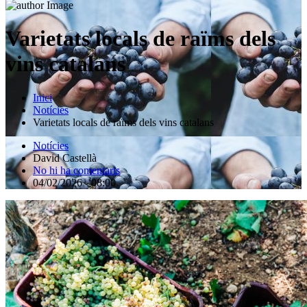
Varietats locals de raïms dels
vins catalans
Inici
Notícies
Varietats locals de raïms dels vins catalans
Notícies
David Castellà
No hi ha comentaris
04/02/2026 - 08:00