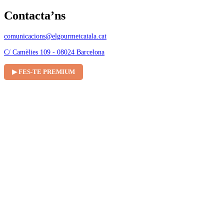
Contacta’ns
comunicacions@elgourmetcatala.cat
C/ Camèlies 109 - 08024 Barcelona
▶ FES-TE PREMIUM