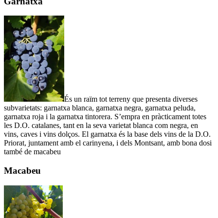
Garnatxa
És un raïm tot terreny que presenta diverses
subvarietats: garnatxa blanca, garnatxa negra, garnatxa peluda,
garnatxa roja i la garnatxa tintorera. S’empra en pràcticament totes
les D.O. catalanes, tant en la seva varietat blanca com negra, en
vins, caves i vins dolços. El garnatxa és la base dels vins de la D.O.
Priorat, juntament amb el carinyena, i dels Montsant, amb bona dosi
també de macabeu
Macabeu