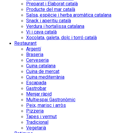
Preparat i Elaborat català
Producte del mar català
Salsa, espècie i herba aromàtica catalana
Snack i aperitiu català
Verdura i hortalissa catalana
Vi i cava català
Xocolata, galeta, dolç i torró català
Restaurant
Argentí
Braseria
Cerveseria
Cuina catalana
Cuina de mercat
Cuina mediterrània
Escapada
Gastrobar
Menjar ràpid
Multiespai Gastronòmic
Peix, marisc i arròs
Pizzeria
Tapes i vermut
Tradicional
Vegetarià