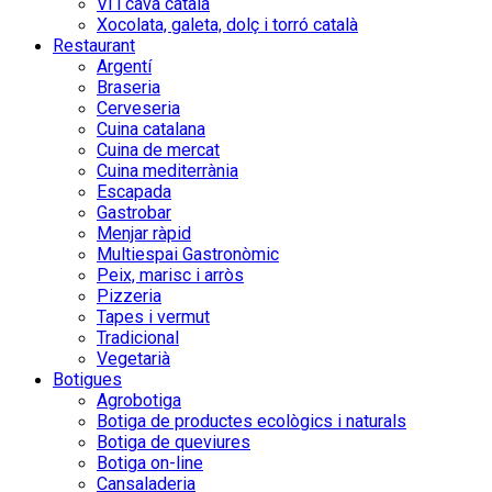
Vi i cava català
Xocolata, galeta, dolç i torró català
Restaurant
Argentí
Braseria
Cerveseria
Cuina catalana
Cuina de mercat
Cuina mediterrània
Escapada
Gastrobar
Menjar ràpid
Multiespai Gastronòmic
Peix, marisc i arròs
Pizzeria
Tapes i vermut
Tradicional
Vegetarià
Botigues
Agrobotiga
Botiga de productes ecològics i naturals
Botiga de queviures
Botiga on-line
Cansaladeria