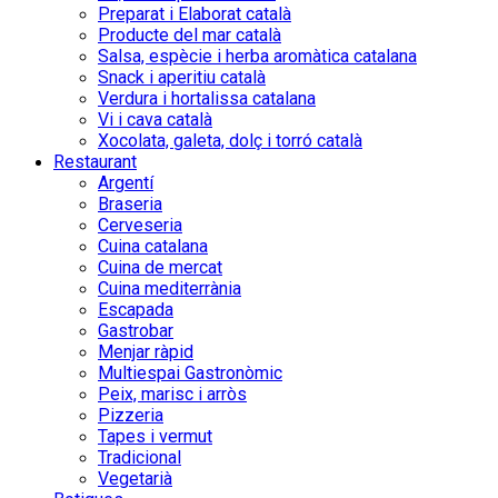
Preparat i Elaborat català
Producte del mar català
Salsa, espècie i herba aromàtica catalana
Snack i aperitiu català
Verdura i hortalissa catalana
Vi i cava català
Xocolata, galeta, dolç i torró català
Restaurant
Argentí
Braseria
Cerveseria
Cuina catalana
Cuina de mercat
Cuina mediterrània
Escapada
Gastrobar
Menjar ràpid
Multiespai Gastronòmic
Peix, marisc i arròs
Pizzeria
Tapes i vermut
Tradicional
Vegetarià