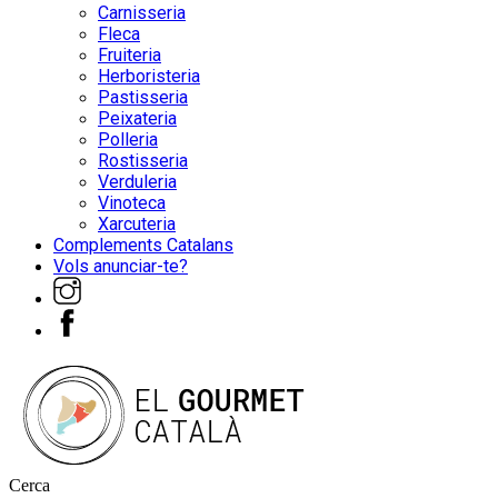
Carnisseria
Fleca
Fruiteria
Herboristeria
Pastisseria
Peixateria
Polleria
Rostisseria
Verduleria
Vinoteca
Xarcuteria
Complements Catalans
Vols anunciar-te?
Cerca