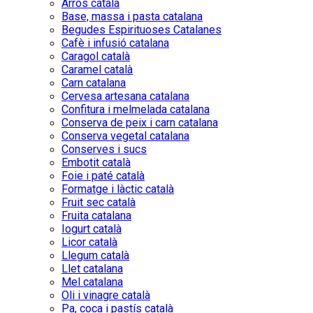
Arròs català
Base, massa i pasta catalana
Begudes Espirituoses Catalanes
Cafè i infusió catalana
Caragol català
Caramel català
Carn catalana
Cervesa artesana catalana
Confitura i melmelada catalana
Conserva de peix i carn catalana
Conserva vegetal catalana
Conserves i sucs
Embotit català
Foie i paté català
Formatge i làctic català
Fruit sec català
Fruita catalana
Iogurt català
Licor català
Llegum català
Llet catalana
Mel catalana
Oli i vinagre català
Pa, coca i pastís català