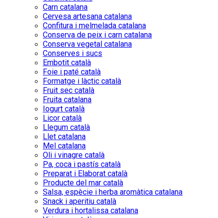
Carn catalana
Cervesa artesana catalana
Confitura i melmelada catalana
Conserva de peix i carn catalana
Conserva vegetal catalana
Conserves i sucs
Embotit català
Foie i paté català
Formatge i làctic català
Fruit sec català
Fruita catalana
Iogurt català
Licor català
Llegum català
Llet catalana
Mel catalana
Oli i vinagre català
Pa, coca i pastís català
Preparat i Elaborat català
Producte del mar català
Salsa, espècie i herba aromàtica catalana
Snack i aperitiu català
Verdura i hortalissa catalana