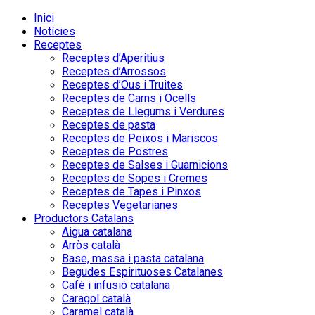
Inici
Notícies
Receptes
Receptes d’Aperitius
Receptes d’Arrossos
Receptes d’Ous i Truites
Receptes de Carns i Ocells
Receptes de Llegums i Verdures
Receptes de pasta
Receptes de Peixos i Mariscos
Receptes de Postres
Receptes de Salses i Guarnicions
Receptes de Sopes i Cremes
Receptes de Tapes i Pinxos
Receptes Vegetarianes
Productors Catalans
Aigua catalana
Arròs català
Base, massa i pasta catalana
Begudes Espirituoses Catalanes
Cafè i infusió catalana
Caragol català
Caramel català