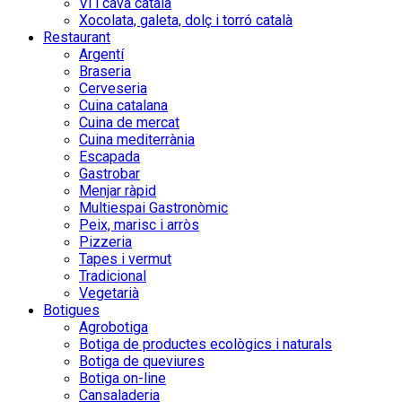
Vi i cava català
Xocolata, galeta, dolç i torró català
Restaurant
Argentí
Braseria
Cerveseria
Cuina catalana
Cuina de mercat
Cuina mediterrània
Escapada
Gastrobar
Menjar ràpid
Multiespai Gastronòmic
Peix, marisc i arròs
Pizzeria
Tapes i vermut
Tradicional
Vegetarià
Botigues
Agrobotiga
Botiga de productes ecològics i naturals
Botiga de queviures
Botiga on-line
Cansaladeria