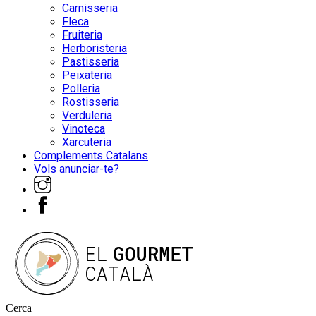
Carnisseria
Fleca
Fruiteria
Herboristeria
Pastisseria
Peixateria
Polleria
Rostisseria
Verduleria
Vinoteca
Xarcuteria
Complements Catalans
Vols anunciar-te?
Cerca