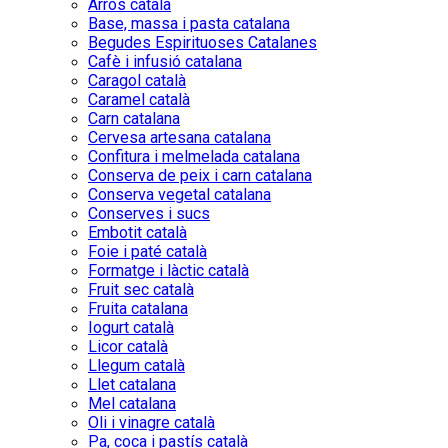
Arròs català
Base, massa i pasta catalana
Begudes Espirituoses Catalanes
Cafè i infusió catalana
Caragol català
Caramel català
Carn catalana
Cervesa artesana catalana
Confitura i melmelada catalana
Conserva de peix i carn catalana
Conserva vegetal catalana
Conserves i sucs
Embotit català
Foie i paté català
Formatge i làctic català
Fruit sec català
Fruita catalana
Iogurt català
Licor català
Llegum català
Llet catalana
Mel catalana
Oli i vinagre català
Pa, coca i pastís català