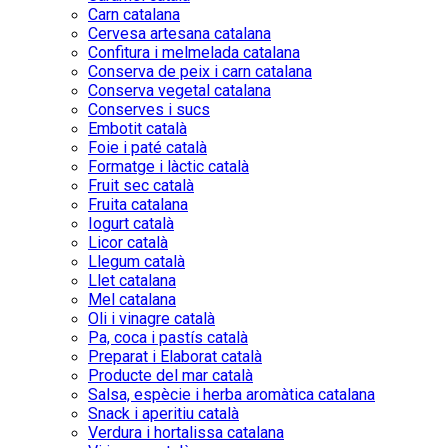
Carn catalana
Cervesa artesana catalana
Confitura i melmelada catalana
Conserva de peix i carn catalana
Conserva vegetal catalana
Conserves i sucs
Embotit català
Foie i paté català
Formatge i làctic català
Fruit sec català
Fruita catalana
Iogurt català
Licor català
Llegum català
Llet catalana
Mel catalana
Oli i vinagre català
Pa, coca i pastís català
Preparat i Elaborat català
Producte del mar català
Salsa, espècie i herba aromàtica catalana
Snack i aperitiu català
Verdura i hortalissa catalana