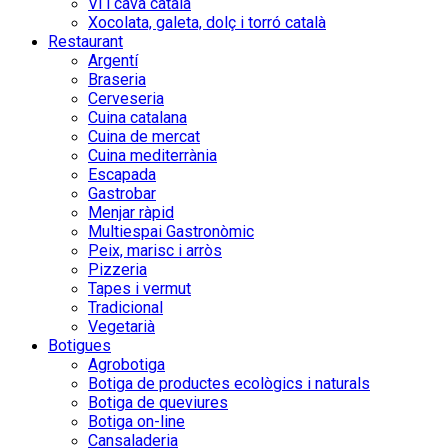
Vi i cava català
Xocolata, galeta, dolç i torró català
Restaurant
Argentí
Braseria
Cerveseria
Cuina catalana
Cuina de mercat
Cuina mediterrània
Escapada
Gastrobar
Menjar ràpid
Multiespai Gastronòmic
Peix, marisc i arròs
Pizzeria
Tapes i vermut
Tradicional
Vegetarià
Botigues
Agrobotiga
Botiga de productes ecològics i naturals
Botiga de queviures
Botiga on-line
Cansaladeria