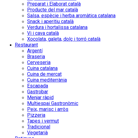
Preparat i Elaborat català
Producte del mar català
Salsa, espècie i herba aromàtica catalana
Snack i aperitiu català
Verdura i hortalissa catalana
Vi i cava català
Xocolata, galeta, dolç i torró català
Restaurant
Argentí
Braseria
Cerveseria
Cuina catalana
Cuina de mercat
Cuina mediterrània
Escapada
Gastrobar
Menjar ràpid
Multiespai Gastronòmic
Peix, marisc i arròs
Pizzeria
Tapes i vermut
Tradicional
Vegetarià