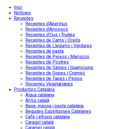
Inici
Notícies
Receptes
Receptes d’Aperitius
Receptes d’Arrossos
Receptes d’Ous i Truites
Receptes de Carns i Ocells
Receptes de Llegums i Verdures
Receptes de pasta
Receptes de Peixos i Mariscos
Receptes de Postres
Receptes de Salses i Guarnicions
Receptes de Sopes i Cremes
Receptes de Tapes i Pinxos
Receptes Vegetarianes
Productors Catalans
Aigua catalana
Arròs català
Base, massa i pasta catalana
Begudes Espirituoses Catalanes
Cafè i infusió catalana
Caragol català
Caramel català