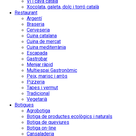
Vi i cava català
Xocolata, galeta, dolç i torró català
Restaurant
Argentí
Braseria
Cerveseria
Cuina catalana
Cuina de mercat
Cuina mediterrània
Escapada
Gastrobar
Menjar ràpid
Multiespai Gastronòmic
Peix, marisc i arròs
Pizzeria
Tapes i vermut
Tradicional
Vegetarià
Botigues
Agrobotiga
Botiga de productes ecològics i naturals
Botiga de queviures
Botiga on-line
Cansaladeria