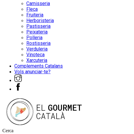
Carnisseria
Fleca
Fruiteria
Herboristeria
Pastisseria
Peixateria
Polleria
Rostisseria
Verduleria
Vinoteca
Xarcuteria
Complements Catalans
Vols anunciar-te?
Cerca