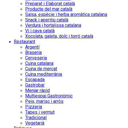
Preparat i Elaborat català
Producte del mar català
Salsa, espècie i herba aromàtica catalana
Snack i aperitiu català
Verdura i hortalissa catalana
Vi i cava català
Xocolata, galeta, dolç i torró català
Restaurant
Argentí
Braseria
Cerveseria
Cuina catalana
Cuina de mercat
Cuina mediterrània
Escapada
Gastrobar
Menjar ràpid
Multiespai Gastronòmic
Peix, marisc i arròs
Pizzeria
Tapes i vermut
Tradicional
Vegetarià