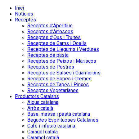
Inici
Notícies
Receptes
Receptes d’Aperitius
Receptes d’Arrossos
Receptes d’Ous i Truites
Receptes de Carns i Ocells
Receptes de Llegums i Verdures
Receptes de pasta
Receptes de Peixos i Mariscos
Receptes de Postres
Receptes de Salses i Guarnicions
Receptes de Sopes i Cremes
Receptes de Tapes i Pinxos
Receptes Vegetarianes
Productors Catalans
Aigua catalana
Arròs català
Base, massa i pasta catalana
Begudes Espirituoses Catalanes
Cafè i infusió catalana
Caragol català
Caramel català