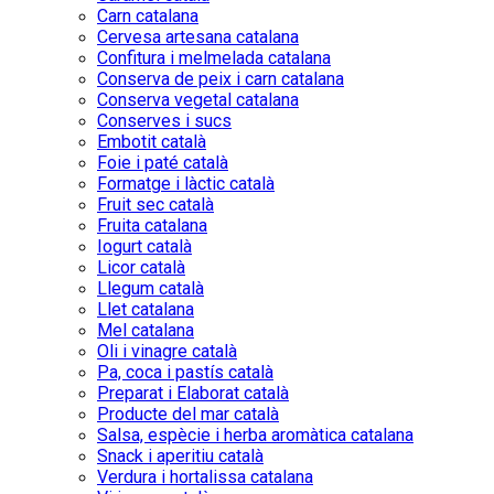
Carn catalana
Cervesa artesana catalana
Confitura i melmelada catalana
Conserva de peix i carn catalana
Conserva vegetal catalana
Conserves i sucs
Embotit català
Foie i paté català
Formatge i làctic català
Fruit sec català
Fruita catalana
Iogurt català
Licor català
Llegum català
Llet catalana
Mel catalana
Oli i vinagre català
Pa, coca i pastís català
Preparat i Elaborat català
Producte del mar català
Salsa, espècie i herba aromàtica catalana
Snack i aperitiu català
Verdura i hortalissa catalana