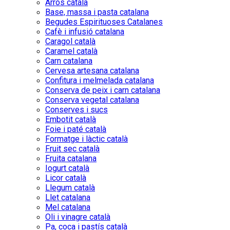
Arròs català
Base, massa i pasta catalana
Begudes Espirituoses Catalanes
Cafè i infusió catalana
Caragol català
Caramel català
Carn catalana
Cervesa artesana catalana
Confitura i melmelada catalana
Conserva de peix i carn catalana
Conserva vegetal catalana
Conserves i sucs
Embotit català
Foie i paté català
Formatge i làctic català
Fruit sec català
Fruita catalana
Iogurt català
Licor català
Llegum català
Llet catalana
Mel catalana
Oli i vinagre català
Pa, coca i pastís català