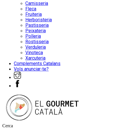
Carnisseria
Fleca
Fruiteria
Herboristeria
Pastisseria
Peixateria
Polleria
Rostisseria
Verduleria
Vinoteca
Xarcuteria
Complements Catalans
Vols anunciar-te?
Cerca