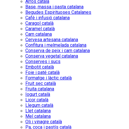
Arròs català
Base, massa i pasta catalana
Begudes Espirituoses Catalanes
Cafè i infusió catalana
Caragol català
Caramel català
Carn catalana
Cervesa artesana catalana
Confitura i melmelada catalana
Conserva de peix i carn catalana
Conserva vegetal catalana
Conserves i sucs
Embotit català
Foie i paté català
Formatge i làctic català
Fruit sec català
Fruita catalana
Iogurt català
Licor català
Llegum català
Llet catalana
Mel catalana
Oli i vinagre català
Pa, coca i pastís català