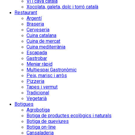
Vi i cava català
Xocolata, galeta, dolç i torró català
Restaurant
Argentí
Braseria
Cerveseria
Cuina catalana
Cuina de mercat
Cuina mediterrània
Escapada
Gastrobar
Menjar ràpid
Multiespai Gastronòmic
Peix, marisc i arròs
Pizzeria
Tapes i vermut
Tradicional
Vegetarià
Botigues
Agrobotiga
Botiga de productes ecològics i naturals
Botiga de queviures
Botiga on-line
Cansaladeria