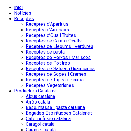
Inici
Notícies
Receptes
Receptes d’Aperitius
Receptes d’Arrossos
Receptes d’Ous i Truites
Receptes de Carns i Ocells
Receptes de Llegums i Verdures
Receptes de pasta
Receptes de Peixos i Mariscos
Receptes de Postres
Receptes de Salses i Guarnicions
Receptes de Sopes i Cremes
Receptes de Tapes i Pinxos
Receptes Vegetarianes
Productors Catalans
Aigua catalana
Arròs català
Base, massa i pasta catalana
Begudes Espirituoses Catalanes
Cafè i infusió catalana
Caragol català
Caramel català