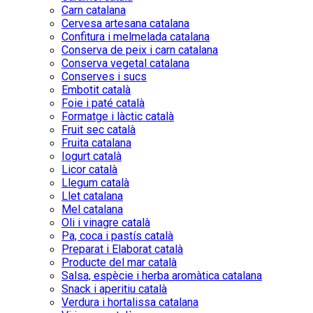
Carn catalana
Cervesa artesana catalana
Confitura i melmelada catalana
Conserva de peix i carn catalana
Conserva vegetal catalana
Conserves i sucs
Embotit català
Foie i paté català
Formatge i làctic català
Fruit sec català
Fruita catalana
Iogurt català
Licor català
Llegum català
Llet catalana
Mel catalana
Oli i vinagre català
Pa, coca i pastís català
Preparat i Elaborat català
Producte del mar català
Salsa, espècie i herba aromàtica catalana
Snack i aperitiu català
Verdura i hortalissa catalana