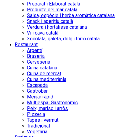
Preparat i Elaborat català
Producte del mar català
Salsa, espècie i herba aromàtica catalana
Snack i aperitiu català
Verdura i hortalissa catalana
Vi i cava català
Xocolata, galeta, dolç i torró català
Restaurant
Argentí
Braseria
Cerveseria
Cuina catalana
Cuina de mercat
Cuina mediterrània
Escapada
Gastrobar
Menjar ràpid
Multiespai Gastronòmic
Peix, marisc i arròs
Pizzeria
Tapes i vermut
Tradicional
Vegetarià