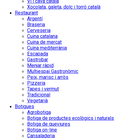
Vi i cava català
Xocolata, galeta, dolç i torró català
Restaurant
Argentí
Braseria
Cerveseria
Cuina catalana
Cuina de mercat
Cuina mediterrània
Escapada
Gastrobar
Menjar ràpid
Multiespai Gastronòmic
Peix, marisc i arròs
Pizzeria
Tapes i vermut
Tradicional
Vegetarià
Botigues
Agrobotiga
Botiga de productes ecològics i naturals
Botiga de queviures
Botiga on-line
Cansaladeria