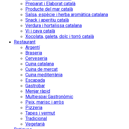
Preparat i Elaborat català
Producte del mar català
Salsa, espècie i herba aromàtica catalana
Snack i aperitiu català
Verdura i hortalissa catalana
Vi i cava català
Xocolata, galeta, dolç i torró català
Restaurant
Argentí
Braseria
Cerveseria
Cuina catalana
Cuina de mercat
Cuina mediterrània
Escapada
Gastrobar
Menjar ràpid
Multiespai Gastronòmic
Peix, marisc i arròs
Pizzeria
Tapes i vermut
Tradicional
Vegetarià