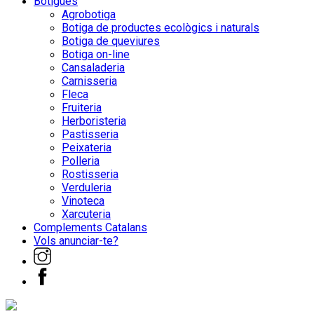
Botigues
Agrobotiga
Botiga de productes ecològics i naturals
Botiga de queviures
Botiga on-line
Cansaladeria
Carnisseria
Fleca
Fruiteria
Herboristeria
Pastisseria
Peixateria
Polleria
Rostisseria
Verduleria
Vinoteca
Xarcuteria
Complements Catalans
Vols anunciar-te?