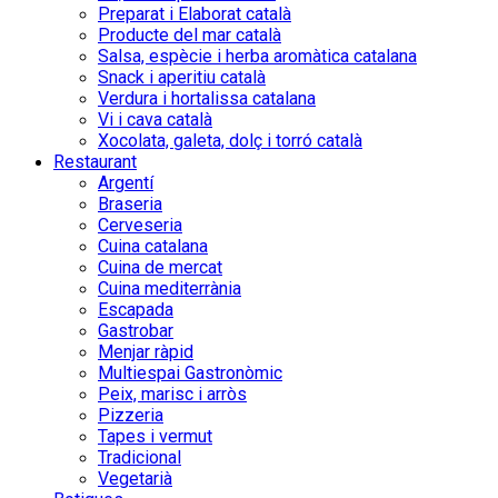
Preparat i Elaborat català
Producte del mar català
Salsa, espècie i herba aromàtica catalana
Snack i aperitiu català
Verdura i hortalissa catalana
Vi i cava català
Xocolata, galeta, dolç i torró català
Restaurant
Argentí
Braseria
Cerveseria
Cuina catalana
Cuina de mercat
Cuina mediterrània
Escapada
Gastrobar
Menjar ràpid
Multiespai Gastronòmic
Peix, marisc i arròs
Pizzeria
Tapes i vermut
Tradicional
Vegetarià