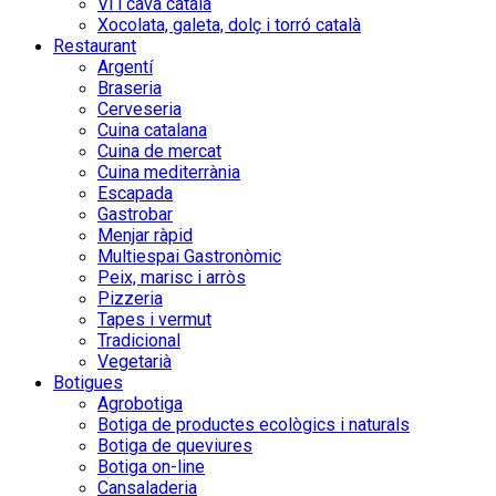
Vi i cava català
Xocolata, galeta, dolç i torró català
Restaurant
Argentí
Braseria
Cerveseria
Cuina catalana
Cuina de mercat
Cuina mediterrània
Escapada
Gastrobar
Menjar ràpid
Multiespai Gastronòmic
Peix, marisc i arròs
Pizzeria
Tapes i vermut
Tradicional
Vegetarià
Botigues
Agrobotiga
Botiga de productes ecològics i naturals
Botiga de queviures
Botiga on-line
Cansaladeria