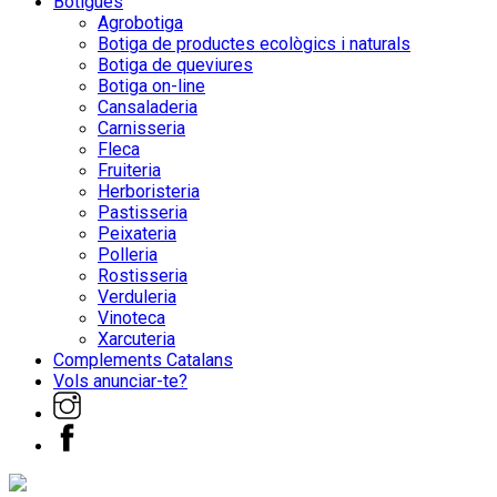
Botigues
Agrobotiga
Botiga de productes ecològics i naturals
Botiga de queviures
Botiga on-line
Cansaladeria
Carnisseria
Fleca
Fruiteria
Herboristeria
Pastisseria
Peixateria
Polleria
Rostisseria
Verduleria
Vinoteca
Xarcuteria
Complements Catalans
Vols anunciar-te?