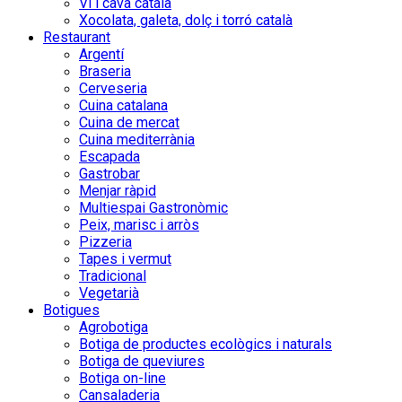
Vi i cava català
Xocolata, galeta, dolç i torró català
Restaurant
Argentí
Braseria
Cerveseria
Cuina catalana
Cuina de mercat
Cuina mediterrània
Escapada
Gastrobar
Menjar ràpid
Multiespai Gastronòmic
Peix, marisc i arròs
Pizzeria
Tapes i vermut
Tradicional
Vegetarià
Botigues
Agrobotiga
Botiga de productes ecològics i naturals
Botiga de queviures
Botiga on-line
Cansaladeria