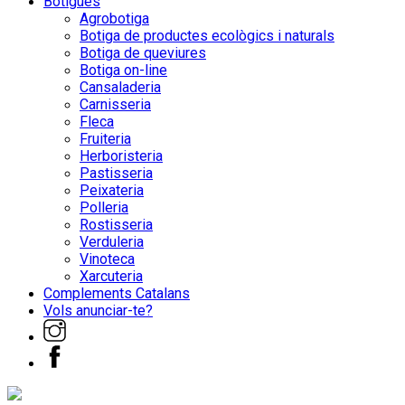
Botigues
Agrobotiga
Botiga de productes ecològics i naturals
Botiga de queviures
Botiga on-line
Cansaladeria
Carnisseria
Fleca
Fruiteria
Herboristeria
Pastisseria
Peixateria
Polleria
Rostisseria
Verduleria
Vinoteca
Xarcuteria
Complements Catalans
Vols anunciar-te?