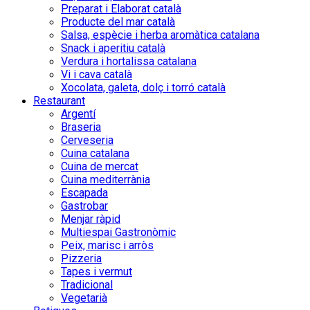
Preparat i Elaborat català
Producte del mar català
Salsa, espècie i herba aromàtica catalana
Snack i aperitiu català
Verdura i hortalissa catalana
Vi i cava català
Xocolata, galeta, dolç i torró català
Restaurant
Argentí
Braseria
Cerveseria
Cuina catalana
Cuina de mercat
Cuina mediterrània
Escapada
Gastrobar
Menjar ràpid
Multiespai Gastronòmic
Peix, marisc i arròs
Pizzeria
Tapes i vermut
Tradicional
Vegetarià