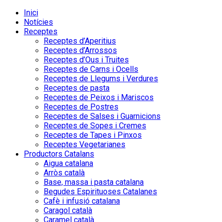
Inici
Notícies
Receptes
Receptes d’Aperitius
Receptes d’Arrossos
Receptes d’Ous i Truites
Receptes de Carns i Ocells
Receptes de Llegums i Verdures
Receptes de pasta
Receptes de Peixos i Mariscos
Receptes de Postres
Receptes de Salses i Guarnicions
Receptes de Sopes i Cremes
Receptes de Tapes i Pinxos
Receptes Vegetarianes
Productors Catalans
Aigua catalana
Arròs català
Base, massa i pasta catalana
Begudes Espirituoses Catalanes
Cafè i infusió catalana
Caragol català
Caramel català