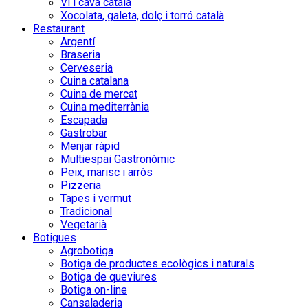
Vi i cava català
Xocolata, galeta, dolç i torró català
Restaurant
Argentí
Braseria
Cerveseria
Cuina catalana
Cuina de mercat
Cuina mediterrània
Escapada
Gastrobar
Menjar ràpid
Multiespai Gastronòmic
Peix, marisc i arròs
Pizzeria
Tapes i vermut
Tradicional
Vegetarià
Botigues
Agrobotiga
Botiga de productes ecològics i naturals
Botiga de queviures
Botiga on-line
Cansaladeria