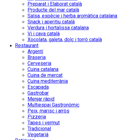
Preparat i Elaborat català
Producte del mar català
Salsa, espècie i herba aromàtica catalana
Snack i aperitiu català
Verdura i hortalissa catalana
Vi i cava català
Xocolata, galeta, dolç i torró català
Restaurant
Argentí
Braseria
Cerveseria
Cuina catalana
Cuina de mercat
Cuina mediterrània
Escapada
Gastrobar
Menjar ràpid
Multiespai Gastronòmic
Peix, marisc i arròs
Pizzeria
Tapes i vermut
Tradicional
Vegetarià