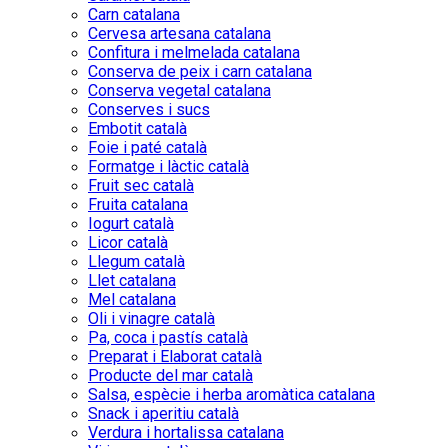
Carn catalana
Cervesa artesana catalana
Confitura i melmelada catalana
Conserva de peix i carn catalana
Conserva vegetal catalana
Conserves i sucs
Embotit català
Foie i paté català
Formatge i làctic català
Fruit sec català
Fruita catalana
Iogurt català
Licor català
Llegum català
Llet catalana
Mel catalana
Oli i vinagre català
Pa, coca i pastís català
Preparat i Elaborat català
Producte del mar català
Salsa, espècie i herba aromàtica catalana
Snack i aperitiu català
Verdura i hortalissa catalana