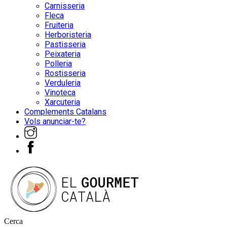
Carnisseria
Fleca
Fruiteria
Herboristeria
Pastisseria
Peixateria
Polleria
Rostisseria
Verduleria
Vinoteca
Xarcuteria
Complements Catalans
Vols anunciar-te?
Cerca