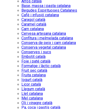
Arròs català
Base, massa i pasta catalana
Begudes Espirituoses Catalanes
Cafè i infusió catalana
Caragol català
Caramel català
Carn catalana
Cervesa artesana catalana
Confitura i melmelada catalana
Conserva de peix i carn catalana
Conserva vegetal catalana
Conserves i sucs
Embotit català
Foie i paté català
Formatge i làctic català
Fruit sec català
Fruita catalana
Iogurt català
Licor català
Llegum català
Llet catalana
Mel catalana
Oli i vinagre català
Pa, coca i pastís català