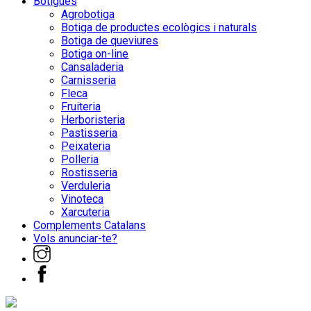
Botigues
Agrobotiga
Botiga de productes ecològics i naturals
Botiga de queviures
Botiga on-line
Cansaladeria
Carnisseria
Fleca
Fruiteria
Herboristeria
Pastisseria
Peixateria
Polleria
Rostisseria
Verduleria
Vinoteca
Xarcuteria
Complements Catalans
Vols anunciar-te?