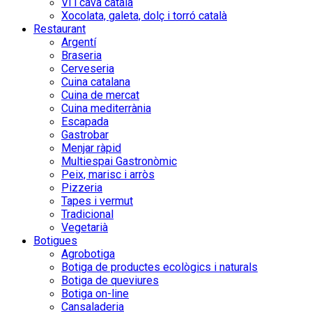
Vi i cava català
Xocolata, galeta, dolç i torró català
Restaurant
Argentí
Braseria
Cerveseria
Cuina catalana
Cuina de mercat
Cuina mediterrània
Escapada
Gastrobar
Menjar ràpid
Multiespai Gastronòmic
Peix, marisc i arròs
Pizzeria
Tapes i vermut
Tradicional
Vegetarià
Botigues
Agrobotiga
Botiga de productes ecològics i naturals
Botiga de queviures
Botiga on-line
Cansaladeria