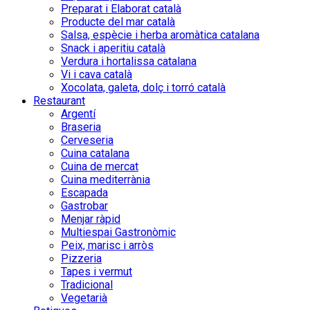
Preparat i Elaborat català
Producte del mar català
Salsa, espècie i herba aromàtica catalana
Snack i aperitiu català
Verdura i hortalissa catalana
Vi i cava català
Xocolata, galeta, dolç i torró català
Restaurant
Argentí
Braseria
Cerveseria
Cuina catalana
Cuina de mercat
Cuina mediterrània
Escapada
Gastrobar
Menjar ràpid
Multiespai Gastronòmic
Peix, marisc i arròs
Pizzeria
Tapes i vermut
Tradicional
Vegetarià