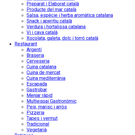
Preparat i Elaborat català
Producte del mar català
Salsa, espècie i herba aromàtica catalana
Snack i aperitiu català
Verdura i hortalissa catalana
Vi i cava català
Xocolata, galeta, dolç i torró català
Restaurant
Argentí
Braseria
Cerveseria
Cuina catalana
Cuina de mercat
Cuina mediterrània
Escapada
Gastrobar
Menjar ràpid
Multiespai Gastronòmic
Peix, marisc i arròs
Pizzeria
Tapes i vermut
Tradicional
Vegetarià