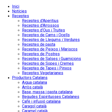
Inici
Notícies
Receptes
Receptes d’Aperitius
Receptes d’Arrossos
Receptes d’Ous i Truites
Receptes de Carns i Ocells
Receptes de Llegums i Verdures
Receptes de pasta
Receptes de Peixos i Mariscos
Receptes de Postres
Receptes de Salses i Guarnicions
Receptes de Sopes i Cremes
Receptes de Tapes i Pinxos
Receptes Vegetarianes
Productors Catalans
Aigua catalana
Arròs català
Base, massa i pasta catalana
Begudes Espirituoses Catalanes
Cafè i infusió catalana
Caragol català
Caramel català