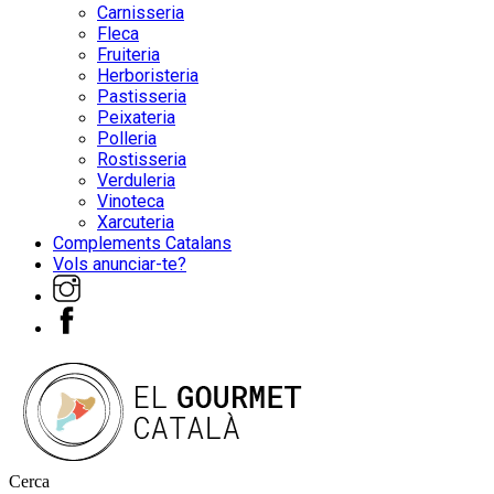
Carnisseria
Fleca
Fruiteria
Herboristeria
Pastisseria
Peixateria
Polleria
Rostisseria
Verduleria
Vinoteca
Xarcuteria
Complements Catalans
Vols anunciar-te?
Cerca