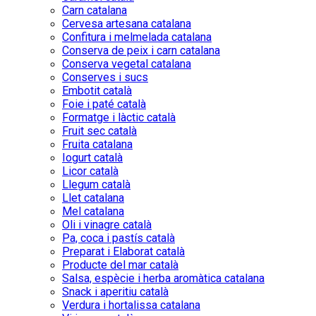
Carn catalana
Cervesa artesana catalana
Confitura i melmelada catalana
Conserva de peix i carn catalana
Conserva vegetal catalana
Conserves i sucs
Embotit català
Foie i paté català
Formatge i làctic català
Fruit sec català
Fruita catalana
Iogurt català
Licor català
Llegum català
Llet catalana
Mel catalana
Oli i vinagre català
Pa, coca i pastís català
Preparat i Elaborat català
Producte del mar català
Salsa, espècie i herba aromàtica catalana
Snack i aperitiu català
Verdura i hortalissa catalana