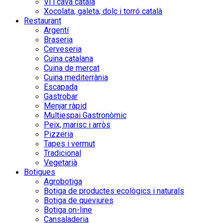
Vi i cava català
Xocolata, galeta, dolç i torró català
Restaurant
Argentí
Braseria
Cerveseria
Cuina catalana
Cuina de mercat
Cuina mediterrània
Escapada
Gastrobar
Menjar ràpid
Multiespai Gastronòmic
Peix, marisc i arròs
Pizzeria
Tapes i vermut
Tradicional
Vegetarià
Botigues
Agrobotiga
Botiga de productes ecològics i naturals
Botiga de queviures
Botiga on-line
Cansaladeria