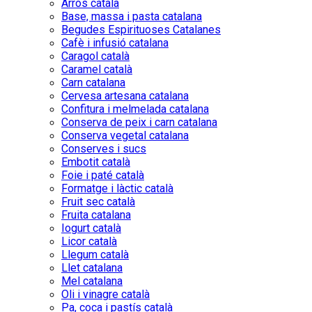
Arròs català
Base, massa i pasta catalana
Begudes Espirituoses Catalanes
Cafè i infusió catalana
Caragol català
Caramel català
Carn catalana
Cervesa artesana catalana
Confitura i melmelada catalana
Conserva de peix i carn catalana
Conserva vegetal catalana
Conserves i sucs
Embotit català
Foie i paté català
Formatge i làctic català
Fruit sec català
Fruita catalana
Iogurt català
Licor català
Llegum català
Llet catalana
Mel catalana
Oli i vinagre català
Pa, coca i pastís català