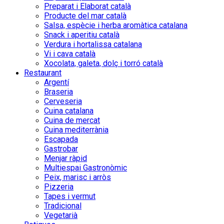
Preparat i Elaborat català
Producte del mar català
Salsa, espècie i herba aromàtica catalana
Snack i aperitiu català
Verdura i hortalissa catalana
Vi i cava català
Xocolata, galeta, dolç i torró català
Restaurant
Argentí
Braseria
Cerveseria
Cuina catalana
Cuina de mercat
Cuina mediterrània
Escapada
Gastrobar
Menjar ràpid
Multiespai Gastronòmic
Peix, marisc i arròs
Pizzeria
Tapes i vermut
Tradicional
Vegetarià