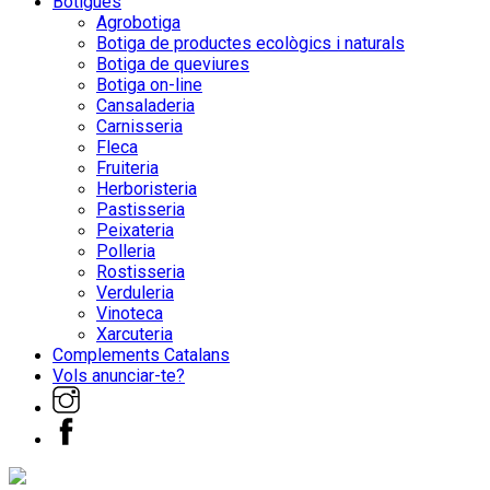
Botigues
Agrobotiga
Botiga de productes ecològics i naturals
Botiga de queviures
Botiga on-line
Cansaladeria
Carnisseria
Fleca
Fruiteria
Herboristeria
Pastisseria
Peixateria
Polleria
Rostisseria
Verduleria
Vinoteca
Xarcuteria
Complements Catalans
Vols anunciar-te?