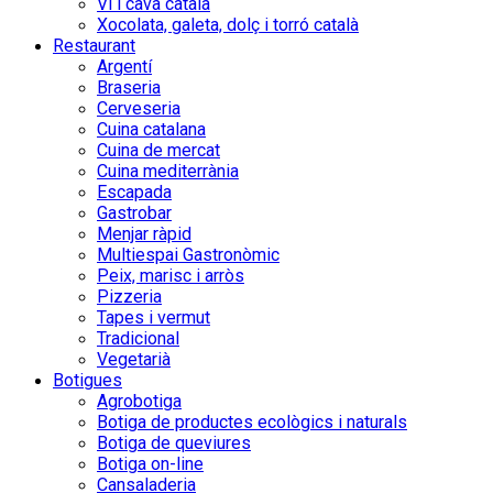
Vi i cava català
Xocolata, galeta, dolç i torró català
Restaurant
Argentí
Braseria
Cerveseria
Cuina catalana
Cuina de mercat
Cuina mediterrània
Escapada
Gastrobar
Menjar ràpid
Multiespai Gastronòmic
Peix, marisc i arròs
Pizzeria
Tapes i vermut
Tradicional
Vegetarià
Botigues
Agrobotiga
Botiga de productes ecològics i naturals
Botiga de queviures
Botiga on-line
Cansaladeria