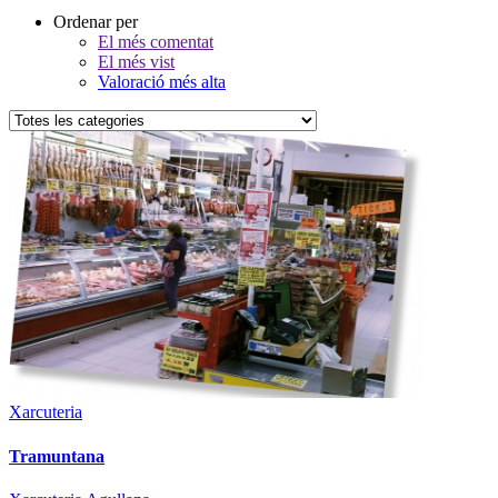
Ordenar per
El més comentat
El més vist
Valoració més alta
Xarcuteria
Tramuntana