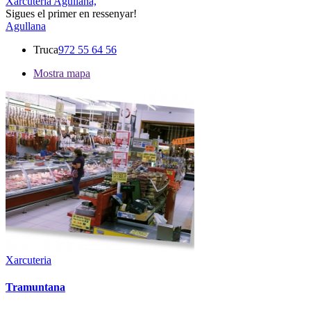
Xarcuteria Agullana,
Sigues el primer en ressenyar!
Agullana
Truca
972 55 64 56
Mostra mapa
Xarcuteria
Tramuntana