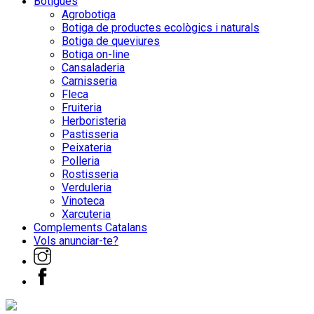
Botigues
Agrobotiga
Botiga de productes ecològics i naturals
Botiga de queviures
Botiga on-line
Cansaladeria
Carnisseria
Fleca
Fruiteria
Herboristeria
Pastisseria
Peixateria
Polleria
Rostisseria
Verduleria
Vinoteca
Xarcuteria
Complements Catalans
Vols anunciar-te?