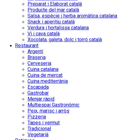
Preparat i Elaborat català
Producte del mar català
Salsa, espècie i herba aromàtica catalana
Snack i aperitiu català
Verdura i hortalissa catalana
Vi i cava català
Xocolata, galeta, dolç i torró català
Restaurant
Argentí
Braseria
Cerveseria
Cuina catalana
Cuina de mercat
Cuina mediterrània
Escapada
Gastrobar
Menjar ràpid
Multiespai Gastronòmic
Peix, marisc i arròs
Pizzeria
Tapes i vermut
Tradicional
Vegetarià