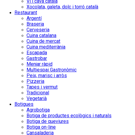
Vi i cava català
Xocolata, galeta, dolç i torró català
Restaurant
Argentí
Braseria
Cerveseria
Cuina catalana
Cuina de mercat
Cuina mediterrània
Escapada
Gastrobar
Menjar ràpid
Multiespai Gastronòmic
Peix, marisc i arròs
Pizzeria
Tapes i vermut
Tradicional
Vegetarià
Botigues
Agrobotiga
Botiga de productes ecològics i naturals
Botiga de queviures
Botiga on-line
Cansaladeria