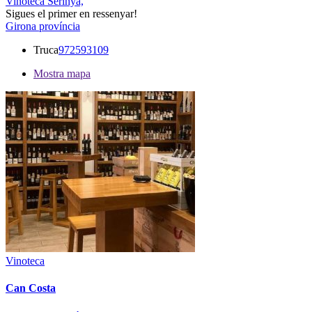
Vinoteca Serinyà,
Sigues el primer en ressenyar!
Girona província
Truca
972593109
Mostra mapa
Vinoteca
Can Costa